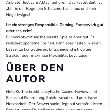
Anbieter fest zum Ablauf gehören. Das kostet Zeit, ist
aber in der Regel ein Schutzmechanismus und kein
Negativsignal.
Ist ein strenges Responsible-Gaming-Framework gut
oder schlecht?
Für verantwortungsbewusste Spieler eher gut. Es
reduziert spontane Freiheit, kann aber helfen, Risiken
besser zu kontrollieren. Entscheidend ist, ob Sie
Struktur oder maximale Flexibilität bevorzugen.
ÜBER DEN
AUTOR
Nele Koch schreibt analytische Casino-Reviews mit
Fokus auf Einordnung, Spielerschutz und praktische
Nutzbarkeit. Der Schwerpunkt liegt auf verständlichen