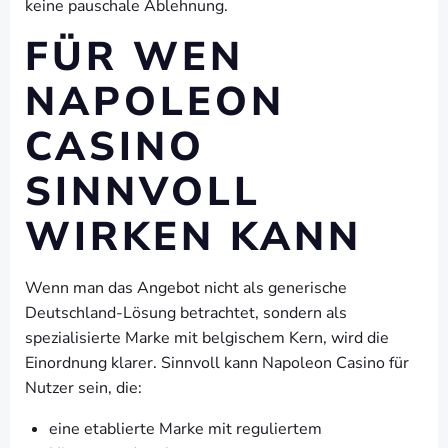
keine pauschale Ablehnung.
FÜR WEN
NAPOLEON
CASINO
SINNVOLL
WIRKEN KANN
Wenn man das Angebot nicht als generische
Deutschland-Lösung betrachtet, sondern als
spezialisierte Marke mit belgischem Kern, wird die
Einordnung klarer. Sinnvoll kann Napoleon Casino für
Nutzer sein, die:
eine etablierte Marke mit reguliertem