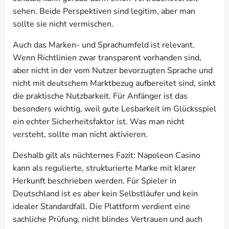
sehen. Beide Perspektiven sind legitim, aber man
sollte sie nicht vermischen.
Auch das Marken- und Sprachumfeld ist relevant.
Wenn Richtlinien zwar transparent vorhanden sind,
aber nicht in der vom Nutzer bevorzugten Sprache und
nicht mit deutschem Marktbezug aufbereitet sind, sinkt
die praktische Nutzbarkeit. Für Anfänger ist das
besonders wichtig, weil gute Lesbarkeit im Glücksspiel
ein echter Sicherheitsfaktor ist. Was man nicht
versteht, sollte man nicht aktivieren.
Deshalb gilt als nüchternes Fazit: Napoleon Casino
kann als regulierte, strukturierte Marke mit klarer
Herkunft beschrieben werden. Für Spieler in
Deutschland ist es aber kein Selbstläufer und kein
idealer Standardfall. Die Plattform verdient eine
sachliche Prüfung, nicht blindes Vertrauen und auch