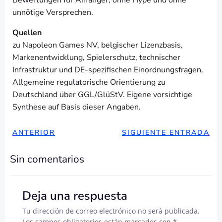
Bewertungen für Anfänger, ohne Hype und ohne
unnötige Versprechen.
Quellen
zu Napoleon Games NV, belgischer Lizenzbasis,
Markenentwicklung, Spielerschutz, technischer
Infrastruktur und DE-spezifischen Einordnungsfragen.
Allgemeine regulatorische Orientierung zu
Deutschland über GGL/GlüStV. Eigene vorsichtige
Synthese auf Basis dieser Angaben.
NAVEGACIÓN
NAVEGAC
ANTERIOR
SIGUIENTE ENTRADA
DE
DE
Sin comentarios
ENTRADAS
ENTRADA
Deja una respuesta
Tu dirección de correo electrónico no será publicada.
Los campos obligatorios están marcados con
*