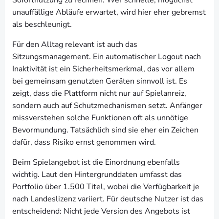
Sofortnutzung zu rechnen. Wer schnelle, möglichst
unauffällige Abläufe erwartet, wird hier eher gebremst
als beschleunigt.
Für den Alltag relevant ist auch das
Sitzungsmanagement. Ein automatischer Logout nach
Inaktivität ist ein Sicherheitsmerkmal, das vor allem
bei gemeinsam genutzten Geräten sinnvoll ist. Es
zeigt, dass die Plattform nicht nur auf Spielanreiz,
sondern auch auf Schutzmechanismen setzt. Anfänger
missverstehen solche Funktionen oft als unnötige
Bevormundung. Tatsächlich sind sie eher ein Zeichen
dafür, dass Risiko ernst genommen wird.
Beim Spielangebot ist die Einordnung ebenfalls
wichtig. Laut den Hintergrunddaten umfasst das
Portfolio über 1.500 Titel, wobei die Verfügbarkeit je
nach Landeslizenz variiert. Für deutsche Nutzer ist das
entscheidend: Nicht jede Version des Angebots ist