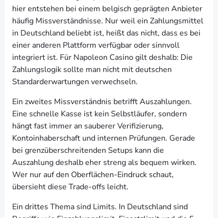
hier entstehen bei einem belgisch geprägten Anbieter
häufig Missverständnisse. Nur weil ein Zahlungsmittel
in Deutschland beliebt ist, heißt das nicht, dass es bei
einer anderen Plattform verfügbar oder sinnvoll
integriert ist. Für Napoleon Casino gilt deshalb: Die
Zahlungslogik sollte man nicht mit deutschen
Standarderwartungen verwechseln.
Ein zweites Missverständnis betrifft Auszahlungen.
Eine schnelle Kasse ist kein Selbstläufer, sondern
hängt fast immer an sauberer Verifizierung,
Kontoinhaberschaft und internen Prüfungen. Gerade
bei grenzüberschreitenden Setups kann die
Auszahlung deshalb eher streng als bequem wirken.
Wer nur auf den Oberflächen-Eindruck schaut,
übersieht diese Trade-offs leicht.
Ein drittes Thema sind Limits. In Deutschland sind