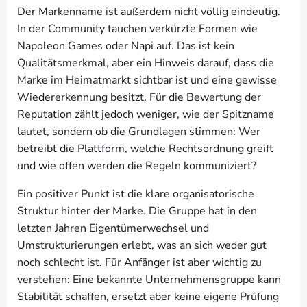
Der Markenname ist außerdem nicht völlig eindeutig.
In der Community tauchen verkürzte Formen wie
Napoleon Games oder Napi auf. Das ist kein
Qualitätsmerkmal, aber ein Hinweis darauf, dass die
Marke im Heimatmarkt sichtbar ist und eine gewisse
Wiedererkennung besitzt. Für die Bewertung der
Reputation zählt jedoch weniger, wie der Spitzname
lautet, sondern ob die Grundlagen stimmen: Wer
betreibt die Plattform, welche Rechtsordnung greift
und wie offen werden die Regeln kommuniziert?
Ein positiver Punkt ist die klare organisatorische
Struktur hinter der Marke. Die Gruppe hat in den
letzten Jahren Eigentümerwechsel und
Umstrukturierungen erlebt, was an sich weder gut
noch schlecht ist. Für Anfänger ist aber wichtig zu
verstehen: Eine bekannte Unternehmensgruppe kann
Stabilität schaffen, ersetzt aber keine eigene Prüfung