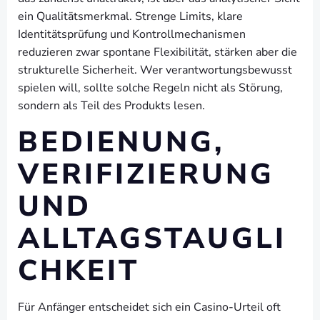
ein Qualitätsmerkmal. Strenge Limits, klare
Identitätsprüfung und Kontrollmechanismen
reduzieren zwar spontane Flexibilität, stärken aber die
strukturelle Sicherheit. Wer verantwortungsbewusst
spielen will, sollte solche Regeln nicht als Störung,
sondern als Teil des Produkts lesen.
BEDIENUNG,
VERIFIZIERUNG
UND
ALLTAGSTAUGLI
CHKEIT
Für Anfänger entscheidet sich ein Casino-Urteil oft