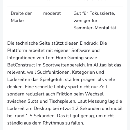
Breite der
moderat
Gut für Fokussierte,
Marke
weniger für
Sammler-Mentalität
Die technische Seite stützt diesen Eindruck. Die
Plattform arbeitet mit eigener Software und
Integrationen von Tom Horn Gaming sowie
BetConstruct im Sportwettenbereich. Im Alltag ist das
relevant, weil Suchfunktionen, Kategorien und
Ladezeiten das Spielgefühl stärker prägen, als viele
denken. Eine schnelle Lobby spart nicht nur Zeit,
sondern reduziert auch Friktion beim Wechsel
zwischen Slots und Tischspielen. Laut Messung lag die
Ladezeit am Desktop bei etwa 1,2 Sekunden und mobil
bei rund 1,5 Sekunden. Das ist gut genug, um nicht
ständig aus dem Rhythmus zu fallen.