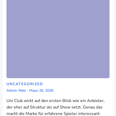
UNCATEGORIZED
Admin Web
-
Mayo 26, 2026
Uni Club wirkt auf den ersten Blick wie ein Anbieter,
der eher auf Struktur als auf Show setzt. Genau das
macht die Marke für erfahrene Spieler interessant: