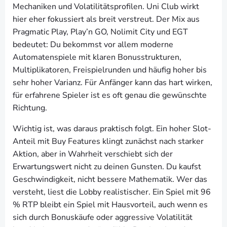
Mechaniken und Volatilitätsprofilen. Uni Club wirkt
hier eher fokussiert als breit verstreut. Der Mix aus
Pragmatic Play, Play’n GO, Nolimit City und EGT
bedeutet: Du bekommst vor allem moderne
Automatenspiele mit klaren Bonusstrukturen,
Multiplikatoren, Freispielrunden und häufig hoher bis
sehr hoher Varianz. Für Anfänger kann das hart wirken,
für erfahrene Spieler ist es oft genau die gewünschte
Richtung.
Wichtig ist, was daraus praktisch folgt. Ein hoher Slot-
Anteil mit Buy Features klingt zunächst nach starker
Aktion, aber in Wahrheit verschiebt sich der
Erwartungswert nicht zu deinen Gunsten. Du kaufst
Geschwindigkeit, nicht bessere Mathematik. Wer das
versteht, liest die Lobby realistischer. Ein Spiel mit 96
% RTP bleibt ein Spiel mit Hausvorteil, auch wenn es
sich durch Bonuskäufe oder aggressive Volatilität