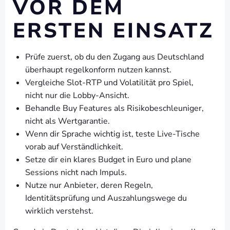
VOR DEM
ERSTEN EINSATZ
Prüfe zuerst, ob du den Zugang aus Deutschland
überhaupt regelkonform nutzen kannst.
Vergleiche Slot-RTP und Volatilität pro Spiel,
nicht nur die Lobby-Ansicht.
Behandle Buy Features als Risikobeschleuniger,
nicht als Wertgarantie.
Wenn dir Sprache wichtig ist, teste Live-Tische
vorab auf Verständlichkeit.
Setze dir ein klares Budget in Euro und plane
Sessions nicht nach Impuls.
Nutze nur Anbieter, deren Regeln,
Identitätsprüfung und Auszahlungswege du
wirklich verstehst.