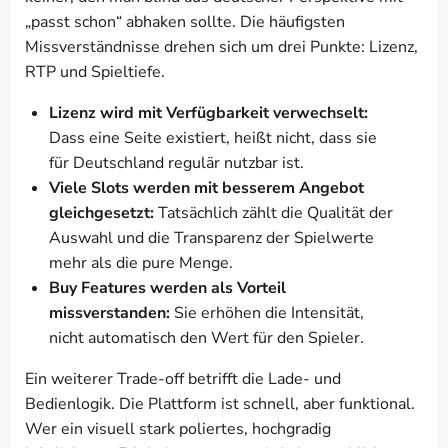
„passt schon“ abhaken sollte. Die häufigsten
Missverständnisse drehen sich um drei Punkte: Lizenz,
RTP und Spieltiefe.
Lizenz wird mit Verfügbarkeit verwechselt:
Dass eine Seite existiert, heißt nicht, dass sie
für Deutschland regulär nutzbar ist.
Viele Slots werden mit besserem Angebot
gleichgesetzt:
Tatsächlich zählt die Qualität der
Auswahl und die Transparenz der Spielwerte
mehr als die pure Menge.
Buy Features werden als Vorteil
missverstanden:
Sie erhöhen die Intensität,
nicht automatisch den Wert für den Spieler.
Ein weiterer Trade-off betrifft die Lade- und
Bedienlogik. Die Plattform ist schnell, aber funktional.
Wer ein visuell stark poliertes, hochgradig