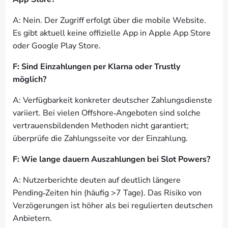
A: Nein. Der Zugriff erfolgt über die mobile Website.
Es gibt aktuell keine offizielle App in Apple App Store
oder Google Play Store.
F: Sind Einzahlungen per Klarna oder Trustly
möglich?
A: Verfügbarkeit konkreter deutscher Zahlungsdienste
variiert. Bei vielen Offshore‑Angeboten sind solche
vertrauensbildenden Methoden nicht garantiert;
überprüfe die Zahlungsseite vor der Einzahlung.
F: Wie lange dauern Auszahlungen bei Slot Powers?
A: Nutzerberichte deuten auf deutlich längere
Pending‑Zeiten hin (häufig >7 Tage). Das Risiko von
Verzögerungen ist höher als bei regulierten deutschen
Anbietern.