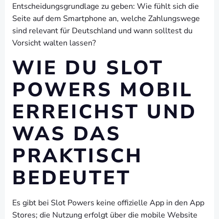
Entscheidungsgrundlage zu geben: Wie fühlt sich die
Seite auf dem Smartphone an, welche Zahlungswege
sind relevant für Deutschland und wann solltest du
Vorsicht walten lassen?
WIE DU SLOT
POWERS MOBIL
ERREICHST UND
WAS DAS
PRAKTISCH
BEDEUTET
Es gibt bei Slot Powers keine offizielle App in den App
Stores; die Nutzung erfolgt über die mobile Website