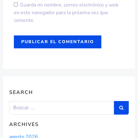
Guarda mi nombre, correo electrónico y web
en este navegador para la próxima vez que
comente.
SEARCH
ARCHIVES
agosto 2026