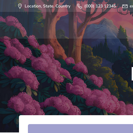
Saltar
Location, State, Country
(000) 123 12345
e
al
contenido