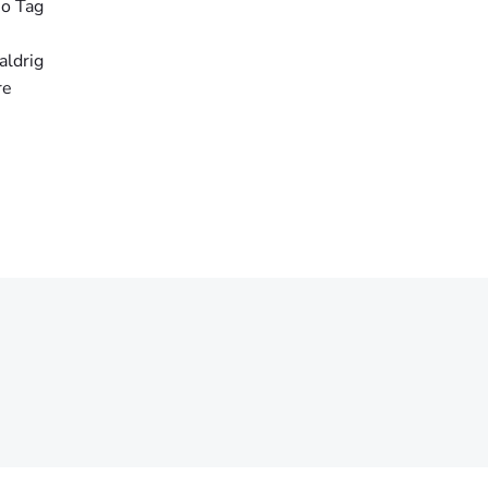
no Tag
aldrig
re