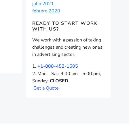
julio 2021
febrero 2020
READY TO START
WORK
WITH US?
We work with a passion of taking
challenges and creating new ones
in advertising sector.
+1-888-452-1505
Mon – Sat: 9:00 am – 5:00 pm,
Sunday:
CLOSED
G
e
t
a
Q
u
o
t
e