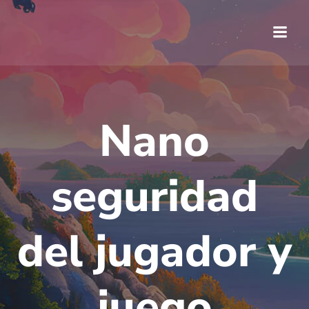
Saltar
al
contenido
Nano
seguridad
del jugador y
juego