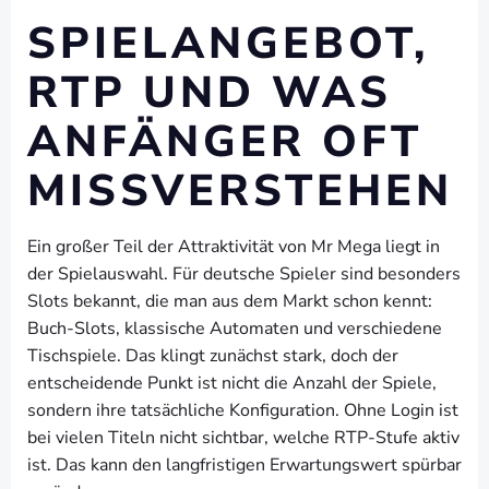
SPIELANGEBOT,
RTP UND WAS
ANFÄNGER OFT
MISSVERSTEHEN
Ein großer Teil der Attraktivität von Mr Mega liegt in
der Spielauswahl. Für deutsche Spieler sind besonders
Slots bekannt, die man aus dem Markt schon kennt:
Buch-Slots, klassische Automaten und verschiedene
Tischspiele. Das klingt zunächst stark, doch der
entscheidende Punkt ist nicht die Anzahl der Spiele,
sondern ihre tatsächliche Konfiguration. Ohne Login ist
bei vielen Titeln nicht sichtbar, welche RTP-Stufe aktiv
ist. Das kann den langfristigen Erwartungswert spürbar