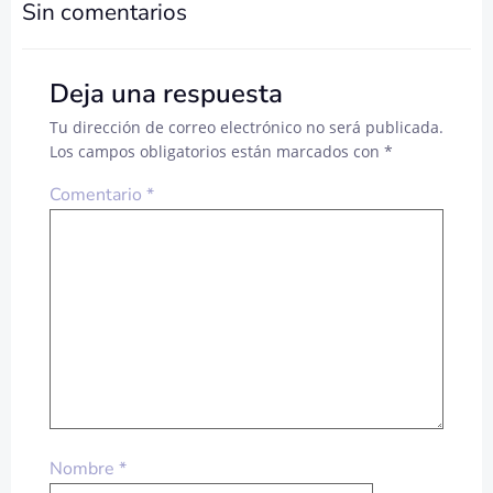
DE
DE
Sin comentarios
ENTRADAS
ENTRADA
Deja una respuesta
Tu dirección de correo electrónico no será publicada.
Los campos obligatorios están marcados con
*
Comentario
*
Nombre
*