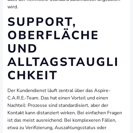
wird.
SUPPORT,
OBERFLÄCHE
UND
ALLTAGSTAUGLI
CHKEIT
Der Kundendienst läuft zentral über das Aspire-
C.A.R.E.-Team. Das hat einen Vorteil und einen
Nachteil: Prozesse sind standardisiert, aber der
Kontakt kann distanziert wirken. Bei einfachen Fragen
ist das meist ausreichend. Bei komplexeren Fällen,
etwa zu Verifizierung, Auszahlungsstatus oder