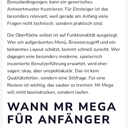
Bonusbedingungen, kann ein generisches
Antwortmuster frustrieren. Für Einsteiger ist das
besonders relevant, weil gerade am Anfang viele
Fragen nicht technisch, sondern praktisch sind.
Die Oberfläche selbst ist auf Funktionalität ausgelegt.
Wer ein aufgeräumtes Menü, Browserzugriff und ein
bekanntes Layout schätzt, kommt schnell zurecht. Wer
dagegen eine besonders moderne, spielerisch
inszenierte Benutzerführung erwartet, wird eher
sagen: okay, aber unspektakulär. Das ist kein
Qualitätsfehler, sondern eine Stilfrage. Für eine
Review ist wichtig, das sauber zu trennen. Mr Mega
will nicht beeindrucken, sondern laufen.
WANN MR MEGA
FÜR ANFÄNGER