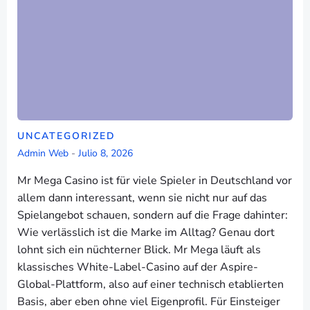
UNCATEGORIZED
Admin Web
-
Julio 8, 2026
Mr Mega Casino ist für viele Spieler in Deutschland vor
allem dann interessant, wenn sie nicht nur auf das
Spielangebot schauen, sondern auf die Frage dahinter:
Wie verlässlich ist die Marke im Alltag? Genau dort
lohnt sich ein nüchterner Blick. Mr Mega läuft als
klassisches White-Label-Casino auf der Aspire-
Global-Plattform, also auf einer technisch etablierten
Basis, aber eben ohne viel Eigenprofil. Für Einsteiger