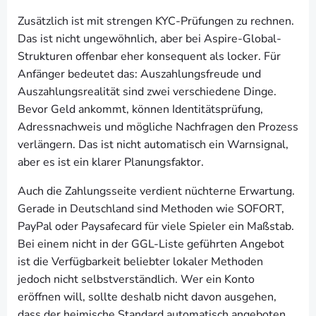
Zusätzlich ist mit strengen KYC-Prüfungen zu rechnen.
Das ist nicht ungewöhnlich, aber bei Aspire-Global-
Strukturen offenbar eher konsequent als locker. Für
Anfänger bedeutet das: Auszahlungsfreude und
Auszahlungsrealität sind zwei verschiedene Dinge.
Bevor Geld ankommt, können Identitätsprüfung,
Adressnachweis und mögliche Nachfragen den Prozess
verlängern. Das ist nicht automatisch ein Warnsignal,
aber es ist ein klarer Planungsfaktor.
Auch die Zahlungsseite verdient nüchterne Erwartung.
Gerade in Deutschland sind Methoden wie SOFORT,
PayPal oder Paysafecard für viele Spieler ein Maßstab.
Bei einem nicht in der GGL-Liste geführten Angebot
ist die Verfügbarkeit beliebter lokaler Methoden
jedoch nicht selbstverständlich. Wer ein Konto
eröffnen will, sollte deshalb nicht davon ausgehen,
dass der heimische Standard automatisch angeboten