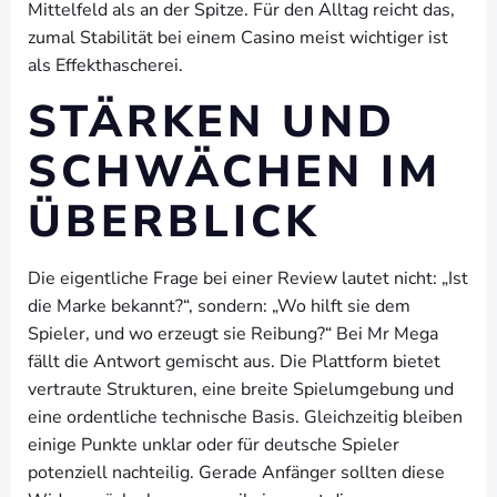
Mittelfeld als an der Spitze. Für den Alltag reicht das,
zumal Stabilität bei einem Casino meist wichtiger ist
als Effekthascherei.
STÄRKEN UND
SCHWÄCHEN IM
ÜBERBLICK
Die eigentliche Frage bei einer Review lautet nicht: „Ist
die Marke bekannt?“, sondern: „Wo hilft sie dem
Spieler, und wo erzeugt sie Reibung?“ Bei Mr Mega
fällt die Antwort gemischt aus. Die Plattform bietet
vertraute Strukturen, eine breite Spielumgebung und
eine ordentliche technische Basis. Gleichzeitig bleiben
einige Punkte unklar oder für deutsche Spieler
potenziell nachteilig. Gerade Anfänger sollten diese