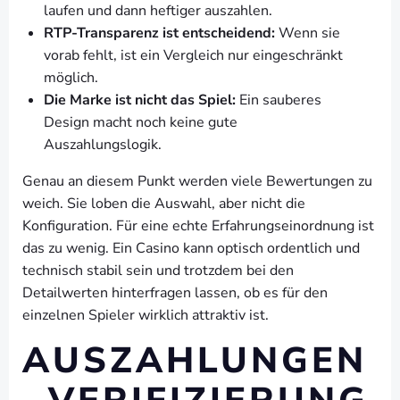
laufen und dann heftiger auszahlen.
RTP-Transparenz ist entscheidend:
Wenn sie
vorab fehlt, ist ein Vergleich nur eingeschränkt
möglich.
Die Marke ist nicht das Spiel:
Ein sauberes
Design macht noch keine gute
Auszahlungslogik.
Genau an diesem Punkt werden viele Bewertungen zu
weich. Sie loben die Auswahl, aber nicht die
Konfiguration. Für eine echte Erfahrungseinordnung ist
das zu wenig. Ein Casino kann optisch ordentlich und
technisch stabil sein und trotzdem bei den
Detailwerten hinterfragen lassen, ob es für den
einzelnen Spieler wirklich attraktiv ist.
AUSZAHLUNGEN