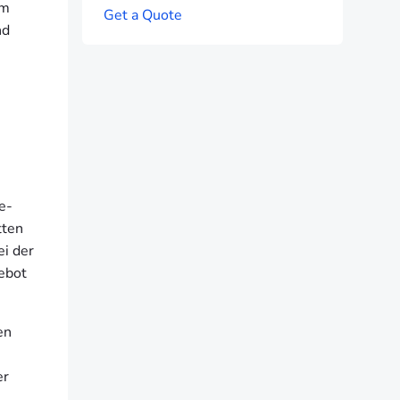
im
G
e
t
a
Q
u
o
t
e
nd
e-
tten
ei der
gebot
en
er