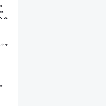
en
ine
heres
n
ndern
ere