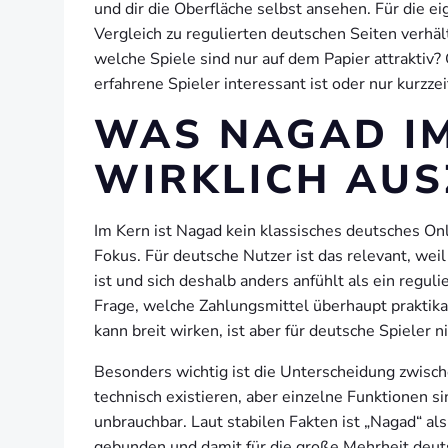
und dir die Oberfläche selbst ansehen. Für die e
Vergleich zu regulierten deutschen Seiten verhäl
welche Spiele sind nur auf dem Papier attraktiv?
erfahrene Spieler interessant ist oder nur kurzze
WAS NAGAD IM
WIRKLICH AUS
Im Kern ist Nagad kein klassisches deutsches O
Fokus. Für deutsche Nutzer ist das relevant, weil
ist und sich deshalb anders anfühlt als ein reguli
Frage, welche Zahlungsmittel überhaupt praktikab
kann breit wirken, ist aber für deutsche Spieler
Besonders wichtig ist die Unterscheidung zwisch
technisch existieren, aber einzelne Funktionen s
unbrauchbar. Laut stabilen Fakten ist „Nagad“ 
gebunden und damit für die große Mehrheit deuts