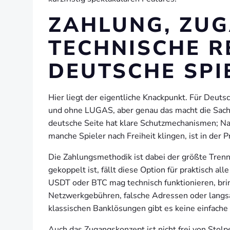
ZAHLUNG, ZU
TECHNISCHE R
DEUTSCHE SPI
Hier liegt der eigentliche Knackpunkt. Für Deuts
und ohne LUGAS, aber genau das macht die Sache 
deutsche Seite hat klare Schutzmechanismen; Na
manche Spieler nach Freiheit klingen, ist in der 
Die Zahlungsmethodik ist dabei der größte Tren
gekoppelt ist, fällt diese Option für praktisch
USDT oder BTC mag technisch funktionieren, brin
Netzwerkgebühren, falsche Adressen oder langsa
klassischen Banklösungen gibt es keine einfache
Auch das Zugangskonzept ist nicht frei von Stol