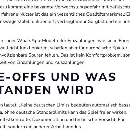
azu kommt eine bekannte Verwechslungsgefahr mit gefälscht
rfahrene Nutzer ist das ein wesentliches Qualitätsmerkmal: E
onswege stabil funktioniert, verlangt mehr Sorgfalt und ein hö
n- oder WhatsApp-Modelle für Einzahlungen, wie sie in Fore
lleicht funktionieren, schaffen aber für europäische Spieler
chvollziehbare Spuren fehlen. Das ist kein Komfortproblem, so
rkeit von Einzahlungen und Auszahlungen.
DE-OFFS UND WAS
STANDEN WIRD
n lautet: „Keine deutschen Limits bedeuten automatisch bess
, ohne deutsche Standardlimits kann das Spiel freier wirken.
Selbstkontrolle, Dokumentation und technische Vorsicht. Für
heit, sondern ein anderer Arbeitsmodus.