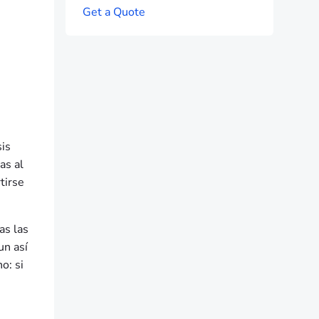
G
e
t
a
Q
u
o
t
e
sis
as al
tirse
as las
un así
o: si