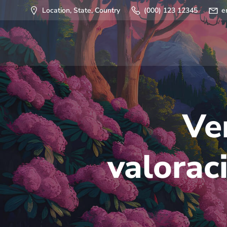
Saltar
Location, State, Country
(000) 123 12345
e
al
contenido
Ve
valorac