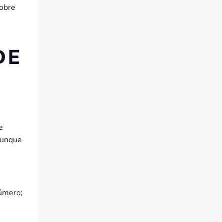
sobre
DE
e
 aunque
número;