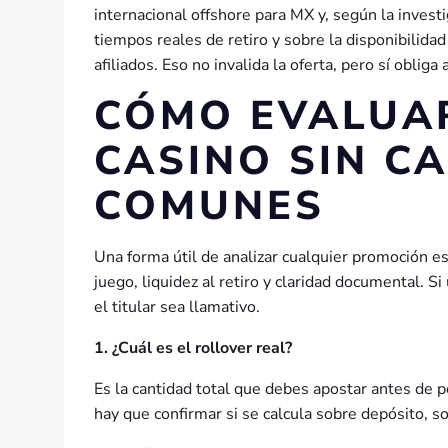
internacional offshore para MX y, según la invest
tiempos reales de retiro y sobre la disponibilid
afiliados. Eso no invalida la oferta, pero sí oblig
CÓMO EVALUAR
CASINO SIN C
COMUNES
Una forma útil de analizar cualquier promoción es d
juego, liquidez al retiro y claridad documental. S
el titular sea llamativo.
1. ¿Cuál es el rollover real?
Es la cantidad total que debes apostar antes de p
hay que confirmar si se calcula sobre depósito, 