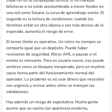
trade-off es la complejidad técnica: si no manejas
billeteras o no estás acostumbrado a mover fondos en
una red como Solana, la curva de aprendizaje existe. El
segundo es la lectura de condiciones: cuando los
términos están en otro idioma o son más densos de lo
esperado, aumenta el riesgo de error.
El tercer límite es operativo. Un retiro no siempre se
comporta igual que un depósito. Puede haber
revisiones de seguridad, filtros AML o pausas si el
monto es relevante. Para un usuario nuevo, eso puede
sentirse como un bloqueo inesperado, pero en muchos
casos forma parte del funcionamiento normal del
operador. Lo prudente es no usar dinero que necesites
con urgencia y revisar antes cómo se manejan las
validaciones.
Hay además un riesgo de expectativa. Mucha gente
asume que un casino con apariencia moderna,