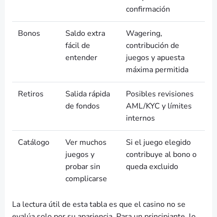
confirmación
Bonos
Saldo extra
Wagering,
fácil de
contribución de
entender
juegos y apuesta
máxima permitida
Retiros
Salida rápida
Posibles revisiones
de fondos
AML/KYC y límites
internos
Catálogo
Ver muchos
Si el juego elegido
juegos y
contribuye al bono o
probar sin
queda excluido
complicarse
La lectura útil de esta tabla es que el casino no se
evalúa solo por su apariencia. Para un principiante, lo