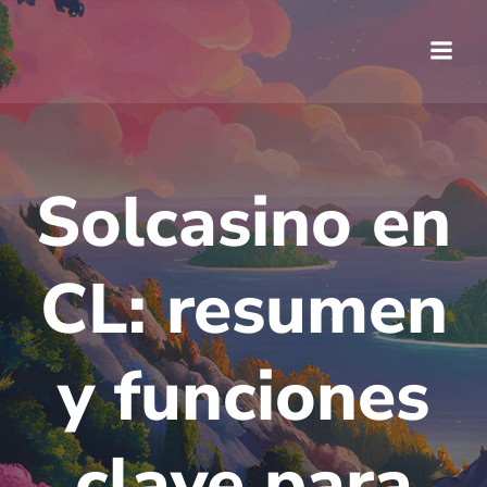
Saltar
al
contenido
Solcasino en
CL: resumen
y funciones
clave para