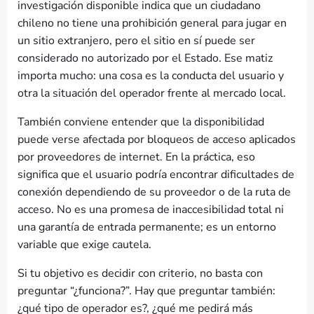
investigación disponible indica que un ciudadano
chileno no tiene una prohibición general para jugar en
un sitio extranjero, pero el sitio en sí puede ser
considerado no autorizado por el Estado. Ese matiz
importa mucho: una cosa es la conducta del usuario y
otra la situación del operador frente al mercado local.
También conviene entender que la disponibilidad
puede verse afectada por bloqueos de acceso aplicados
por proveedores de internet. En la práctica, eso
significa que el usuario podría encontrar dificultades de
conexión dependiendo de su proveedor o de la ruta de
acceso. No es una promesa de inaccesibilidad total ni
una garantía de entrada permanente; es un entorno
variable que exige cautela.
Si tu objetivo es decidir con criterio, no basta con
preguntar “¿funciona?”. Hay que preguntar también:
¿qué tipo de operador es?, ¿qué me pedirá más