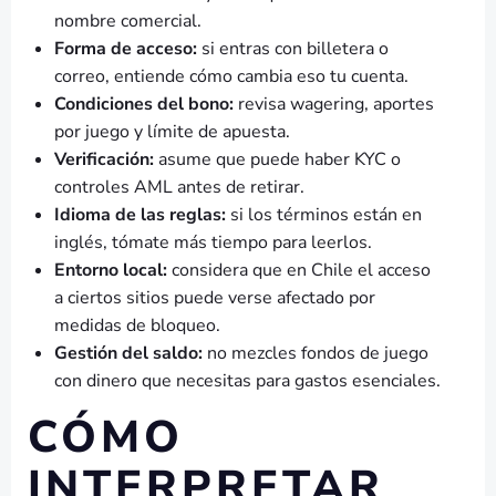
nombre comercial.
Forma de acceso:
si entras con billetera o
correo, entiende cómo cambia eso tu cuenta.
Condiciones del bono:
revisa wagering, aportes
por juego y límite de apuesta.
Verificación:
asume que puede haber KYC o
controles AML antes de retirar.
Idioma de las reglas:
si los términos están en
inglés, tómate más tiempo para leerlos.
Entorno local:
considera que en Chile el acceso
a ciertos sitios puede verse afectado por
medidas de bloqueo.
Gestión del saldo:
no mezcles fondos de juego
con dinero que necesitas para gastos esenciales.
CÓMO
INTERPRETAR