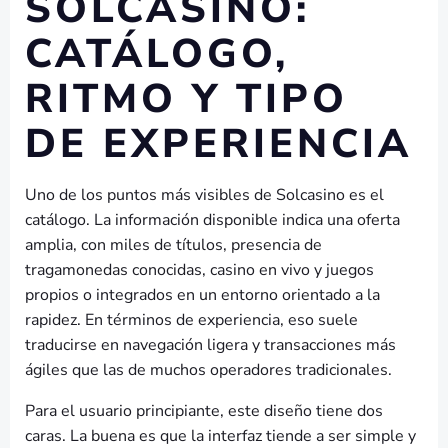
SOLCASINO:
CATÁLOGO,
RITMO Y TIPO
DE EXPERIENCIA
Uno de los puntos más visibles de Solcasino es el
catálogo. La información disponible indica una oferta
amplia, con miles de títulos, presencia de
tragamonedas conocidas, casino en vivo y juegos
propios o integrados en un entorno orientado a la
rapidez. En términos de experiencia, eso suele
traducirse en navegación ligera y transacciones más
ágiles que las de muchos operadores tradicionales.
Para el usuario principiante, este diseño tiene dos
caras. La buena es que la interfaz tiende a ser simple y