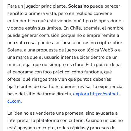
Para un jugador principiante,
Solcasino
puede parecer
sencillo a primera vista, pero en realidad conviene
entender bien qué está viendo, qué tipo de operador es
y dónde están sus límites. En Chile, además, el nombre
puede generar confusión porque no siempre remite a
una sola cosa: puede asociarse a un casino cripto sobre
Solana, a una propuesta de juego con lógica Web3 o a
una marca que el usuario intenta ubicar dentro de un
marco legal que no siempre es claro. Esta guía ordena
el panorama con foco práctico: cómo funciona, qué
ofrece, qué riesgos trae y en qué puntos deberías
fijarte antes de usarlo. Si quieres revisar la experiencia
base del sitio de forma directa,
explora https://solbet-
cl.com
.
La idea no es venderte una promesa, sino ayudarte a
interpretar la plataforma con criterio. Cuando un casino
está apoyado en cripto, redes rápidas y procesos de