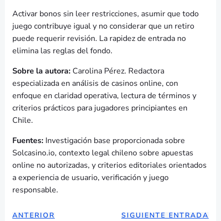
Activar bonos sin leer restricciones, asumir que todo
juego contribuye igual y no considerar que un retiro
puede requerir revisión. La rapidez de entrada no
elimina las reglas del fondo.
Sobre la autora:
Carolina Pérez. Redactora
especializada en análisis de casinos online, con
enfoque en claridad operativa, lectura de términos y
criterios prácticos para jugadores principiantes en
Chile.
Fuentes:
Investigación base proporcionada sobre
Solcasino.io, contexto legal chileno sobre apuestas
online no autorizadas, y criterios editoriales orientados
a experiencia de usuario, verificación y juego
responsable.
NAVEGACIÓN
NAVEGAC
ANTERIOR
SIGUIENTE ENTRADA