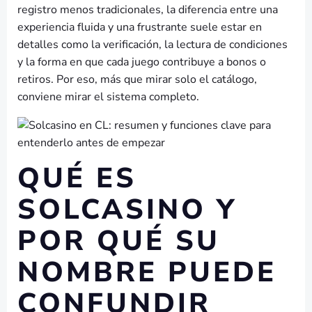
registro menos tradicionales, la diferencia entre una
experiencia fluida y una frustrante suele estar en
detalles como la verificación, la lectura de condiciones
y la forma en que cada juego contribuye a bonos o
retiros. Por eso, más que mirar solo el catálogo,
conviene mirar el sistema completo.
QUÉ ES
SOLCASINO Y
POR QUÉ SU
NOMBRE PUEDE
CONFUNDIR