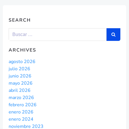
SEARCH
ARCHIVES
agosto 2026
julio 2026
junio 2026
mayo 2026
abril 2026
marzo 2026
febrero 2026
enero 2026
enero 2024
noviembre 2023