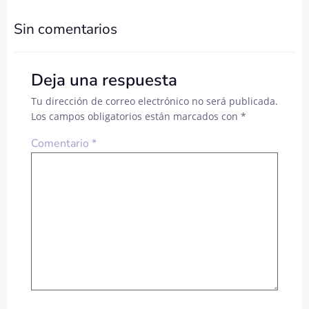
DE
DE
Sin comentarios
ENTRADAS
ENTRADA
Deja una respuesta
Tu dirección de correo electrónico no será publicada.
Los campos obligatorios están marcados con
*
Comentario
*