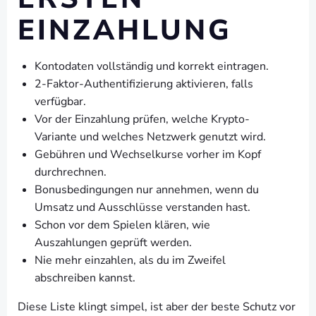
EINZAHLUNG
Kontodaten vollständig und korrekt eintragen.
2-Faktor-Authentifizierung aktivieren, falls
verfügbar.
Vor der Einzahlung prüfen, welche Krypto-
Variante und welches Netzwerk genutzt wird.
Gebühren und Wechselkurse vorher im Kopf
durchrechnen.
Bonusbedingungen nur annehmen, wenn du
Umsatz und Ausschlüsse verstanden hast.
Schon vor dem Spielen klären, wie
Auszahlungen geprüft werden.
Nie mehr einzahlen, als du im Zweifel
abschreiben kannst.
Diese Liste klingt simpel, ist aber der beste Schutz vor