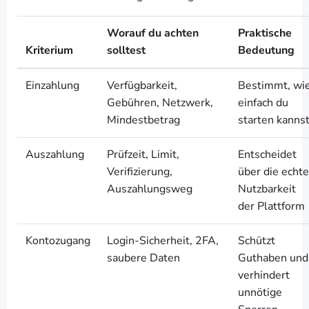
Worauf du achten
Praktische
Kriterium
solltest
Bedeutung
Einzahlung
Verfügbarkeit,
Bestimmt, wi
Gebühren, Netzwerk,
einfach du
Mindestbetrag
starten kanns
Auszahlung
Prüfzeit, Limit,
Entscheidet
Verifizierung,
über die echte
Auszahlungsweg
Nutzbarkeit
der Plattform
Kontozugang
Login-Sicherheit, 2FA,
Schützt
saubere Daten
Guthaben und
verhindert
unnötige