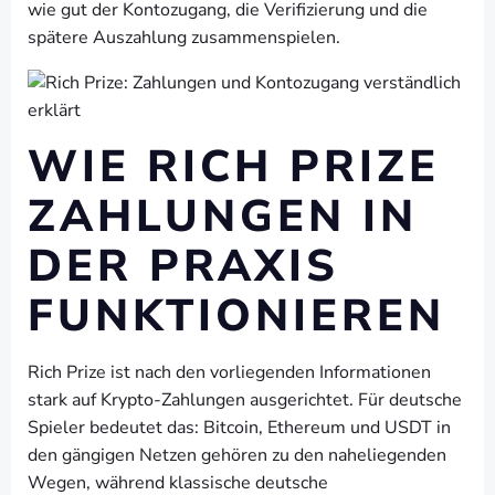
wie gut der Kontozugang, die Verifizierung und die
spätere Auszahlung zusammenspielen.
WIE RICH PRIZE
ZAHLUNGEN IN
DER PRAXIS
FUNKTIONIEREN
Rich Prize ist nach den vorliegenden Informationen
stark auf Krypto-Zahlungen ausgerichtet. Für deutsche
Spieler bedeutet das: Bitcoin, Ethereum und USDT in
den gängigen Netzen gehören zu den naheliegenden
Wegen, während klassische deutsche