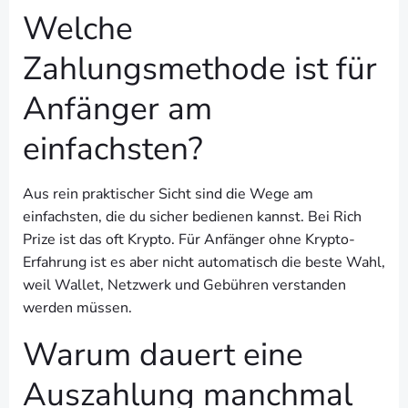
Welche
Zahlungsmethode ist für
Anfänger am
einfachsten?
Aus rein praktischer Sicht sind die Wege am
einfachsten, die du sicher bedienen kannst. Bei Rich
Prize ist das oft Krypto. Für Anfänger ohne Krypto-
Erfahrung ist es aber nicht automatisch die beste Wahl,
weil Wallet, Netzwerk und Gebühren verstanden
werden müssen.
Warum dauert eine
Auszahlung manchmal