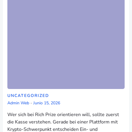
UNCATEGORIZED
Admin Web
-
Junio 15, 2026
Wer sich bei Rich Prize orientieren will, sollte zuerst
die Kasse verstehen. Gerade bei einer Plattform mit
Krypto-Schwerpunkt entscheiden Ein- und