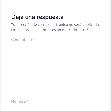
ENTRADAS
ENTRADA
Deja una respuesta
Tu dirección de correo electrónico no será publicada.
Los campos obligatorios están marcados con
*
Comentario
*
Nombre
*