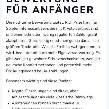
FÜR ANFÄNGER
Die nüchterne Bewertung lautet: Rich Prize kann für
Spieler interessant sein, die mit Krypto vertraut sind
und einen schnellen, wenig regulierten Zahlungsstil
akzeptieren. Gleichzeitig entstehen genau daraus die
größten Trade-offs. Was als Freiheit wahrgenommen
wird, bedeutet oft auch mehr Eigenverantwortung. Es
gibt weniger gewohnte Schutzmechanismen, weniger
deutsche Komfortmethoden und potenziell mehr
Erklärungsbedarf bei Auszahlungen.
Besonders wichtig sind diese Punkte:
Krypto-Einzahlungen sind direkt, aber
fehleranfälliger als viele klassische Bankwege.
Auszahlungen können durch manuelle