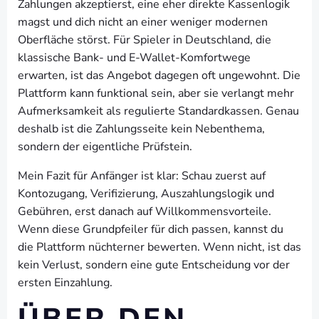
Zahlungen akzeptierst, eine eher direkte Kassenlogik
magst und dich nicht an einer weniger modernen
Oberfläche störst. Für Spieler in Deutschland, die
klassische Bank- und E-Wallet-Komfortwege
erwarten, ist das Angebot dagegen oft ungewohnt. Die
Plattform kann funktional sein, aber sie verlangt mehr
Aufmerksamkeit als regulierte Standardkassen. Genau
deshalb ist die Zahlungsseite kein Nebenthema,
sondern der eigentliche Prüfstein.
Mein Fazit für Anfänger ist klar: Schau zuerst auf
Kontozugang, Verifizierung, Auszahlungslogik und
Gebühren, erst danach auf Willkommensvorteile.
Wenn diese Grundpfeiler für dich passen, kannst du
die Plattform nüchterner bewerten. Wenn nicht, ist das
kein Verlust, sondern eine gute Entscheidung vor der
ersten Einzahlung.