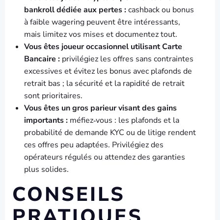
bankroll dédiée aux pertes :
cashback ou bonus
à faible wagering peuvent être intéressants,
mais limitez vos mises et documentez tout.
Vous êtes joueur occasionnel utilisant Carte
Bancaire :
privilégiez les offres sans contraintes
excessives et évitez les bonus avec plafonds de
retrait bas ; la sécurité et la rapidité de retrait
sont prioritaires.
Vous êtes un gros parieur visant des gains
importants :
méfiez‑vous : les plafonds et la
probabilité de demande KYC ou de litige rendent
ces offres peu adaptées. Privilégiez des
opérateurs régulés ou attendez des garanties
plus solides.
CONSEILS
PRATIQUES