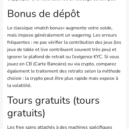
Bonus de dépôt
Le classique «match bonus» augmente votre solde,
mais impose généralement un wagering. Les erreurs
fréquentes : ne pas vérifier la contribution des jeux (les
jeux de table et live contribuent souvent très peu) et
ignorer le plafond de retrait ou l’exigence KYC. Si vous
jouez en CB (Carte Bancaire) ou via crypto, comparez
également le traitement des retraits selon la méthode
choisie : la crypto peut être plus rapide mais expose à
la volatilité.
Tours gratuits (tours
gratuits)
Les free spins attachés à des machines spécifiques