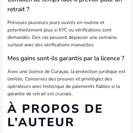
retrait ?
Prévoyez plusieurs jours ouvrés en routine et
potentiellement plus si KYC ou vérifications sont
demandés. Des cas peuvent dépasser une semaine,
surtout avec des vérifications manuelles.
Mes gains sont‑ils garantis par la licence ?
Avec une licence de Curaçao, la protection juridique est
limitée. Conservez des preuves et privilégiez des
opérateurs avec historique de paiements fiables si la
garantie de retrait est cruciale.
À PROPOS DE
L’AUTEUR