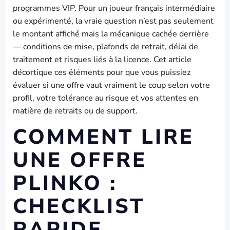
programmes VIP. Pour un joueur français intermédiaire
ou expérimenté, la vraie question n’est pas seulement
le montant affiché mais la mécanique cachée derrière
— conditions de mise, plafonds de retrait, délai de
traitement et risques liés à la licence. Cet article
décortique ces éléments pour que vous puissiez
évaluer si une offre vaut vraiment le coup selon votre
profil, votre tolérance au risque et vos attentes en
matière de retraits ou de support.
COMMENT LIRE
UNE OFFRE
PLINKO :
CHECKLIST
RAPIDE