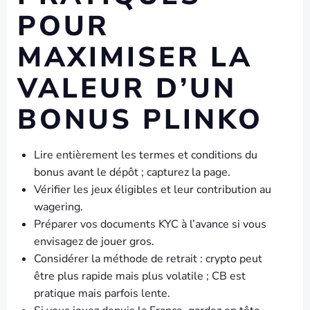
POUR
MAXIMISER LA
VALEUR D’UN
BONUS PLINKO
Lire entièrement les termes et conditions du
bonus avant le dépôt ; capturez la page.
Vérifier les jeux éligibles et leur contribution au
wagering.
Préparer vos documents KYC à l’avance si vous
envisagez de jouer gros.
Considérer la méthode de retrait : crypto peut
être plus rapide mais plus volatile ; CB est
pratique mais parfois lente.