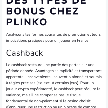
DES TYPES DE
BONUS CHEZ
PLINKO
Analysons les formes courantes de promotion et leurs
implications pratiques pour un joueur en France.
Cashback
Le cashback restaure une partie des pertes sur une
période donnée. Avantages : simplicité et transparence
apparente ; inconvénients : souvent plafonné et soumis
à règles précises (ex. exclut certains jeux). Pour un
joueur crypto expérimenté, le cashback peut réduire la
variance, mais il ne compense pas le risque
fondamental de non‑paiement si le casino choisit
d’appliquer une restriction ou un blocage de compte.