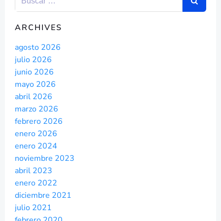
ARCHIVES
agosto 2026
julio 2026
junio 2026
mayo 2026
abril 2026
marzo 2026
febrero 2026
enero 2026
enero 2024
noviembre 2023
abril 2023
enero 2022
diciembre 2021
julio 2021
febrero 2020