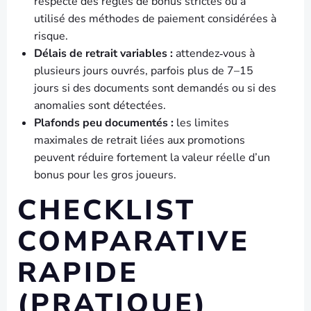
respecté des règles de bonus strictes ou a
utilisé des méthodes de paiement considérées à
risque.
Délais de retrait variables :
attendez‑vous à
plusieurs jours ouvrés, parfois plus de 7–15
jours si des documents sont demandés ou si des
anomalies sont détectées.
Plafonds peu documentés :
les limites
maximales de retrait liées aux promotions
peuvent réduire fortement la valeur réelle d’un
bonus pour les gros joueurs.
CHECKLIST
COMPARATIVE
RAPIDE
(PRATIQUE)