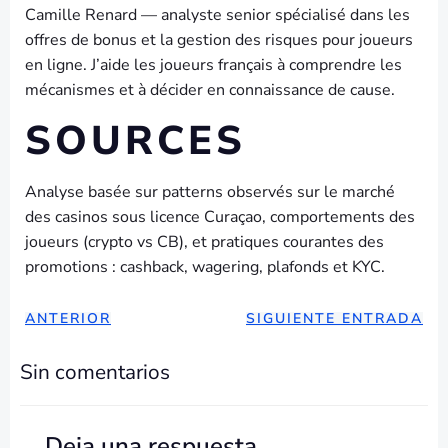
Camille Renard — analyste senior spécialisé dans les
offres de bonus et la gestion des risques pour joueurs
en ligne. J’aide les joueurs français à comprendre les
mécanismes et à décider en connaissance de cause.
SOURCES
Analyse basée sur patterns observés sur le marché
des casinos sous licence Curaçao, comportements des
joueurs (crypto vs CB), et pratiques courantes des
promotions : cashback, wagering, plafonds et KYC.
NAVEGACIÓN
NAVEGAC
ANTERIOR
SIGUIENTE ENTRADA
DE
DE
Sin comentarios
ENTRADAS
ENTRADA
Deja una respuesta