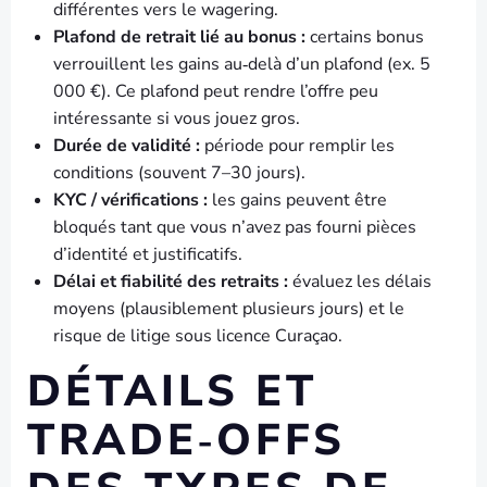
différentes vers le wagering.
Plafond de retrait lié au bonus :
certains bonus
verrouillent les gains au‑delà d’un plafond (ex. 5
000 €). Ce plafond peut rendre l’offre peu
intéressante si vous jouez gros.
Durée de validité :
période pour remplir les
conditions (souvent 7–30 jours).
KYC / vérifications :
les gains peuvent être
bloqués tant que vous n’avez pas fourni pièces
d’identité et justificatifs.
Délai et fiabilité des retraits :
évaluez les délais
moyens (plausiblement plusieurs jours) et le
risque de litige sous licence Curaçao.
DÉTAILS ET
TRADE‑OFFS