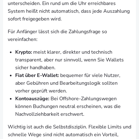
unterscheiden. Ein rund um die Uhr erreichbares
System heißt nicht automatisch, dass jede Auszahlung
sofort freigegeben wird.
Für Anfänger lässt sich die Zahlungsfrage so
vereinfachen:
Krypto:
meist klarer, direkter und technisch
transparent, aber nur sinnvoll, wenn Sie Wallets
sicher handhaben.
Fiat über E-Wallet:
bequemer für viele Nutzer,
aber Gebühren und Bearbeitungslogik sollten
vorher geprüft werden.
Kontoauszüge:
Bei Offshore-Zahlungswegen
können Buchungen neutral erscheinen, was die
Nachvollziehbarkeit erschwert.
Wichtig ist auch die Selbstdisziplin. Flexible Limits und
schnelle Wege sind nicht automatisch ein Vorteil,