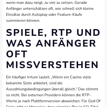
wenn man dazu neigt, zu viel zu setzen. Gerade
Anfänger unterschätzen oft, wie schnell sich kleine
Einsätze durch Autoplay oder Feature-Käufe
summieren können.
SPIELE, RTP UND
WAS ANFÄNGER
OFT
MISSVERSTEHEN
Ein häufiger Irrtum lautet: „Wenn ein Casino viele
bekannte Slots anbietet, sind die
Auszahlungsbedingungen überall gleich.“ Das stimmt
so nicht. Bei externen Providern können die RTP-
Werte je nach Plattformversion abweichen. Für God Of