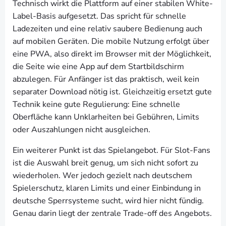
Technisch wirkt die Plattform auf einer stabilen White-
Label-Basis aufgesetzt. Das spricht für schnelle
Ladezeiten und eine relativ saubere Bedienung auch
auf mobilen Geräten. Die mobile Nutzung erfolgt über
eine PWA, also direkt im Browser mit der Möglichkeit,
die Seite wie eine App auf dem Startbildschirm
abzulegen. Für Anfänger ist das praktisch, weil kein
separater Download nötig ist. Gleichzeitig ersetzt gute
Technik keine gute Regulierung: Eine schnelle
Oberfläche kann Unklarheiten bei Gebühren, Limits
oder Auszahlungen nicht ausgleichen.
Ein weiterer Punkt ist das Spielangebot. Für Slot-Fans
ist die Auswahl breit genug, um sich nicht sofort zu
wiederholen. Wer jedoch gezielt nach deutschem
Spielerschutz, klaren Limits und einer Einbindung in
deutsche Sperrsysteme sucht, wird hier nicht fündig.
Genau darin liegt der zentrale Trade-off des Angebots.