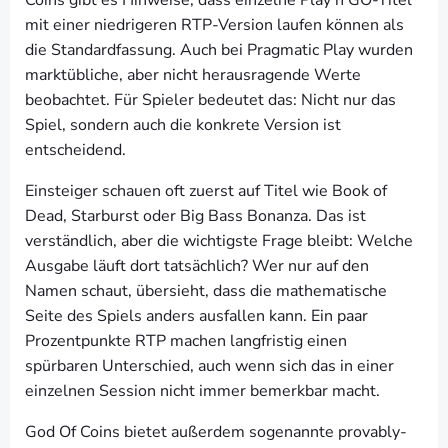
Coins gibt es Hinweise, dass einzelne Play’n GO-Titel
mit einer niedrigeren RTP-Version laufen können als
die Standardfassung. Auch bei Pragmatic Play wurden
marktübliche, aber nicht herausragende Werte
beobachtet. Für Spieler bedeutet das: Nicht nur das
Spiel, sondern auch die konkrete Version ist
entscheidend.
Einsteiger schauen oft zuerst auf Titel wie Book of
Dead, Starburst oder Big Bass Bonanza. Das ist
verständlich, aber die wichtigste Frage bleibt: Welche
Ausgabe läuft dort tatsächlich? Wer nur auf den
Namen schaut, übersieht, dass die mathematische
Seite des Spiels anders ausfallen kann. Ein paar
Prozentpunkte RTP machen langfristig einen
spürbaren Unterschied, auch wenn sich das in einer
einzelnen Session nicht immer bemerkbar macht.
God Of Coins bietet außerdem sogenannte provably-