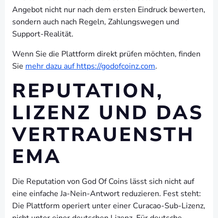
Angebot nicht nur nach dem ersten Eindruck bewerten,
sondern auch nach Regeln, Zahlungswegen und
Support-Realität.
Wenn Sie die Plattform direkt prüfen möchten, finden
Sie
mehr dazu auf https://godofcoinz.com
.
REPUTATION,
LIZENZ UND DAS
VERTRAUENSTH
EMA
Die Reputation von God Of Coins lässt sich nicht auf
eine einfache Ja-Nein-Antwort reduzieren. Fest steht:
Die Plattform operiert unter einer Curacao-Sub-Lizenz,