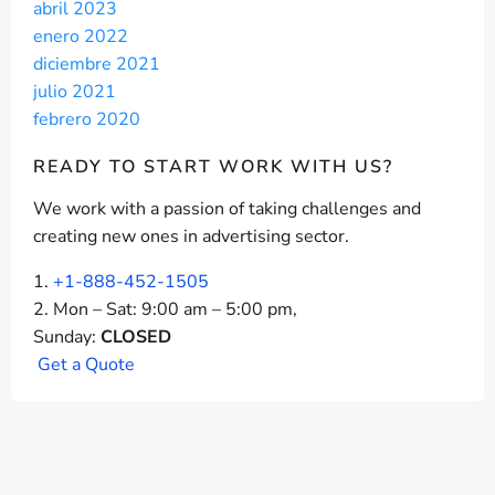
abril 2023
enero 2022
diciembre 2021
julio 2021
febrero 2020
READY TO START
WORK WITH US?
We work with a passion of taking challenges and
creating new ones in advertising sector.
+1-888-452-1505
Mon – Sat: 9:00 am – 5:00 pm,
Sunday:
CLOSED
G
e
t
a
Q
u
o
t
e