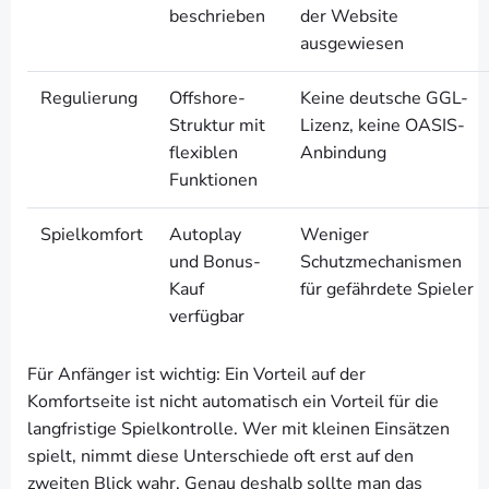
beschrieben
der Website
ausgewiesen
Regulierung
Offshore-
Keine deutsche GGL-
Struktur mit
Lizenz, keine OASIS-
flexiblen
Anbindung
Funktionen
Spielkomfort
Autoplay
Weniger
und Bonus-
Schutzmechanismen
Kauf
für gefährdete Spieler
verfügbar
Für Anfänger ist wichtig: Ein Vorteil auf der
Komfortseite ist nicht automatisch ein Vorteil für die
langfristige Spielkontrolle. Wer mit kleinen Einsätzen
spielt, nimmt diese Unterschiede oft erst auf den
zweiten Blick wahr. Genau deshalb sollte man das