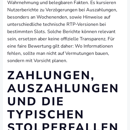
Wahrnehmung und belegbaren Fakten. Es kursieren
Nutzerberichte zu Verzögerungen bei Auszahlungen,
besonders an Wochenenden, sowie Hinweise auf
unterschiedliche technische RTP-Versionen bei
bestimmten Slots. Solche Berichte können relevant
sein, ersetzen aber keine offizielle Transparenz. Für
eine faire Bewertung gilt daher: Wo Informationen
fehlen, sollte man nicht auf Vermutungen bauen,
sondern mit Vorsicht planen.
ZAHLUNGEN,
AUSZAHLUNGEN
UND DIE
TYPISCHEN
STOLPERFALLEN