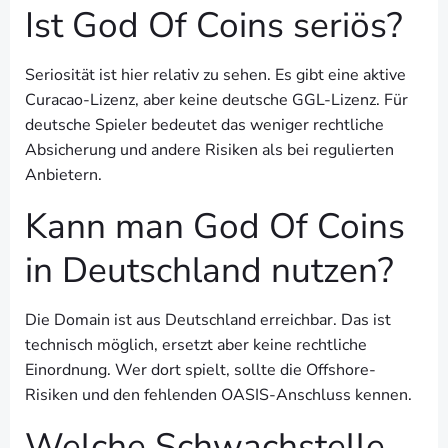
Ist God Of Coins seriös?
Seriosität ist hier relativ zu sehen. Es gibt eine aktive
Curacao-Lizenz, aber keine deutsche GGL-Lizenz. Für
deutsche Spieler bedeutet das weniger rechtliche
Absicherung und andere Risiken als bei regulierten
Anbietern.
Kann man God Of Coins
in Deutschland nutzen?
Die Domain ist aus Deutschland erreichbar. Das ist
technisch möglich, ersetzt aber keine rechtliche
Einordnung. Wer dort spielt, sollte die Offshore-
Risiken und den fehlenden OASIS-Anschluss kennen.
Welche Schwachstelle