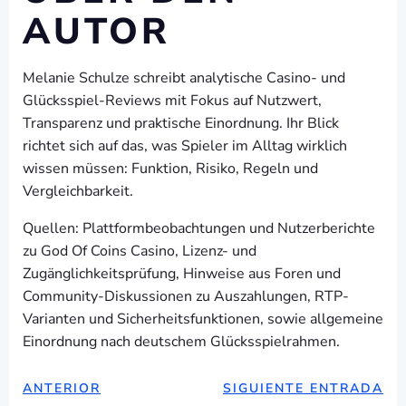
AUTOR
Melanie Schulze schreibt analytische Casino- und
Glücksspiel-Reviews mit Fokus auf Nutzwert,
Transparenz und praktische Einordnung. Ihr Blick
richtet sich auf das, was Spieler im Alltag wirklich
wissen müssen: Funktion, Risiko, Regeln und
Vergleichbarkeit.
Quellen: Plattformbeobachtungen und Nutzerberichte
zu God Of Coins Casino, Lizenz- und
Zugänglichkeitsprüfung, Hinweise aus Foren und
Community-Diskussionen zu Auszahlungen, RTP-
Varianten und Sicherheitsfunktionen, sowie allgemeine
Einordnung nach deutschem Glücksspielrahmen.
NAVEGACIÓN
NAVEGAC
ANTERIOR
SIGUIENTE ENTRADA