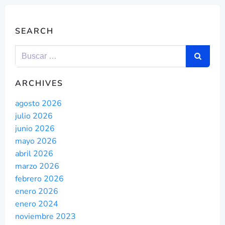
SEARCH
ARCHIVES
agosto 2026
julio 2026
junio 2026
mayo 2026
abril 2026
marzo 2026
febrero 2026
enero 2026
enero 2024
noviembre 2023