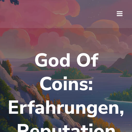
Saltar
al
contenido
God Of
Coins:
Erfahrungen,
Reputation