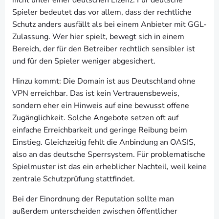
nicht unter einer deutschen Lizenz. Für deutsche
Spieler bedeutet das vor allem, dass der rechtliche
Schutz anders ausfällt als bei einem Anbieter mit GGL-
Zulassung. Wer hier spielt, bewegt sich in einem
Bereich, der für den Betreiber rechtlich sensibler ist
und für den Spieler weniger abgesichert.
Hinzu kommt: Die Domain ist aus Deutschland ohne
VPN erreichbar. Das ist kein Vertrauensbeweis,
sondern eher ein Hinweis auf eine bewusst offene
Zugänglichkeit. Solche Angebote setzen oft auf
einfache Erreichbarkeit und geringe Reibung beim
Einstieg. Gleichzeitig fehlt die Anbindung an OASIS,
also an das deutsche Sperrsystem. Für problematische
Spielmuster ist das ein erheblicher Nachteil, weil keine
zentrale Schutzprüfung stattfindet.
Bei der Einordnung der Reputation sollte man
außerdem unterscheiden zwischen öffentlicher