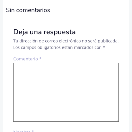
DE
DE
Sin comentarios
ENTRADAS
ENTRADA
Deja una respuesta
Tu dirección de correo electrónico no será publicada.
Los campos obligatorios están marcados con
*
Comentario
*