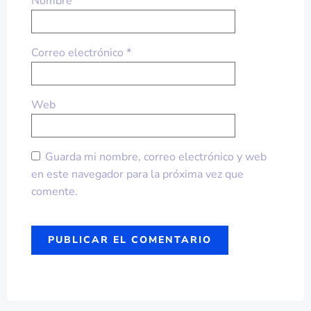
Nombre
*
Correo electrónico
*
Web
Guarda mi nombre, correo electrónico y web
en este navegador para la próxima vez que
comente.