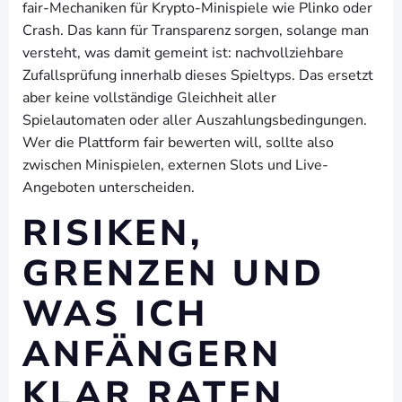
fair-Mechaniken für Krypto-Minispiele wie Plinko oder
Crash. Das kann für Transparenz sorgen, solange man
versteht, was damit gemeint ist: nachvollziehbare
Zufallsprüfung innerhalb dieses Spieltyps. Das ersetzt
aber keine vollständige Gleichheit aller
Spielautomaten oder aller Auszahlungsbedingungen.
Wer die Plattform fair bewerten will, sollte also
zwischen Minispielen, externen Slots und Live-
Angeboten unterscheiden.
RISIKEN,
GRENZEN UND
WAS ICH
ANFÄNGERN
KLAR RATEN