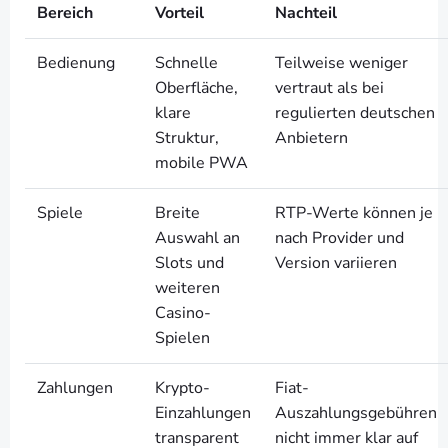
Bereich
Vorteil
Nachteil
Bedienung
Schnelle
Teilweise weniger
Oberfläche,
vertraut als bei
klare
regulierten deutschen
Struktur,
Anbietern
mobile PWA
Spiele
Breite
RTP-Werte können je
Auswahl an
nach Provider und
Slots und
Version variieren
weiteren
Casino-
Spielen
Zahlungen
Krypto-
Fiat-
Einzahlungen
Auszahlungsgebühren
transparent
nicht immer klar auf