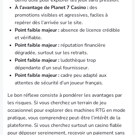
À l’avantage de Planet 7 Casino :
des
promotions visibles et agressives, faciles à
repérer dès l’arrivée sur le site.
Point faible majeur :
absence de licence crédible
et vérifiable.
Point faible majeur :
réputation financière
dégradée, surtout sur les retraits.
Point faible majeur :
ludothèque trop
dépendante d’un seul fournisseur.
Point faible majeur :
cadre peu adapté aux
attentes de sécurité d’un joueur français.
Le bon réflexe consiste à pondérer les avantages par
les risques. Si vous cherchez un terrain de jeu
occasionnel pour explorer des machines RTG en mode
pratique, vous comprendrez peut-être l’intérêt de la
plateforme. Si vous cherchez surtout un casino fiable
pour déposer sereinement, recevoir un paiement sans