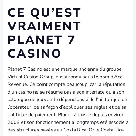
CE QU’EST
VRAIMENT
PLANET 7
CASINO
Planet 7 Casino est une marque ancienne du groupe
Virtual Casino Group, aussi connu sous le nom d’Ace
Revenue. Ce point compte beaucoup, car la réputation
d’un casino ne se résume pas à son interface ou à son
catalogue de jeux : elle dépend aussi de l’historique de
l’opérateur, de sa façon d’appliquer ses règles et de sa
politique de paiement. Planet 7 existe depuis environ
2009 et son fonctionnement a longtemps été associé à
des structures basées au Costa Rica. Or le Costa Rica