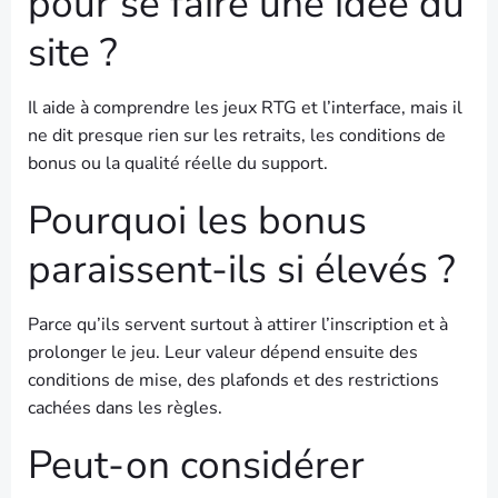
pour se faire une idée du
site ?
Il aide à comprendre les jeux RTG et l’interface, mais il
ne dit presque rien sur les retraits, les conditions de
bonus ou la qualité réelle du support.
Pourquoi les bonus
paraissent-ils si élevés ?
Parce qu’ils servent surtout à attirer l’inscription et à
prolonger le jeu. Leur valeur dépend ensuite des
conditions de mise, des plafonds et des restrictions
cachées dans les règles.
Peut-on considérer