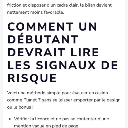
friction et disposer d’un cadre clair, le bilan devient
nettement moins favorable.
COMMENT UN
DÉBUTANT
DEVRAIT LIRE
LES SIGNAUX DE
RISQUE
Voici une méthode simple pour évaluer un casino
comme Planet 7 sans se laisser emporter par le design
ou le bonus :
Vérifier la licence et ne pas se contenter d’une
mention vague en pied de page.