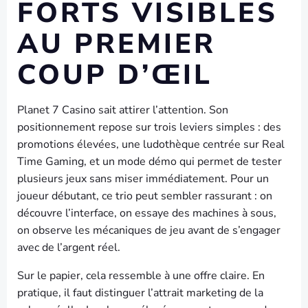
FORTS VISIBLES
AU PREMIER
COUP D’ŒIL
Planet 7 Casino sait attirer l’attention. Son
positionnement repose sur trois leviers simples : des
promotions élevées, une ludothèque centrée sur Real
Time Gaming, et un mode démo qui permet de tester
plusieurs jeux sans miser immédiatement. Pour un
joueur débutant, ce trio peut sembler rassurant : on
découvre l’interface, on essaye des machines à sous,
on observe les mécaniques de jeu avant de s’engager
avec de l’argent réel.
Sur le papier, cela ressemble à une offre claire. En
pratique, il faut distinguer l’attrait marketing de la