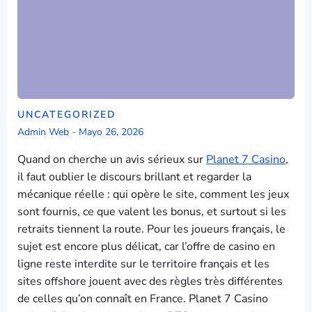
UNCATEGORIZED
Admin Web
-
Mayo 26, 2026
Quand on cherche un avis sérieux sur
Planet 7 Casino
,
il faut oublier le discours brillant et regarder la
mécanique réelle : qui opère le site, comment les jeux
sont fournis, ce que valent les bonus, et surtout si les
retraits tiennent la route. Pour les joueurs français, le
sujet est encore plus délicat, car l’offre de casino en
ligne reste interdite sur le territoire français et les
sites offshore jouent avec des règles très différentes
de celles qu’on connaît en France. Planet 7 Casino