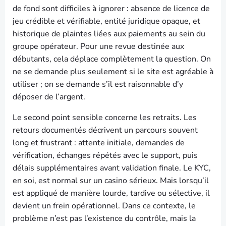
de fond sont difficiles à ignorer : absence de licence de
jeu crédible et vérifiable, entité juridique opaque, et
historique de plaintes liées aux paiements au sein du
groupe opérateur. Pour une revue destinée aux
débutants, cela déplace complètement la question. On
ne se demande plus seulement si le site est agréable à
utiliser ; on se demande s’il est raisonnable d’y
déposer de l’argent.
Le second point sensible concerne les retraits. Les
retours documentés décrivent un parcours souvent
long et frustrant : attente initiale, demandes de
vérification, échanges répétés avec le support, puis
délais supplémentaires avant validation finale. Le KYC,
en soi, est normal sur un casino sérieux. Mais lorsqu’il
est appliqué de manière lourde, tardive ou sélective, il
devient un frein opérationnel. Dans ce contexte, le
problème n’est pas l’existence du contrôle, mais la