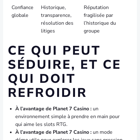
Confiance
Historique,
Réputation
globale
transparence,
fragilisée par
résolution des
l’historique du
litiges
groupe
CE QUI PEUT
SÉDUIRE, ET CE
QUI DOIT
REFROIDIR
À l’avantage de Planet 7 Casino :
un
environnement simple à prendre en main pour
qui aime les slots RTG.
À l’avantage de Planet 7 Casino :
un mode
démo utile pour explorer les jeux sans pression.