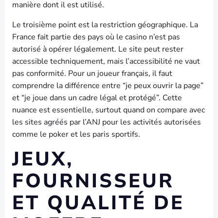
manière dont il est utilisé.
Le troisième point est la restriction géographique. La
France fait partie des pays où le casino n’est pas
autorisé à opérer légalement. Le site peut rester
accessible techniquement, mais l’accessibilité ne vaut
pas conformité. Pour un joueur français, il faut
comprendre la différence entre “je peux ouvrir la page”
et “je joue dans un cadre légal et protégé”. Cette
nuance est essentielle, surtout quand on compare avec
les sites agréés par l’ANJ pour les activités autorisées
comme le poker et les paris sportifs.
JEUX,
FOURNISSEUR
ET QUALITÉ DE