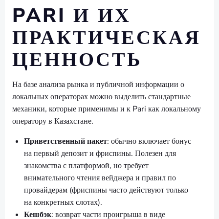
PARI И ИХ
ПРАКТИЧЕСКАЯ
ЦЕННОСТЬ
На базе анализа рынка и публичной информации о
локальных операторах можно выделить стандартные
механики, которые применимы и к Pari как локальному
оператору в Казахстане.
Приветственный пакет
: обычно включает бонус
на первый депозит и фриспины. Полезен для
знакомства с платформой, но требует
внимательного чтения вейджера и правил по
провайдерам (фриспины часто действуют только
на конкретных слотах).
Кешбэк
: возврат части проигрыша в виде