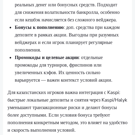
реальных денег или бонусных средств. Подходит
для снижения волатильности банкролла, особенно
если кешбэк начисляется без сложного вейджера.
Бонусы к пополнению
: доп. средства при каждом
депозите в рамках акции. Выгодны при разумных
вейджерах и если игрок планирует регулярные
пополнения.
Промокоды и целевые акции
: отдельные
промокоды для турниров, фриспинов или
увеличенных кэфов. Их ценность сильно
варьируется — важен контекст условий акции.
Для казахстанских игроков важна интеграция с Kaspi:
быстрые локальные депозиты и снятия через Kaspi/Halyk
уменьшают транзакционные риски и делают бонусы
более доступными. Если условия бонуса требуют
пополнения конкретным методом, это влияет на удобство
и скорость выполнения условий.