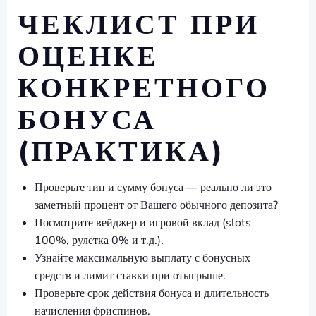
ЧЕКЛИСТ ПРИ
ОЦЕНКЕ
КОНКРЕТНОГО
БОНУСА
(ПРАКТИКА)
Проверьте тип и сумму бонуса — реально ли это
заметный процент от Вашего обычного депозита?
Посмотрите вейджер и игровой вклад (slots
100%, рулетка 0% и т.д.).
Узнайте максимальную выплату с бонусных
средств и лимит ставки при отыгрыше.
Проверьте срок действия бонуса и длительность
начисления фриспинов.