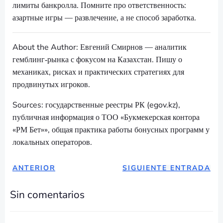
лимиты банкролла. Помните про ответственность:
азартные игры — развлечение, а не способ заработка.
About the Author: Евгений Смирнов — аналитик
гемблинг‑рынка с фокусом на Казахстан. Пишу о
механиках, рисках и практических стратегиях для
продвинутых игроков.
Sources: государственные реестры РК (egov.kz),
публичная информация о ТОО «Букмекерская контора
«РМ Бет»», общая практика работы бонусных программ у
локальных операторов.
NAVEGACIÓN
NAVEGAC
ANTERIOR
SIGUIENTE ENTRADA
DE
DE
Sin comentarios
ENTRADAS
ENTRADA