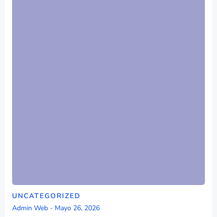
UNCATEGORIZED
Admin Web
-
Mayo 26, 2026