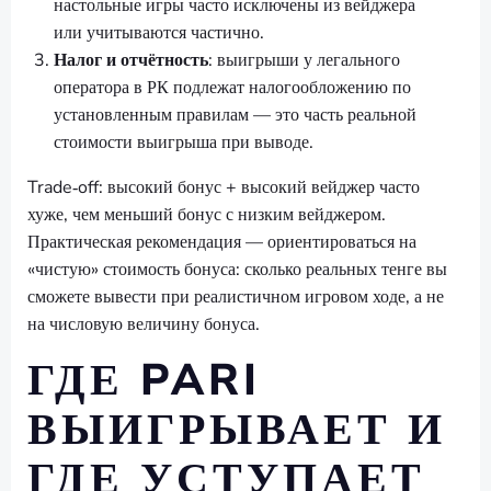
настольные игры часто исключены из вейджера
или учитываются частично.
Налог и отчётность
: выигрыши у легального
оператора в РК подлежат налогообложению по
установленным правилам — это часть реальной
стоимости выигрыша при выводе.
Trade‑off: высокий бонус + высокий вейджер часто
хуже, чем меньший бонус с низким вейджером.
Практическая рекомендация — ориентироваться на
«чистую» стоимость бонуса: сколько реальных тенге вы
сможете вывести при реалистичном игровом ходе, а не
на числовую величину бонуса.
ГДЕ PARI
ВЫИГРЫВАЕТ И
ГДЕ УСТУПАЕТ