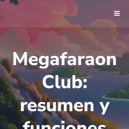
Saltar
al
contenido
Megafaraon
Club:
resumen y
funciones