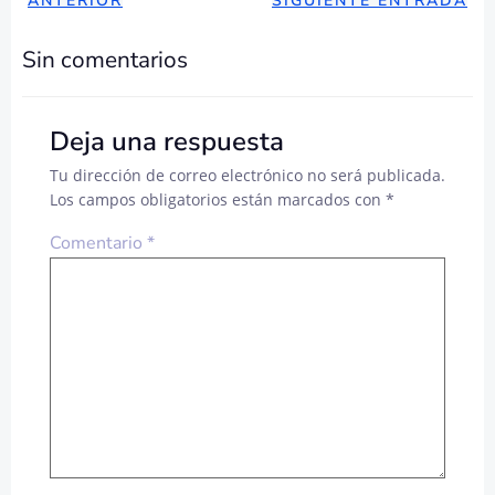
NAVEGACIÓN
NAVEGAC
ANTERIOR
SIGUIENTE ENTRADA
DE
DE
Sin comentarios
ENTRADAS
ENTRADA
Deja una respuesta
Tu dirección de correo electrónico no será publicada.
Los campos obligatorios están marcados con
*
Comentario
*