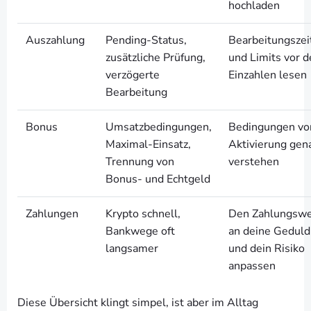
hochladen
Auszahlung
Pending-Status,
Bearbeitungszei
zusätzliche Prüfung,
und Limits vor 
verzögerte
Einzahlen lesen
Bearbeitung
Bonus
Umsatzbedingungen,
Bedingungen vo
Maximal-Einsatz,
Aktivierung gen
Trennung von
verstehen
Bonus- und Echtgeld
Zahlungen
Krypto schnell,
Den Zahlungsw
Bankwege oft
an deine Geduld
langsamer
und dein Risiko
anpassen
Diese Übersicht klingt simpel, ist aber im Alltag