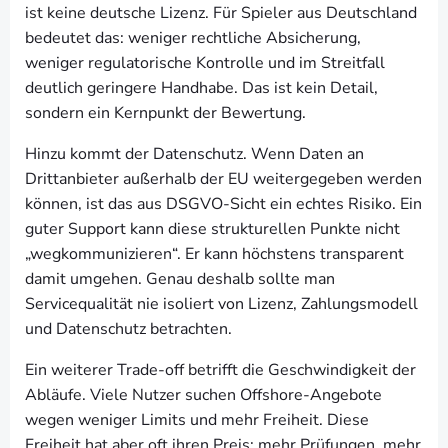
ist keine deutsche Lizenz. Für Spieler aus Deutschland
bedeutet das: weniger rechtliche Absicherung,
weniger regulatorische Kontrolle und im Streitfall
deutlich geringere Handhabe. Das ist kein Detail,
sondern ein Kernpunkt der Bewertung.
Hinzu kommt der Datenschutz. Wenn Daten an
Drittanbieter außerhalb der EU weitergegeben werden
können, ist das aus DSGVO-Sicht ein echtes Risiko. Ein
guter Support kann diese strukturellen Punkte nicht
„wegkommunizieren“. Er kann höchstens transparent
damit umgehen. Genau deshalb sollte man
Servicequalität nie isoliert von Lizenz, Zahlungsmodell
und Datenschutz betrachten.
Ein weiterer Trade-off betrifft die Geschwindigkeit der
Abläufe. Viele Nutzer suchen Offshore-Angebote
wegen weniger Limits und mehr Freiheit. Diese
Freiheit hat aber oft ihren Preis: mehr Prüfungen, mehr