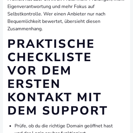
Eigenverantwortung und mehr Fokus auf
Selbstkontrolle. Wer einen Anbieter nur nach
Bequemlichkeit bewertet, übersieht diesen
Zusammenhang.
PRAKTISCHE
CHECKLISTE
VOR DEM
ERSTEN
KONTAKT MIT
DEM SUPPORT
Prüfe, ob du die richtige Domain geöffnet hast