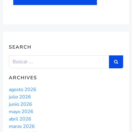
SEARCH
ARCHIVES
agosto 2026
julio 2026
junio 2026
mayo 2026
abril 2026
marzo 2026