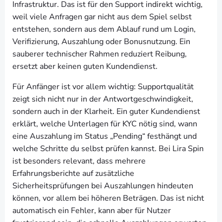
Infrastruktur. Das ist für den Support indirekt wichtig,
weil viele Anfragen gar nicht aus dem Spiel selbst
entstehen, sondern aus dem Ablauf rund um Login,
Verifizierung, Auszahlung oder Bonusnutzung. Ein
sauberer technischer Rahmen reduziert Reibung,
ersetzt aber keinen guten Kundendienst.
Für Anfänger ist vor allem wichtig: Supportqualität
zeigt sich nicht nur in der Antwortgeschwindigkeit,
sondern auch in der Klarheit. Ein guter Kundendienst
erklärt, welche Unterlagen für KYC nötig sind, wann
eine Auszahlung im Status „Pending“ festhängt und
welche Schritte du selbst prüfen kannst. Bei Lira Spin
ist besonders relevant, dass mehrere
Erfahrungsberichte auf zusätzliche
Sicherheitsprüfungen bei Auszahlungen hindeuten
können, vor allem bei höheren Beträgen. Das ist nicht
automatisch ein Fehler, kann aber für Nutzer