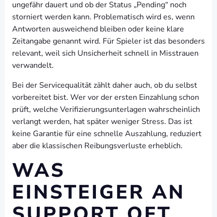
ungefähr dauert und ob der Status „Pending“ noch
storniert werden kann. Problematisch wird es, wenn
Antworten ausweichend bleiben oder keine klare
Zeitangabe genannt wird. Für Spieler ist das besonders
relevant, weil sich Unsicherheit schnell in Misstrauen
verwandelt.
Bei der Servicequalität zählt daher auch, ob du selbst
vorbereitet bist. Wer vor der ersten Einzahlung schon
prüft, welche Verifizierungsunterlagen wahrscheinlich
verlangt werden, hat später weniger Stress. Das ist
keine Garantie für eine schnelle Auszahlung, reduziert
aber die klassischen Reibungsverluste erheblich.
WAS
EINSTEIGER AN
SUPPORT OFT