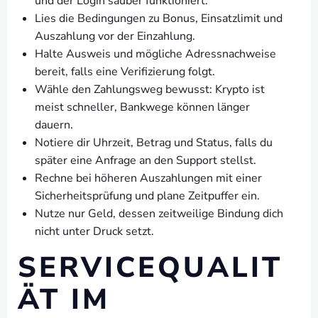
und der Login sauber funktioniert.
Lies die Bedingungen zu Bonus, Einsatzlimit und
Auszahlung vor der Einzahlung.
Halte Ausweis und mögliche Adressnachweise
bereit, falls eine Verifizierung folgt.
Wähle den Zahlungsweg bewusst: Krypto ist
meist schneller, Bankwege können länger
dauern.
Notiere dir Uhrzeit, Betrag und Status, falls du
später eine Anfrage an den Support stellst.
Rechne bei höheren Auszahlungen mit einer
Sicherheitsprüfung und plane Zeitpuffer ein.
Nutze nur Geld, dessen zeitweilige Bindung dich
nicht unter Druck setzt.
SERVICEQUALIT
ÄT IM