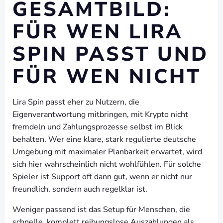
GESAMTBILD:
FÜR WEN LIRA
SPIN PASST UND
FÜR WEN NICHT
Lira Spin passt eher zu Nutzern, die
Eigenverantwortung mitbringen, mit Krypto nicht
fremdeln und Zahlungsprozesse selbst im Blick
behalten. Wer eine klare, stark regulierte deutsche
Umgebung mit maximaler Planbarkeit erwartet, wird
sich hier wahrscheinlich nicht wohlfühlen. Für solche
Spieler ist Support oft dann gut, wenn er nicht nur
freundlich, sondern auch regelklar ist.
Weniger passend ist das Setup für Menschen, die
schnelle, komplett reibungslose Auszahlungen als