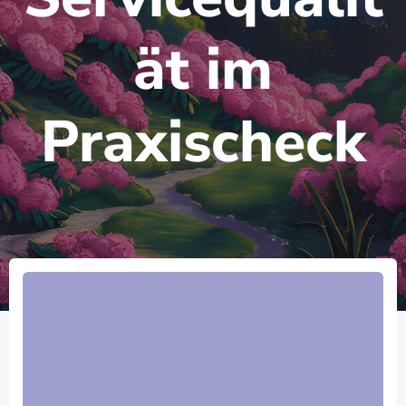
ät im
Praxischeck