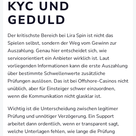
KYC UND
GEDULD
Der kritischste Bereich bei Lira Spin ist nicht das
Spielen selbst, sondern der Weg vom Gewinn zur
Auszahlung. Genau hier entscheidet sich, wie
serviceorientiert ein Anbieter wirklich ist. Laut
vorliegenden Informationen kann die erste Auszahlung
über bestimmte Schwellenwerte zusätzliche
Prüfungen auslösen. Das ist bei Offshore-Casinos nicht
unüblich, aber für Einsteiger schwer einzuordnen,
wenn die Kommunikation nicht glasklar ist.
Wichtig ist die Unterscheidung zwischen legitimer
Prüfung und unnötiger Verzögerung. Ein Support
arbeitet dann ordentlich, wenn er transparent sagt,
welche Unterlagen fehlen, wie lange die Prüfung