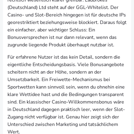
(Deutschland) Ltd steht auf der GGL-Whitelist. Der
Casino- und Slot-Bereich hingegen ist für deutsche IPs
georestriktiert beziehungsweise blockiert. Daraus folgt
ein einfacher, aber wichtiger Schluss: Ein
Bonusversprechen ist nur dann relevant, wenn das
zugrunde liegende Produkt überhaupt nutzbar ist.
Für erfahrene Nutzer ist das kein Detail, sondern die
eigentliche Entscheidungsbasis. Viele Bonusangebote
scheitern nicht an der Höhe, sondern an der
Umsetzbarkeit. Ein Freiwette-Mechanismus bei
Sportwetten kann sinnvoll sein, wenn du ohnehin eine
klare Wettidee hast und die Bedingungen transparent
sind. Ein klassischer Casino-Willkommensbonus wäre
in Deutschland dagegen praktisch leer, wenn der Slot-
Zugang nicht verfügbar ist. Genau hier zeigt sich der
Unterschied zwischen Marketing und tatsächlichem
Wert.