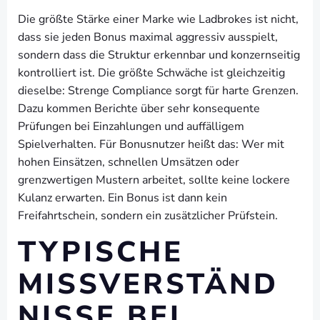
Die größte Stärke einer Marke wie Ladbrokes ist nicht,
dass sie jeden Bonus maximal aggressiv ausspielt,
sondern dass die Struktur erkennbar und konzernseitig
kontrolliert ist. Die größte Schwäche ist gleichzeitig
dieselbe: Strenge Compliance sorgt für harte Grenzen.
Dazu kommen Berichte über sehr konsequente
Prüfungen bei Einzahlungen und auffälligem
Spielverhalten. Für Bonusnutzer heißt das: Wer mit
hohen Einsätzen, schnellen Umsätzen oder
grenzwertigen Mustern arbeitet, sollte keine lockere
Kulanz erwarten. Ein Bonus ist dann kein
Freifahrtschein, sondern ein zusätzlicher Prüfstein.
TYPISCHE
MISSVERSTÄND
NISSE BEI