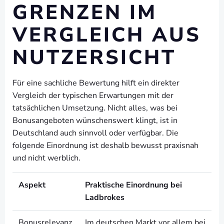
GRENZEN IM
VERGLEICH AUS
NUTZERSICHT
Für eine sachliche Bewertung hilft ein direkter
Vergleich der typischen Erwartungen mit der
tatsächlichen Umsetzung. Nicht alles, was bei
Bonusangeboten wünschenswert klingt, ist in
Deutschland auch sinnvoll oder verfügbar. Die
folgende Einordnung ist deshalb bewusst praxisnah
und nicht werblich.
Aspekt
Praktische Einordnung bei
Ladbrokes
Bonusrelevanz
Im deutschen Markt vor allem bei