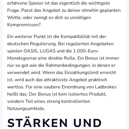
erfahrene Spieler ist das eigentlich die wichtigste
Frage: Passt das Angebot zu deiner ohnehin geplanten
Wette, oder zwingt es dich zu unnötigen
Kompromissen?
Ein weiterer Punkt ist die Kompatibilität mit der
deutschen Regulierung. Bei regulierten Angeboten
spielen OASIS, LUGAS und die 1.000-Euro-
Monatsgrenze eine direkte Rolle. Ein Bonus ist immer
nur so gut wie die Rahmenbedingungen, in denen er
verwendet wird. Wenn das Einzahlungslimit erreicht
ist, wird auch das attraktivste Angebot praktisch
wertlos. Für eine saubere Einordnung von Ladbrokes
heißt das: Der Bonus ist kein isoliertes Produkt,
sondern Teil eines streng kontrollierten
Nutzungsumfelds.
STÄRKEN UND