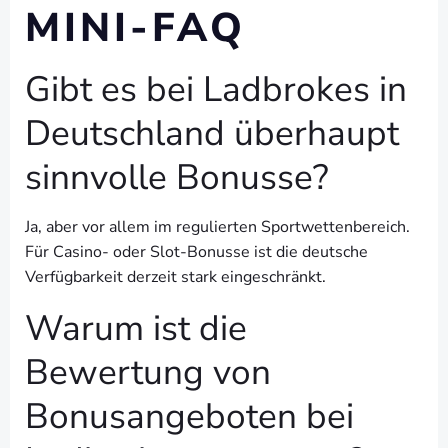
MINI-FAQ
Gibt es bei Ladbrokes in
Deutschland überhaupt
sinnvolle Bonusse?
Ja, aber vor allem im regulierten Sportwettenbereich.
Für Casino- oder Slot-Bonusse ist die deutsche
Verfügbarkeit derzeit stark eingeschränkt.
Warum ist die
Bewertung von
Bonusangeboten bei