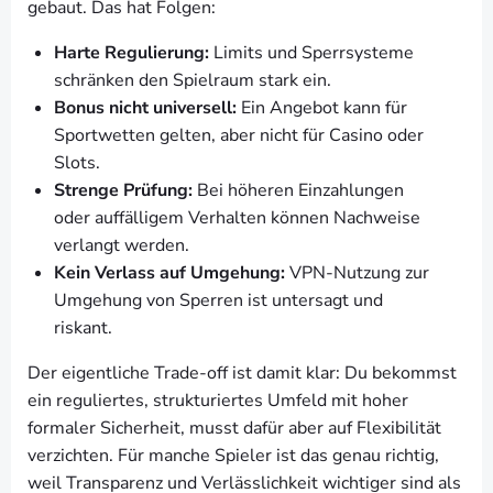
gebaut. Das hat Folgen:
Harte Regulierung:
Limits und Sperrsysteme
schränken den Spielraum stark ein.
Bonus nicht universell:
Ein Angebot kann für
Sportwetten gelten, aber nicht für Casino oder
Slots.
Strenge Prüfung:
Bei höheren Einzahlungen
oder auffälligem Verhalten können Nachweise
verlangt werden.
Kein Verlass auf Umgehung:
VPN-Nutzung zur
Umgehung von Sperren ist untersagt und
riskant.
Der eigentliche Trade-off ist damit klar: Du bekommst
ein reguliertes, strukturiertes Umfeld mit hoher
formaler Sicherheit, musst dafür aber auf Flexibilität
verzichten. Für manche Spieler ist das genau richtig,
weil Transparenz und Verlässlichkeit wichtiger sind als