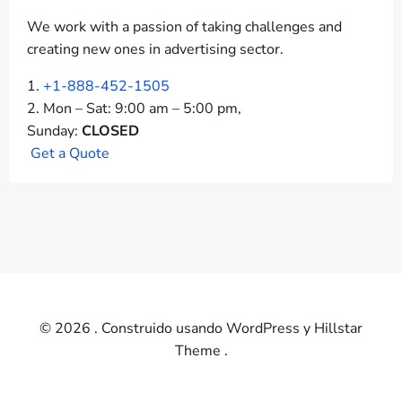
We work with a passion of taking challenges and
creating new ones in advertising sector.
+1-888-452-1505
Mon – Sat: 9:00 am – 5:00 pm,
Sunday:
CLOSED
G
e
t
a
Q
u
o
t
e
© 2026 . Construido usando WordPress y Hillstar
Theme .