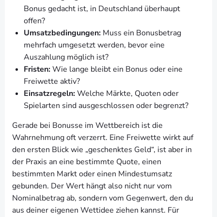
Bonus gedacht ist, in Deutschland überhaupt
offen?
Umsatzbedingungen:
Muss ein Bonusbetrag
mehrfach umgesetzt werden, bevor eine
Auszahlung möglich ist?
Fristen:
Wie lange bleibt ein Bonus oder eine
Freiwette aktiv?
Einsatzregeln:
Welche Märkte, Quoten oder
Spielarten sind ausgeschlossen oder begrenzt?
Gerade bei Bonusse im Wettbereich ist die
Wahrnehmung oft verzerrt. Eine Freiwette wirkt auf
den ersten Blick wie „geschenktes Geld“, ist aber in
der Praxis an eine bestimmte Quote, einen
bestimmten Markt oder einen Mindestumsatz
gebunden. Der Wert hängt also nicht nur vom
Nominalbetrag ab, sondern vom Gegenwert, den du
aus deiner eigenen Wettidee ziehen kannst. Für