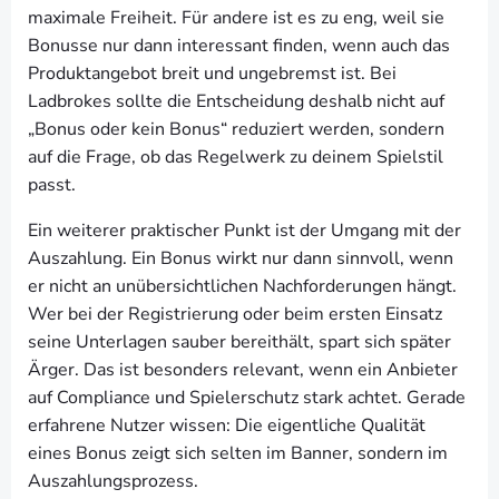
maximale Freiheit. Für andere ist es zu eng, weil sie
Bonusse nur dann interessant finden, wenn auch das
Produktangebot breit und ungebremst ist. Bei
Ladbrokes sollte die Entscheidung deshalb nicht auf
„Bonus oder kein Bonus“ reduziert werden, sondern
auf die Frage, ob das Regelwerk zu deinem Spielstil
passt.
Ein weiterer praktischer Punkt ist der Umgang mit der
Auszahlung. Ein Bonus wirkt nur dann sinnvoll, wenn
er nicht an unübersichtlichen Nachforderungen hängt.
Wer bei der Registrierung oder beim ersten Einsatz
seine Unterlagen sauber bereithält, spart sich später
Ärger. Das ist besonders relevant, wenn ein Anbieter
auf Compliance und Spielerschutz stark achtet. Gerade
erfahrene Nutzer wissen: Die eigentliche Qualität
eines Bonus zeigt sich selten im Banner, sondern im
Auszahlungsprozess.