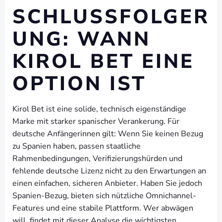
SCHLUSSFOLGER
UNG: WANN
KIROL BET EINE
OPTION IST
Kirol Bet ist eine solide, technisch eigenständige
Marke mit starker spanischer Verankerung. Für
deutsche Anfängerinnen gilt: Wenn Sie keinen Bezug
zu Spanien haben, passen staatliche
Rahmenbedingungen, Verifizierungshürden und
fehlende deutsche Lizenz nicht zu den Erwartungen an
einen einfachen, sicheren Anbieter. Haben Sie jedoch
Spanien-Bezug, bieten sich nützliche Omnichannel-
Features und eine stabile Plattform. Wer abwägen
will, findet mit dieser Analyse die wichtigsten