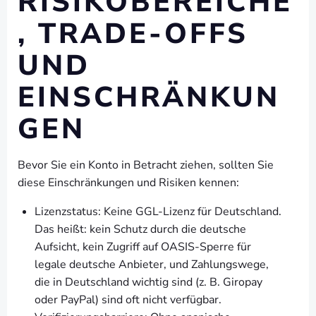
RISIKOBEREICHE
, TRADE-OFFS
UND
EINSCHRÄNKUN
GEN
Bevor Sie ein Konto in Betracht ziehen, sollten Sie
diese Einschränkungen und Risiken kennen:
Lizenzstatus: Keine GGL-Lizenz für Deutschland.
Das heißt: kein Schutz durch die deutsche
Aufsicht, kein Zugriff auf OASIS-Sperre für
legale deutsche Anbieter, und Zahlungswege,
die in Deutschland wichtig sind (z. B. Giropay
oder PayPal) sind oft nicht verfügbar.