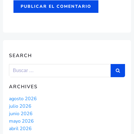
SEARCH
ARCHIVES
agosto 2026
julio 2026
junio 2026
mayo 2026
abril 2026