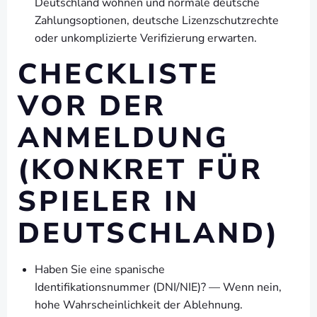
Deutschland wohnen und normale deutsche
Zahlungsoptionen, deutsche Lizenzschutzrechte
oder unkomplizierte Verifizierung erwarten.
CHECKLISTE
VOR DER
ANMELDUNG
(KONKRET FÜR
SPIELER IN
DEUTSCHLAND)
Haben Sie eine spanische
Identifikationsnummer (DNI/NIE)? — Wenn nein,
hohe Wahrscheinlichkeit der Ablehnung.