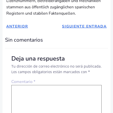
Lizenznummern, Betreiberangaben und Mechaniken
stammen aus öffentlich zugänglichen spanischen
Registern und stabilen Faktenquellen.
NAVEGACIÓN
NAVEGAC
ANTERIOR
SIGUIENTE ENTRADA
DE
DE
Sin comentarios
ENTRADAS
ENTRADA
Deja una respuesta
Tu dirección de correo electrónico no será publicada.
Los campos obligatorios están marcados con
*
Comentario
*