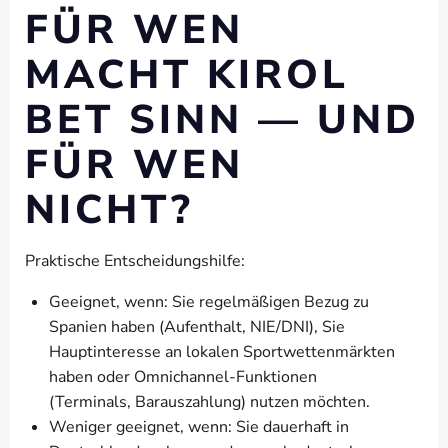
FÜR WEN
MACHT KIROL
BET SINN — UND
FÜR WEN
NICHT?
Praktische Entscheidungshilfe:
Geeignet, wenn: Sie regelmäßigen Bezug zu
Spanien haben (Aufenthalt, NIE/DNI), Sie
Hauptinteresse an lokalen Sportwettenmärkten
haben oder Omnichannel-Funktionen
(Terminals, Barauszahlung) nutzen möchten.
Weniger geeignet, wenn: Sie dauerhaft in