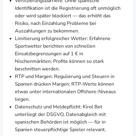
Verifizierungsbarriere: Ohne spanische
Identifikation ist die Registrierung oft unmöglich
oder wird später blockiert — das erhöht das
Risiko, nach Einzahlung Probleme bei
Auszahlungen zu bekommen.
Limitierung erfolgreicher Wetter: Erfahrene
Sportwetter berichten von schnellen
Einsatzbegrenzungen auf 1 € in
Nischenmärkten; Profite können so stark
beschnitten werden.
RTP und Margen: Regulierung und Steuern in
Spanien drücken Margen; RTP-Werte können
etwas unter internationalen Offshore-Niveaus
liegen.
Datenschutz und Meldepflicht: Kirol Bet
unterliegt der DSGVO, Datenabgleich mit
spanischen Behörden ist möglich — für in
Spanien steuerpflichtige Spieler relevant.