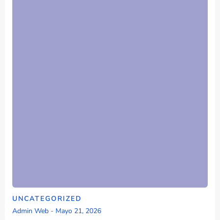
UNCATEGORIZED
Admin Web
-
Mayo 21, 2026