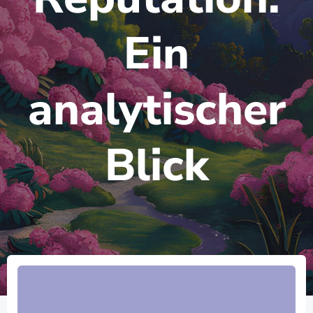
Ein
analytischer
Blick