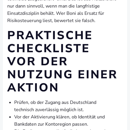
nur dann sinnvoll, wenn man die langfristige
Einsatzdisziplin behält. Wer Boni als Ersatz für
Risikosteuerung liest, bewertet sie falsch.
PRAKTISCHE
CHECKLISTE
VOR DER
NUTZUNG EINER
AKTION
Prüfen, ob der Zugang aus Deutschland
technisch zuverlässig möglich ist.
Vor der Aktivierung klären, ob Identität und
Bankdaten zur Kontoregion passen.