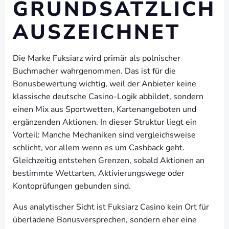
GRUNDSÄTZLICH
AUSZEICHNET
Die Marke Fuksiarz wird primär als polnischer
Buchmacher wahrgenommen. Das ist für die
Bonusbewertung wichtig, weil der Anbieter keine
klassische deutsche Casino-Logik abbildet, sondern
einen Mix aus Sportwetten, Kartenangeboten und
ergänzenden Aktionen. In dieser Struktur liegt ein
Vorteil: Manche Mechaniken sind vergleichsweise
schlicht, vor allem wenn es um Cashback geht.
Gleichzeitig entstehen Grenzen, sobald Aktionen an
bestimmte Wettarten, Aktivierungswege oder
Kontoprüfungen gebunden sind.
Aus analytischer Sicht ist Fuksiarz Casino kein Ort für
überladene Bonusversprechen, sondern eher eine