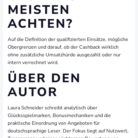
MEISTEN
ACHTEN?
Auf die Definition der qualifizierten Einsätze, mögliche
Obergrenzen und darauf, ob der Cashback wirklich
ohne zusätzliche Umsatzhürde ausgezahlt oder nur
intern verrechnet wird.
ÜBER DEN
AUTOR
Laura Schneider schreibt analytisch über
Glücksspielmarken, Bonusmechaniken und die
praktische Einordnung von Angeboten für
deutschsprachige Leser. Der Fokus liegt auf Nutzwert,