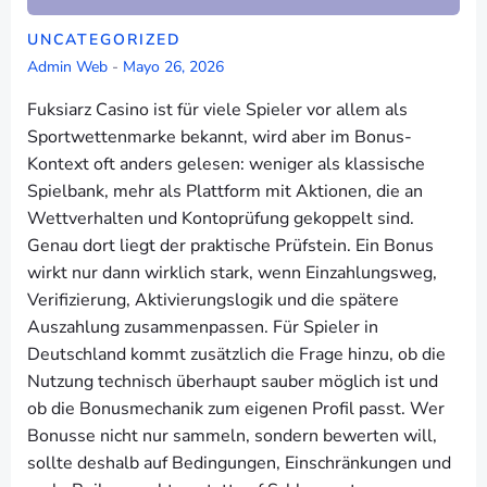
UNCATEGORIZED
Admin Web
-
Mayo 26, 2026
Fuksiarz Casino ist für viele Spieler vor allem als
Sportwettenmarke bekannt, wird aber im Bonus-
Kontext oft anders gelesen: weniger als klassische
Spielbank, mehr als Plattform mit Aktionen, die an
Wettverhalten und Kontoprüfung gekoppelt sind.
Genau dort liegt der praktische Prüfstein. Ein Bonus
wirkt nur dann wirklich stark, wenn Einzahlungsweg,
Verifizierung, Aktivierungslogik und die spätere
Auszahlung zusammenpassen. Für Spieler in
Deutschland kommt zusätzlich die Frage hinzu, ob die
Nutzung technisch überhaupt sauber möglich ist und
ob die Bonusmechanik zum eigenen Profil passt. Wer
Bonusse nicht nur sammeln, sondern bewerten will,
sollte deshalb auf Bedingungen, Einschränkungen und