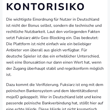
KONTORISIKO
Die wichtigste Einordnung für Nutzer in Deutschland
ist nicht der Bonus selbst, sondern die technische und
rechtliche Nutzbarkeit. Laut den vorliegenden Fakten
setzt Fuksiarz aktiv Geo-Blocking ein. Das bedeutet:
Die Plattform ist nicht einfach wie ein beliebiger
Anbieter von überall aus gleich verfügbar. Für
deutsche Spieler ist das ein erheblicher Unterschied,
weil eine Bonusaktion nur dann einen Wert hat, wenn
der Zugang überhaupt stabil und regelkonform möglich
ist.
Dazu kommt die Verifizierung. Fuksiarz ist eng mit dem
polnischen Bankensystem und dem Identitätsdienst
mojeID gekoppelt. Wer in Deutschland lebt und keine
passende polnische Bankverbindung hat, stößt hier auf
eine echte Hürde. Diese Hürde ist nicht kosmetisch,