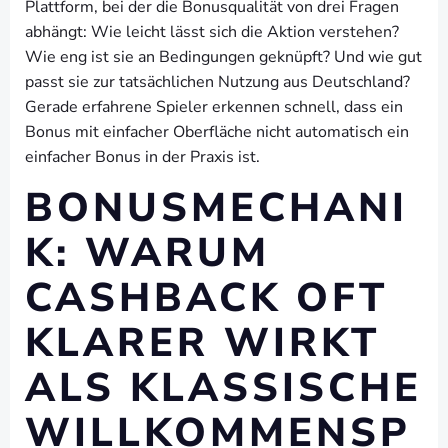
Plattform, bei der die Bonusqualität von drei Fragen
abhängt: Wie leicht lässt sich die Aktion verstehen?
Wie eng ist sie an Bedingungen geknüpft? Und wie gut
passt sie zur tatsächlichen Nutzung aus Deutschland?
Gerade erfahrene Spieler erkennen schnell, dass ein
Bonus mit einfacher Oberfläche nicht automatisch ein
einfacher Bonus in der Praxis ist.
BONUSMECHANI
K: WARUM
CASHBACK OFT
KLARER WIRKT
ALS KLASSISCHE
WILLKOMMENSP