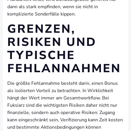
dann als stark empfinden, wenn sie nicht in
komplizierte Sonderfälle kippen.
GRENZEN,
RISIKEN UND
TYPISCHE
FEHLANNAHMEN
Die größte Fehlannahme besteht darin, einen Bonus
als isolierten Vorteil zu betrachten. In Wirklichkeit
hängt der Wert immer am Gesamtworkflow. Bei
Fuksiarz sind die wichtigsten Risiken daher nicht nur
finanzielle, sondern auch operative Risiken: Zugang
kann eingeschränkt sein, Verifizierung kann Zeit kosten
und bestimmte Aktionsbedingungen können