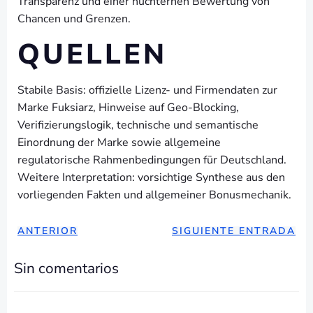
Transparenz und einer nüchternen Bewertung von
Chancen und Grenzen.
QUELLEN
Stabile Basis: offizielle Lizenz- und Firmendaten zur
Marke Fuksiarz, Hinweise auf Geo-Blocking,
Verifizierungslogik, technische und semantische
Einordnung der Marke sowie allgemeine
regulatorische Rahmenbedingungen für Deutschland.
Weitere Interpretation: vorsichtige Synthese aus den
vorliegenden Fakten und allgemeiner Bonusmechanik.
NAVEGACIÓN
NAVEGAC
ANTERIOR
SIGUIENTE ENTRADA
DE
DE
Sin comentarios
ENTRADAS
ENTRADA