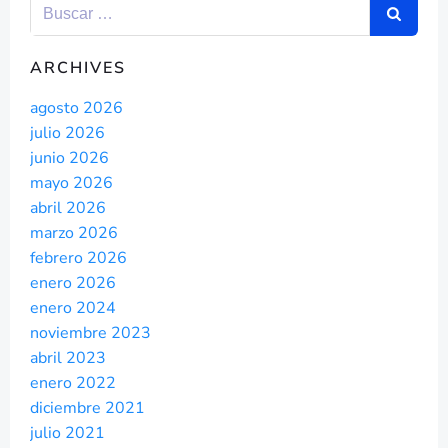
ARCHIVES
agosto 2026
julio 2026
junio 2026
mayo 2026
abril 2026
marzo 2026
febrero 2026
enero 2026
enero 2024
noviembre 2023
abril 2023
enero 2022
diciembre 2021
julio 2021