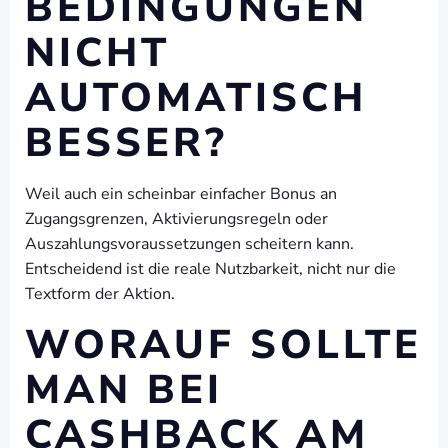
BEDINGUNGEN
NICHT
AUTOMATISCH
BESSER?
Weil auch ein scheinbar einfacher Bonus an
Zugangsgrenzen, Aktivierungsregeln oder
Auszahlungsvoraussetzungen scheitern kann.
Entscheidend ist die reale Nutzbarkeit, nicht nur die
Textform der Aktion.
WORAUF SOLLTE
MAN BEI
CASHBACK AM