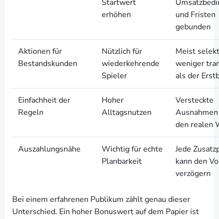
Startwert
Umsatzbedi
erhöhen
und Fristen
gebunden
Aktionen für
Nützlich für
Meist selekt
Bestandskunden
wiederkehrende
weniger tra
Spieler
als der Erst
Einfachheit der
Hoher
Versteckte
Regeln
Alltagsnutzen
Ausnahmen
den realen 
Auszahlungsnähe
Wichtig für echte
Jede Zusatz
Planbarkeit
kann den Vor
verzögern
Bei einem erfahrenen Publikum zählt genau dieser
Unterschied. Ein hoher Bonuswert auf dem Papier ist