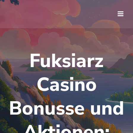
Saltar
al
contenido
Fuksiarz
Casino
Bonusse und
Aktionen: