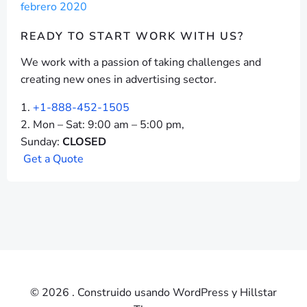
febrero 2020
READY TO START
WORK WITH US?
We work with a passion of taking challenges and
creating new ones in advertising sector.
+1-888-452-1505
Mon – Sat: 9:00 am – 5:00 pm,
Sunday:
CLOSED
G
e
t
a
Q
u
o
t
e
© 2026 . Construido usando WordPress y Hillstar