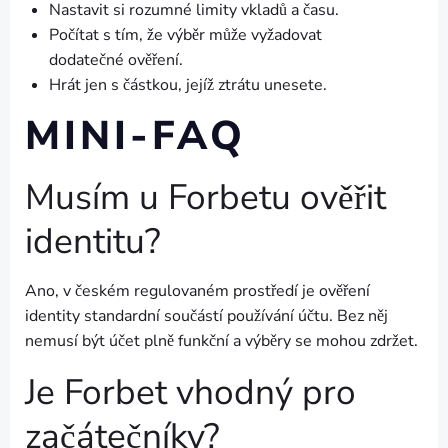
Nastavit si rozumné limity vkladů a času.
Počítat s tím, že výběr může vyžadovat
dodatečné ověření.
Hrát jen s částkou, jejíž ztrátu unesete.
MINI-FAQ
Musím u Forbetu ověřit
identitu?
Ano, v českém regulovaném prostředí je ověření
identity standardní součástí používání účtu. Bez něj
nemusí být účet plně funkční a výběry se mohou zdržet.
Je Forbet vhodný pro
začátečníky?