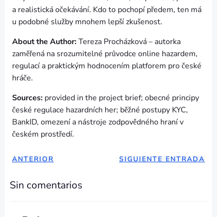
a realistická očekávání. Kdo to pochopí předem, ten má
u podobné služby mnohem lepší zkušenost.
About the Author:
Tereza Procházková – autorka
zaměřená na srozumitelné průvodce online hazardem,
regulací a praktickým hodnocením platforem pro české
hráče.
Sources:
provided in the project brief; obecné principy
české regulace hazardních her; běžné postupy KYC,
BankID, omezení a nástroje zodpovědného hraní v
českém prostředí.
NAVEGACIÓN
NAVEGAC
ANTERIOR
SIGUIENTE ENTRADA
DE
DE
Sin comentarios
ENTRADAS
ENTRADA