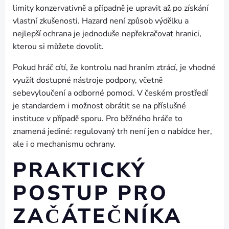
limity konzervativně a případně je upravit až po získání
vlastní zkušenosti. Hazard není způsob výdělku a
nejlepší ochrana je jednoduše nepřekračovat hranici,
kterou si můžete dovolit.
Pokud hráč cítí, že kontrolu nad hraním ztrácí, je vhodné
využít dostupné nástroje podpory, včetně
sebevyloučení a odborné pomoci. V českém prostředí
je standardem i možnost obrátit se na příslušné
instituce v případě sporu. Pro běžného hráče to
znamená jediné: regulovaný trh není jen o nabídce her,
ale i o mechanismu ochrany.
PRAKTICKÝ
POSTUP PRO
ZAČÁTEČNÍKA