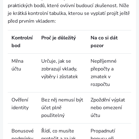
praktických bodů, které ovlivní budoucí zkušenost. Níže
je krátká kontrolní tabulka, kterou se vyplatí projít ještě
před prvním vkladem:
Kontrolní
Proč je důležitý
Na co si dát
bod
pozor
Měna
Určuje, jak se
Nepříjemné
účtu
zobrazují vklady,
přepočty a
výběry i zůstatek
zmatek v
rozpočtu
Ověření
Bez něj nemusí být
Zpoždění výplat
identity
účet plně
nebo omezení
použitelný
účtu
Bonusové
Řídí, co musíte
Propadnutí
podmínky
protočit a za jak
bonusu při