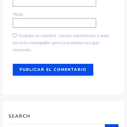
Web
Guarda mi nombre, correo electrónico y web
en este navegador para la próxima vez que
comente.
SEARCH