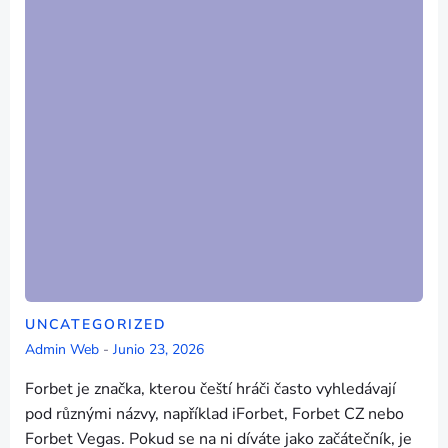
UNCATEGORIZED
Admin Web
-
Junio 23, 2026
Forbet je značka, kterou čeští hráči často vyhledávají
pod různými názvy, například iForbet, Forbet CZ nebo
Forbet Vegas. Pokud se na ni díváte jako začátečník, je