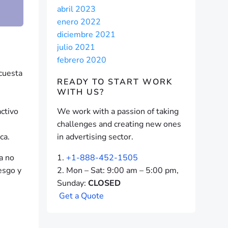
abril 2023
enero 2022
diciembre 2021
julio 2021
febrero 2020
 cuesta
READY TO START
WORK
WITH US?
activo
We work with a passion of taking
challenges and creating new ones
ca.
in advertising sector.
ea no
+1-888-452-1505
esgo y
Mon – Sat: 9:00 am – 5:00 pm,
Sunday:
CLOSED
G
e
t
a
Q
u
o
t
e