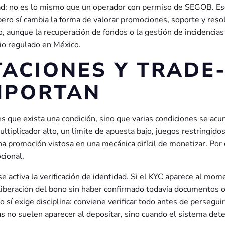
idad; no es lo mismo que un operador con permiso de SEGOB. E
pero sí cambia la forma de valorar promociones, soporte y reso
, aunque la recuperación de fondos o la gestión de incidencias
tio regulado en México.
TACIONES Y TRADE
IMPORTAN
 es que exista una condición, sino que varias condiciones se ac
iplicador alto, un límite de apuesta bajo, juegos restringidos
a promoción vistosa en una mecánica difícil de monetizar. Por 
cional.
activa la verificación de identidad. Si el KYC aparece al mom
 liberación del bono sin haber confirmado todavía documentos 
sí exige disciplina: conviene verificar todo antes de persegui
s no suelen aparecer al depositar, sino cuando el sistema det