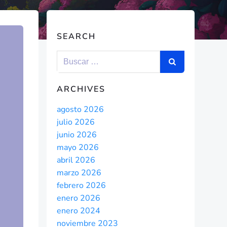
SEARCH
ARCHIVES
agosto 2026
julio 2026
junio 2026
mayo 2026
abril 2026
marzo 2026
febrero 2026
enero 2026
enero 2024
noviembre 2023