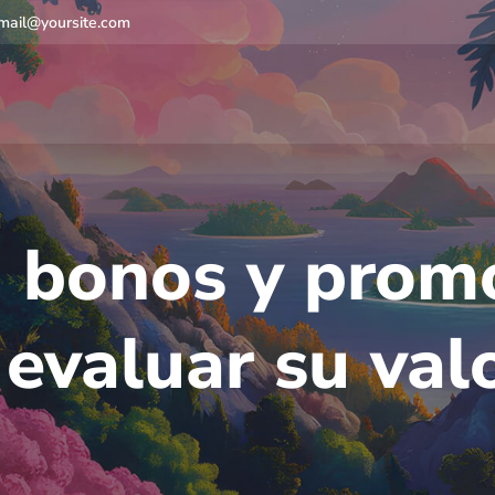
mail@yoursite.com
a bonos y prom
evaluar su valo