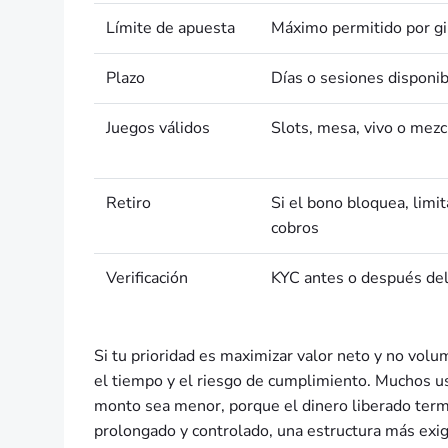
Límite de apuesta
Máximo permitido por gi
Plazo
Días o sesiones disponib
Juegos válidos
Slots, mesa, vivo o mezcl
Retiro
Si el bono bloquea, limit
cobros
Verificación
KYC antes o después del
Si tu prioridad es maximizar valor neto y no vol
el tiempo y el riesgo de cumplimiento. Muchos u
monto sea menor, porque el dinero liberado termin
prolongado y controlado, una estructura más exi