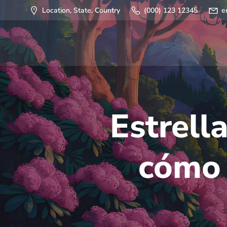
Saltar
Location, State, Country
(000) 123 12345
e
al
contenido
Estrell
cómo 