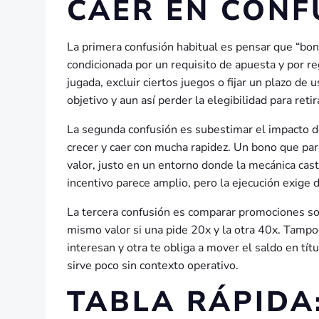
CAER EN CONF
La primera confusión habitual es pensar que “bono
condicionada por un requisito de apuesta y por r
jugada, excluir ciertos juegos o fijar un plazo de
objetivo y aun así perder la elegibilidad para ret
La segunda confusión es subestimar el impacto de 
crecer y caer con mucha rapidez. Un bono que pa
valor, justo en un entorno donde la mecánica casti
incentivo parece amplio, pero la ejecución exige d
La tercera confusión es comparar promociones s
mismo valor si una pide 20x y la otra 40x. Tampo
interesan y otra te obliga a mover el saldo en tí
sirve poco sin contexto operativo.
TABLA RÁPIDA