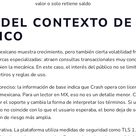
valor o solo retiene saldo
DEL CONTEXTO DE
ICO
mexicano muestra crecimiento, pero también cierta volatilidad f
cas especializadas: atraen consultas transaccionales muy con
ien la mecánica. En este caso, el interés del público no se limit
tiros y reglas de uso.
reciso: la información de base indica que Crash opera con lice
 mexicana. Para un lector en MX, eso no es un detalle menor. 
ar el soporte y cambia la forma de interpretar los términos. Si 
 no coincide con lo que el usuario esperaba, el bono deja de s
ón de riesgo más amplia.
erativa. La plataforma utiliza medidas de seguridad como TLS 1