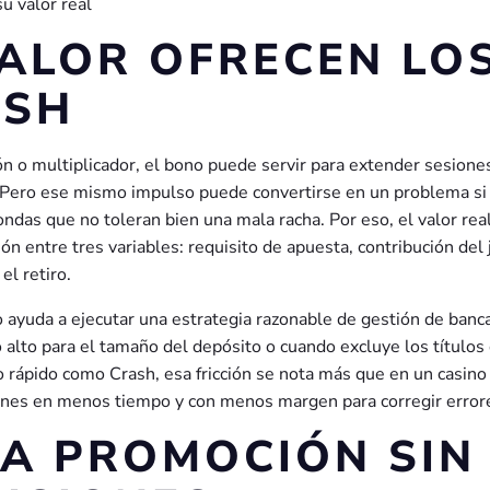
VALOR OFRECEN LO
ASH
n o multiplicador, el bono puede servir para extender sesione
al. Pero ese mismo impulso puede convertirse en un problema si
ondas que no toleran bien una mala racha. Por eso, el valor rea
ión entre tres variables: requisito de apuesta, contribución del
el retiro.
 ayuda a ejecutar una estrategia razonable de gestión de banca
alto para el tamaño del depósito o cuando excluye los títulos
o rápido como Crash, esa fricción se nota más que en un casino
siones en menos tiempo y con menos margen para corregir error
A PROMOCIÓN SIN