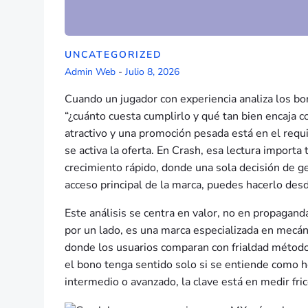
UNCATEGORIZED
Admin Web
-
Julio 8, 2026
Cuando un jugador con experiencia analiza los b
“¿cuánto cuesta cumplirlo y qué tan bien encaja co
atractivo y una promoción pesada está en el requ
se activa la oferta. En Crash, esa lectura import
crecimiento rápido, donde una sola decisión de ge
acceso principal de la marca, puedes hacerlo des
Este análisis se centra en valor, no en propagan
por un lado, es una marca especializada en mecán
donde los usuarios comparan con frialdad método
el bono tenga sentido solo si se entiende como h
intermedio o avanzado, la clave está en medir fric