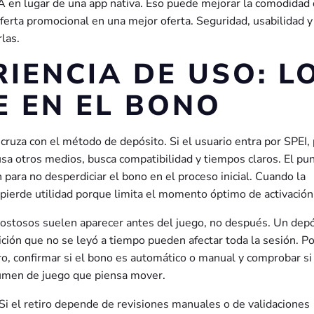
en lugar de una app nativa. Eso puede mejorar la comodidad
ferta promocional en una mejor oferta. Seguridad, usabilidad y
las.
IENCIA DE USO: L
E EN EL BONO
cruza con el método de depósito. Si el usuario entra por SPEI,
 usa otros medios, busca compatibilidad y tiempos claros. El pu
n para no desperdiciar el bono en el proceso inicial. Cuando la
 pierde utilidad porque limita el momento óptimo de activación
costosos suelen aparecer antes del juego, no después. Un dep
ción que no se leyó a tiempo pueden afectar toda la sesión. Po
ro, confirmar si el bono es automático o manual y comprobar si
umen de juego que piensa mover.
 Si el retiro depende de revisiones manuales o de validaciones