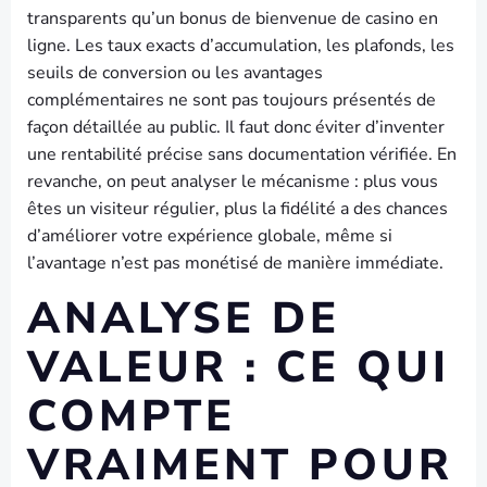
transparents qu’un bonus de bienvenue de casino en
ligne. Les taux exacts d’accumulation, les plafonds, les
seuils de conversion ou les avantages
complémentaires ne sont pas toujours présentés de
façon détaillée au public. Il faut donc éviter d’inventer
une rentabilité précise sans documentation vérifiée. En
revanche, on peut analyser le mécanisme : plus vous
êtes un visiteur régulier, plus la fidélité a des chances
d’améliorer votre expérience globale, même si
l’avantage n’est pas monétisé de manière immédiate.
ANALYSE DE
VALEUR : CE QUI
COMPTE
VRAIMENT POUR