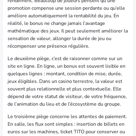
rendement. Beaucoup de joueurs pensent qu’une
promotion compense une session perdante ou qu’elle
améliore automatiquement la rentabilité du jeu. En
réalité, le bonus ne change jamais l’avantage
mathématique des jeux. Il peut seulement améliorer la
sensation de valeur, allonger la durée de jeu ou
récompenser une présence régulière.
Le deuxième piège, c’est de raisonner comme sur un
site en ligne. En ligne, un bonus est souvent lisible en
quelques lignes : montant, condition de mise, durée,
jeux éligibles. Dans un casino terrestre, la valeur est
souvent plus relationnelle et plus contextuelle. Elle
dépend de votre statut de visiteur, de votre fréquence,
de l’animation du lieu et de l’écosystème du groupe.
Le troisième piège concerne les attentes de paiement.
En salle, les flux sont simples : insertion de billets en
euros sur les machines, ticket TITO pour conserver ou