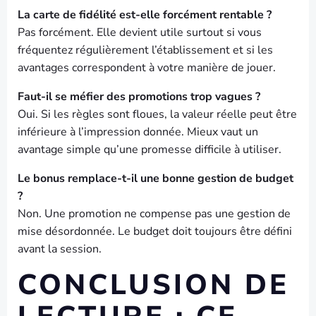
La carte de fidélité est-elle forcément rentable ?
Pas forcément. Elle devient utile surtout si vous
fréquentez régulièrement l’établissement et si les
avantages correspondent à votre manière de jouer.
Faut-il se méfier des promotions trop vagues ?
Oui. Si les règles sont floues, la valeur réelle peut être
inférieure à l’impression donnée. Mieux vaut un
avantage simple qu’une promesse difficile à utiliser.
Le bonus remplace-t-il une bonne gestion de budget
?
Non. Une promotion ne compense pas une gestion de
mise désordonnée. Le budget doit toujours être défini
avant la session.
CONCLUSION DE