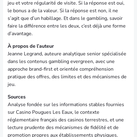
jeu et votre régularité de visite. Si la réponse est oui,
le bonus a de la valeur. Si la réponse est non, il ne
s’agit que d’un habillage. Et dans le gambling, savoir
faire la différence entre les deux, c’est déjà une forme
d’avantage.
À propos de l’auteur
Jeanne Legrand, auteure analytique senior spécialisée
dans les contenus gambling evergreen, avec une
approche brand-first et orientée compréhension
pratique des offres, des limites et des mécanismes de
jeu.
Sources
Analyse fondée sur les informations stables fournies
sur Casino Pougues Les Eaux, le contexte
réglementaire français des casinos terrestres, et une
lecture prudente des mécanismes de fidélité et de
promotion propres aux établissements physiques.