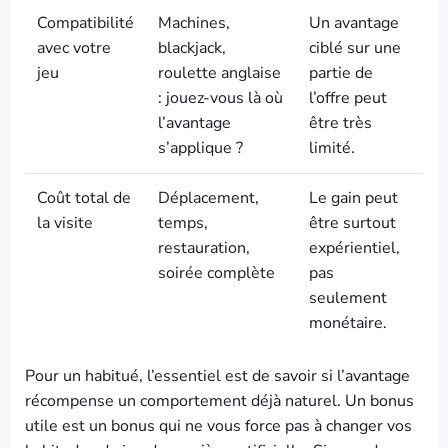
Compatibilité
Machines,
Un avantage
avec votre
blackjack,
ciblé sur une
jeu
roulette anglaise
partie de
: jouez-vous là où
l’offre peut
l’avantage
être très
s’applique ?
limité.
Coût total de
Déplacement,
Le gain peut
la visite
temps,
être surtout
restauration,
expérientiel,
soirée complète
pas
seulement
monétaire.
Pour un habitué, l’essentiel est de savoir si l’avantage
récompense un comportement déjà naturel. Un bonus
utile est un bonus qui ne vous force pas à changer vos