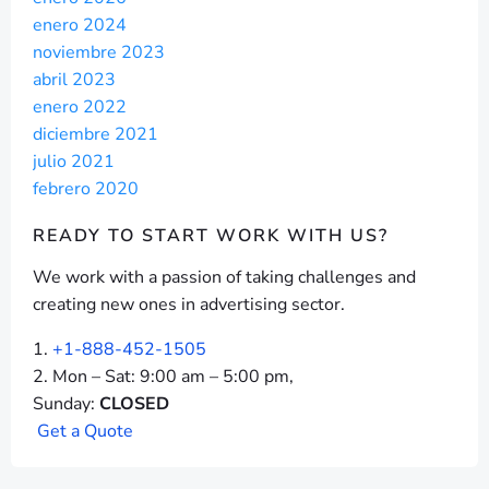
enero 2024
noviembre 2023
abril 2023
enero 2022
diciembre 2021
julio 2021
febrero 2020
READY TO START
WORK WITH US?
We work with a passion of taking challenges and
creating new ones in advertising sector.
+1-888-452-1505
Mon – Sat: 9:00 am – 5:00 pm,
Sunday:
CLOSED
G
e
t
a
Q
u
o
t
e