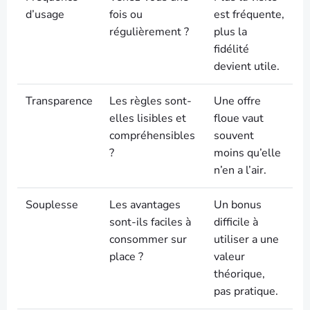
d’usage
fois ou
est fréquente,
régulièrement ?
plus la
fidélité
devient utile.
Transparence
Les règles sont-
Une offre
elles lisibles et
floue vaut
compréhensibles
souvent
?
moins qu’elle
n’en a l’air.
Souplesse
Les avantages
Un bonus
sont-ils faciles à
difficile à
consommer sur
utiliser a une
place ?
valeur
théorique,
pas pratique.