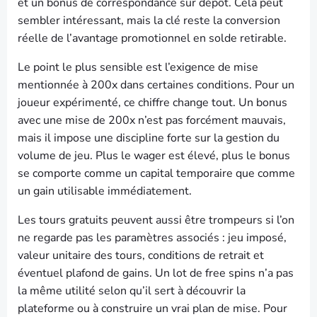
et un bonus de correspondance sur dépôt. Cela peut
sembler intéressant, mais la clé reste la conversion
réelle de l’avantage promotionnel en solde retirable.
Le point le plus sensible est l’exigence de mise
mentionnée à 200x dans certaines conditions. Pour un
joueur expérimenté, ce chiffre change tout. Un bonus
avec une mise de 200x n’est pas forcément mauvais,
mais il impose une discipline forte sur la gestion du
volume de jeu. Plus le wager est élevé, plus le bonus
se comporte comme un capital temporaire que comme
un gain utilisable immédiatement.
Les tours gratuits peuvent aussi être trompeurs si l’on
ne regarde pas les paramètres associés : jeu imposé,
valeur unitaire des tours, conditions de retrait et
éventuel plafond de gains. Un lot de free spins n’a pas
la même utilité selon qu’il sert à découvrir la
plateforme ou à construire un vrai plan de mise. Pour