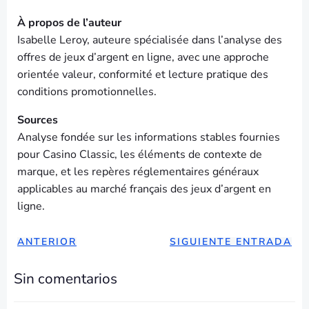
À propos de l’auteur
Isabelle Leroy, auteure spécialisée dans l’analyse des
offres de jeux d’argent en ligne, avec une approche
orientée valeur, conformité et lecture pratique des
conditions promotionnelles.
Sources
Analyse fondée sur les informations stables fournies
pour Casino Classic, les éléments de contexte de
marque, et les repères réglementaires généraux
applicables au marché français des jeux d’argent en
ligne.
NAVEGACIÓN
NAVEGAC
ANTERIOR
SIGUIENTE ENTRADA
DE
DE
Sin comentarios