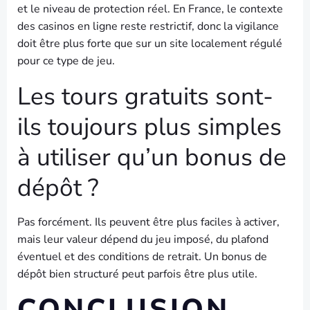
et le niveau de protection réel. En France, le contexte
des casinos en ligne reste restrictif, donc la vigilance
doit être plus forte que sur un site localement régulé
pour ce type de jeu.
Les tours gratuits sont-
ils toujours plus simples
à utiliser qu’un bonus de
dépôt ?
Pas forcément. Ils peuvent être plus faciles à activer,
mais leur valeur dépend du jeu imposé, du plafond
éventuel et des conditions de retrait. Un bonus de
dépôt bien structuré peut parfois être plus utile.
CONCLUSION