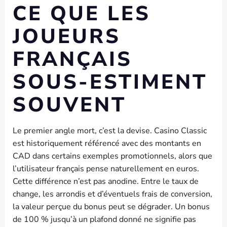
CE QUE LES
JOUEURS
FRANÇAIS
SOUS-ESTIMENT
SOUVENT
Le premier angle mort, c’est la devise. Casino Classic
est historiquement référencé avec des montants en
CAD dans certains exemples promotionnels, alors que
l’utilisateur français pense naturellement en euros.
Cette différence n’est pas anodine. Entre le taux de
change, les arrondis et d’éventuels frais de conversion,
la valeur perçue du bonus peut se dégrader. Un bonus
de 100 % jusqu’à un plafond donné ne signifie pas