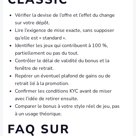
Vérifier la devise de l’offre et l’effet du change
sur votre dépôt.
Lire l’exigence de mise exacte, sans supposer
qu’elle est « standard ».
Identifier les jeux qui contribuent à 100 %,
partiellement ou pas du tout.
Contrôler le délai de validité du bonus et la
fenêtre de retrait.
Repérer un éventuel plafond de gains ou de
retrait lié à la promotion.
Confirmer les conditions KYC avant de miser
avec l’idée de retirer ensuite.
Comparer le bonus à votre style réel de jeu, pas
à un usage théorique.
FAQ SUR