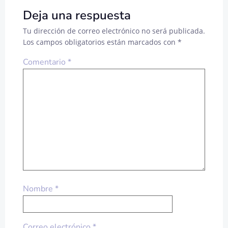
ENTRADAS
ENTRADA
Deja una respuesta
Tu dirección de correo electrónico no será publicada.
Los campos obligatorios están marcados con
*
Comentario
*
Nombre
*
Correo electrónico
*