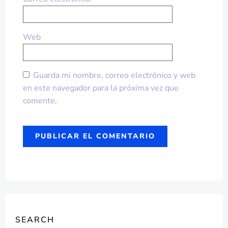
Web
Guarda mi nombre, correo electrónico y web
en este navegador para la próxima vez que
comente.
SEARCH