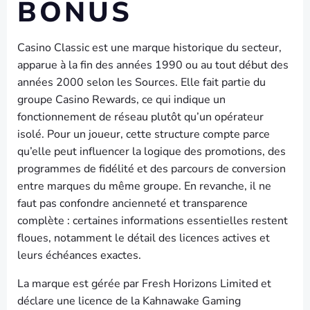
BONUS
Casino Classic est une marque historique du secteur,
apparue à la fin des années 1990 ou au tout début des
années 2000 selon les Sources. Elle fait partie du
groupe Casino Rewards, ce qui indique un
fonctionnement de réseau plutôt qu’un opérateur
isolé. Pour un joueur, cette structure compte parce
qu’elle peut influencer la logique des promotions, des
programmes de fidélité et des parcours de conversion
entre marques du même groupe. En revanche, il ne
faut pas confondre ancienneté et transparence
complète : certaines informations essentielles restent
floues, notamment le détail des licences actives et
leurs échéances exactes.
La marque est gérée par Fresh Horizons Limited et
déclare une licence de la Kahnawake Gaming