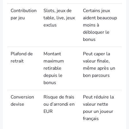
Contribution
Slots, jeux de
Certains jeux
par jeu
table, live, jeux
aident beaucoup
exclus
moins à
débloquer le
bonus
Plafond de
Montant
Peut caper la
retrait
maximum
valeur finale,
retirable
même après un
depuis le
bon parcours
bonus
Conversion
Risque de frais
Peut réduire la
devise
ou d’arrondi en
valeur nette
EUR
pour un joueur
français