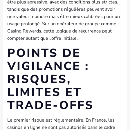
être plus agressive, avec des conditions plus strictes,
tandis que des promotions régulières peuvent avoir
une valeur moindre mais être mieux calibrées pour un
usage prolongé. Sur un opérateur de groupe comme
Casino Rewards, cette logique de récurrence peut
compter autant que l’offre initiale.
POINTS DE
VIGILANCE :
RISQUES,
LIMITES ET
TRADE-OFFS
Le premier risque est réglementaire. En France, les
casinos en ligne ne sont pas autorisés dans le cadre