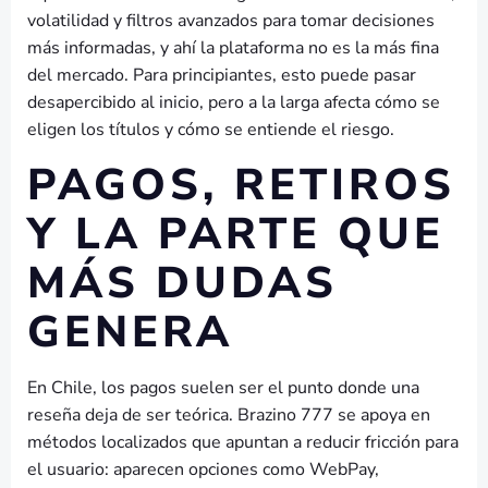
volatilidad y filtros avanzados para tomar decisiones
más informadas, y ahí la plataforma no es la más fina
del mercado. Para principiantes, esto puede pasar
desapercibido al inicio, pero a la larga afecta cómo se
eligen los títulos y cómo se entiende el riesgo.
PAGOS, RETIROS
Y LA PARTE QUE
MÁS DUDAS
GENERA
En Chile, los pagos suelen ser el punto donde una
reseña deja de ser teórica. Brazino 777 se apoya en
métodos localizados que apuntan a reducir fricción para
el usuario: aparecen opciones como WebPay,