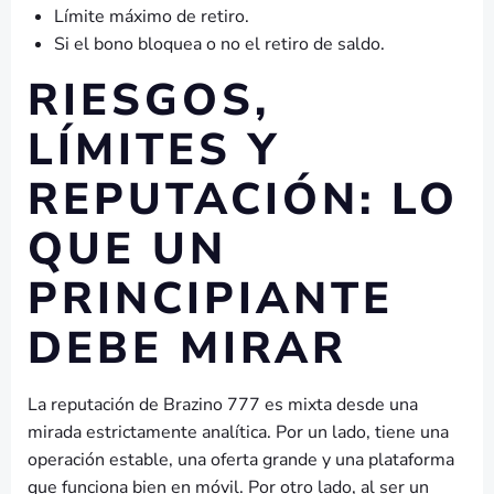
Límite máximo de retiro.
Si el bono bloquea o no el retiro de saldo.
RIESGOS,
LÍMITES Y
REPUTACIÓN: LO
QUE UN
PRINCIPIANTE
DEBE MIRAR
La reputación de Brazino 777 es mixta desde una
mirada estrictamente analítica. Por un lado, tiene una
operación estable, una oferta grande y una plataforma
que funciona bien en móvil. Por otro lado, al ser un