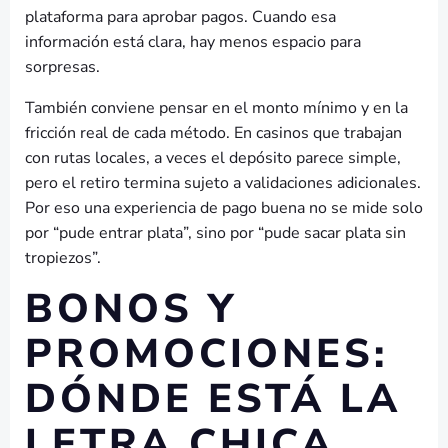
plataforma para aprobar pagos. Cuando esa
información está clara, hay menos espacio para
sorpresas.
También conviene pensar en el monto mínimo y en la
fricción real de cada método. En casinos que trabajan
con rutas locales, a veces el depósito parece simple,
pero el retiro termina sujeto a validaciones adicionales.
Por eso una experiencia de pago buena no se mide solo
por “pude entrar plata”, sino por “pude sacar plata sin
tropiezos”.
BONOS Y
PROMOCIONES:
DÓNDE ESTÁ LA
LETRA CHICA