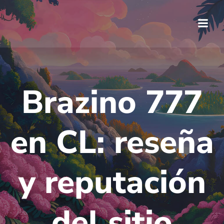
Saltar
al
contenido
Brazino 777
en CL: reseña
y reputación
del sitio