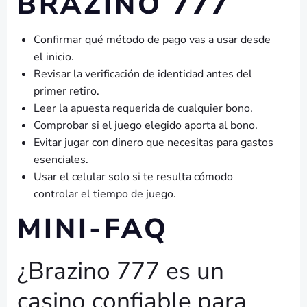
BRAZINO 777
Confirmar qué método de pago vas a usar desde
el inicio.
Revisar la verificación de identidad antes del
primer retiro.
Leer la apuesta requerida de cualquier bono.
Comprobar si el juego elegido aporta al bono.
Evitar jugar con dinero que necesitas para gastos
esenciales.
Usar el celular solo si te resulta cómodo
controlar el tiempo de juego.
MINI-FAQ
¿Brazino 777 es un
casino confiable para