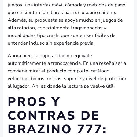
juegos, una interfaz móvil cómoda y métodos de pago
que se sienten familiares para un usuario chileno.
Además, su propuesta se apoya mucho en juegos de
alta rotación, especialmente tragamonedas y
modalidades tipo crash, que suelen ser fáciles de
entender incluso sin experiencia previa.
Ahora bien, la popularidad no equivale
automáticamente a transparencia. En una reseña seria
conviene mirar el producto completo: catálogo,
velocidad, bonos, retiros, soporte y nivel de protección
al jugador. Ahí es donde la lectura se vuelve útil.
PROS Y
CONTRAS DE
BRAZINO 777: