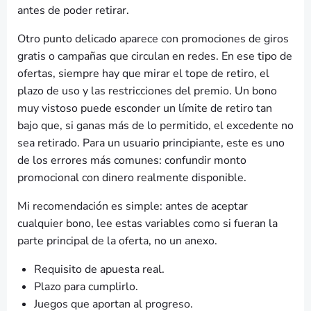
antes de poder retirar.
Otro punto delicado aparece con promociones de giros
gratis o campañas que circulan en redes. En ese tipo de
ofertas, siempre hay que mirar el tope de retiro, el
plazo de uso y las restricciones del premio. Un bono
muy vistoso puede esconder un límite de retiro tan
bajo que, si ganas más de lo permitido, el excedente no
sea retirado. Para un usuario principiante, este es uno
de los errores más comunes: confundir monto
promocional con dinero realmente disponible.
Mi recomendación es simple: antes de aceptar
cualquier bono, lee estas variables como si fueran la
parte principal de la oferta, no un anexo.
Requisito de apuesta real.
Plazo para cumplirlo.
Juegos que aportan al progreso.