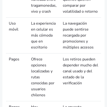
tragamonedas,
comparar por
vivo y crash
volatilidad o retorno
Uso
La experiencia
La navegación
móvil
en celular es
puede sentirse
más cómoda
recargada por
que en
promociones y
escritorio
múltiples accesos
Pagos
Ofrece
Los retiros pueden
opciones
depender mucho del
localizadas y
canal usado y del
rutas
estado de la
conocidas por
verificación
usuarios
chilenos
Bonos
Hay
La apuesta