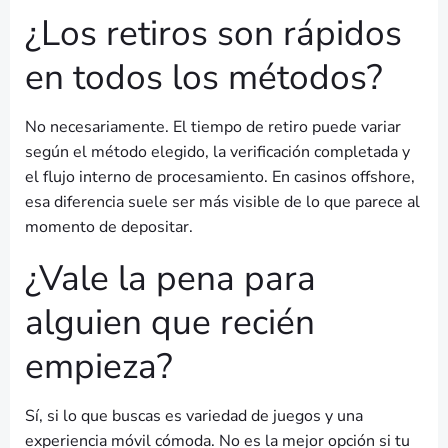
¿Los retiros son rápidos
en todos los métodos?
No necesariamente. El tiempo de retiro puede variar
según el método elegido, la verificación completada y
el flujo interno de procesamiento. En casinos offshore,
esa diferencia suele ser más visible de lo que parece al
momento de depositar.
¿Vale la pena para
alguien que recién
empieza?
Sí, si lo que buscas es variedad de juegos y una
experiencia móvil cómoda. No es la mejor opción si tu