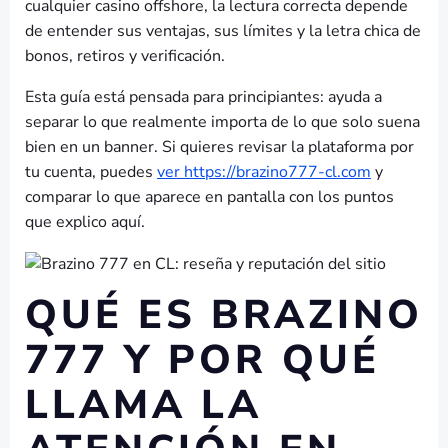
cualquier casino offshore, la lectura correcta depende
de entender sus ventajas, sus límites y la letra chica de
bonos, retiros y verificación.
Esta guía está pensada para principiantes: ayuda a
separar lo que realmente importa de lo que solo suena
bien en un banner. Si quieres revisar la plataforma por
tu cuenta, puedes
ver https://brazino777-cl.com
y
comparar lo que aparece en pantalla con los puntos
que explico aquí.
QUÉ ES BRAZINO
777 Y POR QUÉ
LLAMA LA