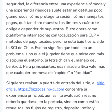
seguridad, la diferencia entre una experiencia cómoda y
una experiencia riesgosa suele estar en detalles poco
glamorosos: cómo protege la sesión, cómo maneja los
pagos, qué tan claro muestra los límites y cuánto te
obliga a depender de supuestos. Bizzo opera como
plataforma internacional con localización para CLP y
métodos de pago locales, pero no está bajo licencia de
la SCJ de Chile. Eso no significa que todo sea un
problema, sino que el jugador tiene que mirar con más
disciplina el entorno, la letra chica y el manejo del
bankroll. Para principiantes, esa mirada crítica vale más
que cualquier promesa de “rapidez” o “facilidad”.
Si quieres revisar la puerta de entrada del sitio, el
sitio
oficial https://bizzocasino-cl.com
concentra la
experiencia principal; aun así, la evaluación real no
debería quedarse en la portada, sino en cómo están
resueltos los flujos de registro, depósito, retiro y