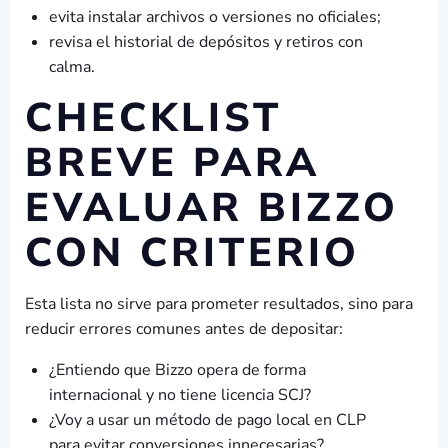
evita instalar archivos o versiones no oficiales;
revisa el historial de depósitos y retiros con
calma.
CHECKLIST
BREVE PARA
EVALUAR BIZZO
CON CRITERIO
Esta lista no sirve para prometer resultados, sino para
reducir errores comunes antes de depositar:
¿Entiendo que Bizzo opera de forma
internacional y no tiene licencia SCJ?
¿Voy a usar un método de pago local en CLP
para evitar conversiones innecesarias?