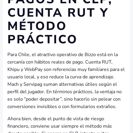
CUENTA RUT Y
MÉTODO
PRÁCTICO
Para Chile, el atractivo operativo de Bizzo está en la
cercanía con hábitos reales de pago. Cuenta RUT,
Khipu y WebPay son referencias muy familiares para el
usuario local, y eso reduce la curva de aprendizaje.
Mach y Servipag suman alternativas útiles según el
perfil del jugador. En términos prácticos, la ventaja no
es solo “poder depositar”, sino hacerlo sin pelear con
conversiones invisibles o con formularios extraños.
Ahora bien, desde el punto de vista de riesgo
financiero, conviene usar siempre el método más