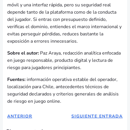
móvil y una interfaz rápida, pero su seguridad real
depende tanto de la plataforma como de la conducta
del jugador. Si entras con presupuesto definido,
verificas el dominio, entiendes el marco internacional y
evitas perseguir pérdidas, reduces bastante la
exposición a errores innecesarios.
Sobre el autor:
Paz Araya, redacción analítica enfocada
en juego responsable, producto digital y lectura de
riesgo para jugadores principiantes.
Fuentes:
información operativa estable del operador,
localización para Chile, antecedentes técnicos de
seguridad declarados y criterios generales de análisis
de riesgo en juego online.
NAVEGACIÓN
NAVEGAC
ANTERIOR
SIGUIENTE ENTRADA