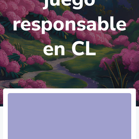
responsable
en CL