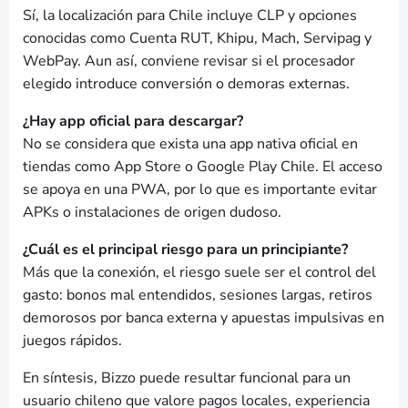
Sí, la localización para Chile incluye CLP y opciones
conocidas como Cuenta RUT, Khipu, Mach, Servipag y
WebPay. Aun así, conviene revisar si el procesador
elegido introduce conversión o demoras externas.
¿Hay app oficial para descargar?
No se considera que exista una app nativa oficial en
tiendas como App Store o Google Play Chile. El acceso
se apoya en una PWA, por lo que es importante evitar
APKs o instalaciones de origen dudoso.
¿Cuál es el principal riesgo para un principiante?
Más que la conexión, el riesgo suele ser el control del
gasto: bonos mal entendidos, sesiones largas, retiros
demorosos por banca externa y apuestas impulsivas en
juegos rápidos.
En síntesis, Bizzo puede resultar funcional para un
usuario chileno que valore pagos locales, experiencia