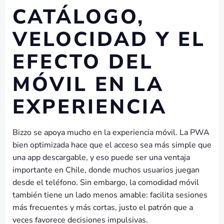
CATÁLOGO,
VELOCIDAD Y EL
EFECTO DEL
MÓVIL EN LA
EXPERIENCIA
Bizzo se apoya mucho en la experiencia móvil. La PWA
bien optimizada hace que el acceso sea más simple que
una app descargable, y eso puede ser una ventaja
importante en Chile, donde muchos usuarios juegan
desde el teléfono. Sin embargo, la comodidad móvil
también tiene un lado menos amable: facilita sesiones
más frecuentes y más cortas, justo el patrón que a
veces favorece decisiones impulsivas.