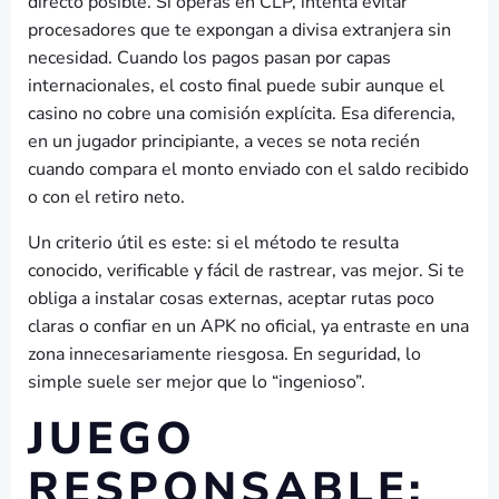
directo posible. Si operas en CLP, intenta evitar
procesadores que te expongan a divisa extranjera sin
necesidad. Cuando los pagos pasan por capas
internacionales, el costo final puede subir aunque el
casino no cobre una comisión explícita. Esa diferencia,
en un jugador principiante, a veces se nota recién
cuando compara el monto enviado con el saldo recibido
o con el retiro neto.
Un criterio útil es este: si el método te resulta
conocido, verificable y fácil de rastrear, vas mejor. Si te
obliga a instalar cosas externas, aceptar rutas poco
claras o confiar en un APK no oficial, ya entraste en una
zona innecesariamente riesgosa. En seguridad, lo
simple suele ser mejor que lo “ingenioso”.
JUEGO
RESPONSABLE: