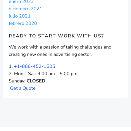
enero 2022
diciembre 2021
julio 2021
febrero 2020
READY TO START
WORK WITH US?
We work with a passion of taking challenges and
creating new ones in advertising sector.
+1-888-452-1505
Mon – Sat: 9:00 am – 5:00 pm,
Sunday:
CLOSED
G
e
t
a
Q
u
o
t
e