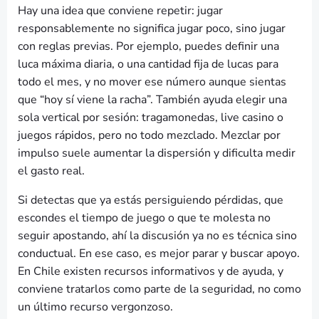
Hay una idea que conviene repetir: jugar
responsablemente no significa jugar poco, sino jugar
con reglas previas. Por ejemplo, puedes definir una
luca máxima diaria, o una cantidad fija de lucas para
todo el mes, y no mover ese número aunque sientas
que “hoy sí viene la racha”. También ayuda elegir una
sola vertical por sesión: tragamonedas, live casino o
juegos rápidos, pero no todo mezclado. Mezclar por
impulso suele aumentar la dispersión y dificulta medir
el gasto real.
Si detectas que ya estás persiguiendo pérdidas, que
escondes el tiempo de juego o que te molesta no
seguir apostando, ahí la discusión ya no es técnica sino
conductual. En ese caso, es mejor parar y buscar apoyo.
En Chile existen recursos informativos y de ayuda, y
conviene tratarlos como parte de la seguridad, no como
un último recurso vergonzoso.