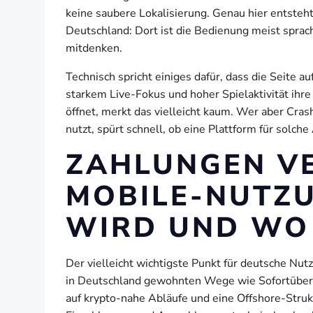
keine saubere Lokalisierung. Genau hier entsteh
Deutschland: Dort ist die Bedienung meist sprach
mitdenken.
Technisch spricht einiges dafür, dass die Seite au
starkem Live-Fokus und hoher Spielaktivität ihre
öffnet, merkt das vielleicht kaum. Wer aber Cr
nutzt, spürt schnell, ob eine Plattform für solche
ZAHLUNGEN V
MOBILE-NUTZ
WIRD UND WO
Der vielleicht wichtigste Punkt für deutsche Nutze
in Deutschland gewohnten Wege wie Sofortüberwe
auf krypto-nahe Abläufe und eine Offshore-Strukt