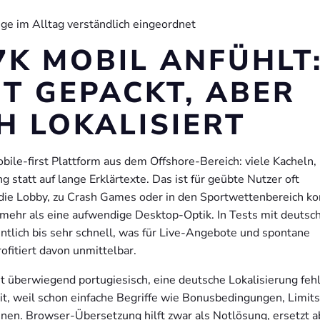
7K MOBIL ANFÜHLT
HT GEPACKT, ABER
H LOKALISIERT
bile-first Plattform aus dem Offshore-Bereich: viele Kacheln,
ng statt auf lange Erklärtexte. Das ist für geübte Nutzer oft
die Lobby, zu Crash Games oder in den Sportwettenbereich k
 mehr als eine aufwendige Desktop-Optik. In Tests mit deutsc
entlich bis sehr schnell, was für Live-Angebote und spontane
ofitiert davon unmittelbar.
ist überwiegend portugiesisch, eine deutsche Lokalisierung fehl
it, weil schon einfache Begriffe wie Bonusbedingungen, Limit
nen. Browser-Übersetzung hilft zwar als Notlösung, ersetzt a