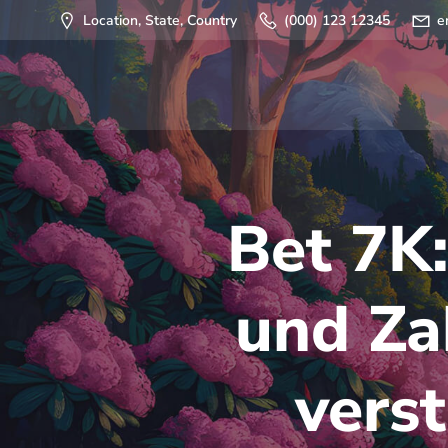
Saltar
Location, State, Country
(000) 123 12345
e
al
contenido
Bet 7K:
und Za
vers