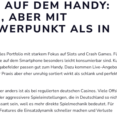
 AUF DEM HANDY:
, ABER MIT
WERPUNKT ALS IN
nelles Portfolio mit starkem Fokus auf Slots und Crash Games. F
ate auf dem Smartphone besonders leicht konsumierbar sind. K
ngabefelder passen gut zum Handy. Dazu kommen Live-Angebo
Praxis aber eher unruhig sortiert wirkt als schlank und perfek
ier anders ist als bei regulierten deutschen Casinos. Viele Off
r aggressivere Spieleinstellungen, die in Deutschland so nic
essant sein, weil es mehr direkte Spielmechanik bedeutet. Für
e Features die Einsatzdynamik schneller machen und Verluste