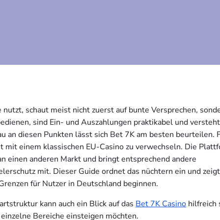
utzt, schaut meist nicht zuerst auf bunte Versprechen, sonde
l bedienen, sind Ein- und Auszahlungen praktikabel und versteh
u an diesen Punkten lässt sich Bet 7K am besten beurteilen. 
cht mit einem klassischen EU-Casino zu verwechseln. Die Platt
lar an einen anderen Markt und bringt entsprechend andere
lerschutz mit. Dieser Guide ordnet das nüchtern ein und zeig
 Grenzen für Nutzer in Deutschland beginnen.
artstruktur kann auch ein Blick auf das
Bet 7K Casino
hilfreich 
n einzelne Bereiche einsteigen möchten.