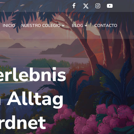
INICIO
NUESTRO COLEGIO
BLOG
CONTACTO
erlebnis
 Alltag
rdnet