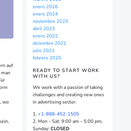
enero 2026
enero 2024
noviembre 2023
abril 2023
enero 2022
diciembre 2021
julio 2021
febrero 2020
rn auf
READY TO START
WORK
t man
WITH US?
Für
form
We work with a passion of taking
challenges and creating new ones
t, wo
in advertising sector.
+1-888-452-1505
sein,
Mon – Sat: 9:00 am – 5:00 pm,
Sunday:
CLOSED