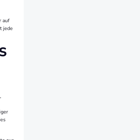
r auf
t jede
S
,
iger
des