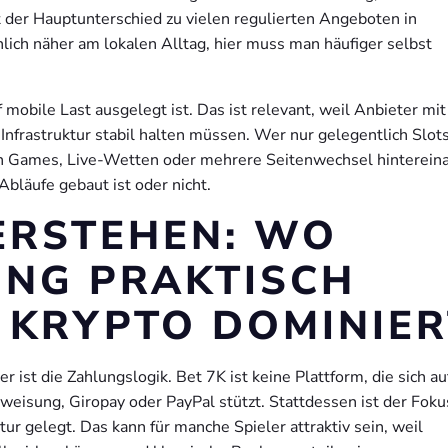
t der Hauptunterschied zu vielen regulierten Angeboten in
lich näher am lokalen Alltag, hier muss man häufiger selbst
f mobile Last ausgelegt ist. Das ist relevant, weil Anbieter mit
 Infrastruktur stabil halten müssen. Wer nur gelegentlich Slot
ash Games, Live-Wetten oder mehrere Seitenwechsel hinterein
 Abläufe gebaut ist oder nicht.
ERSTEHEN: WO
UNG PRAKTISCH
 KRYPTO DOMINIER
r ist die Zahlungslogik. Bet 7K ist keine Plattform, die sich au
isung, Giropay oder PayPal stützt. Stattdessen ist der Foku
ur gelegt. Das kann für manche Spieler attraktiv sein, weil