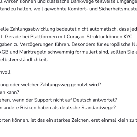
ll wirken können und klassische Bankwege teilweise umgang
stand zu halten, weil gewohnte Komfort- und Sicherheitsmust
hnelle Zahlungsabwicklung bedeutet nicht automatisch, dass je
t. Gerade bei Plattformen mit Curaçao-Struktur können KYC-
gaben zu Verzögerungen führen. Besonders für europäische N
 AGB und Marktregeln schwammig formuliert sind, sollten Sie 
elbstverständlichkeit.
nvoll:
rung oder welcher Zahlungsweg genutzt wird?
den kann?
ehen, wenn der Support nicht auf Deutsch antwortet?
en andere Risiken haben als deutsche Standardwege?
ten können, ist das ein starkes Zeichen, erst einmal klein zu 