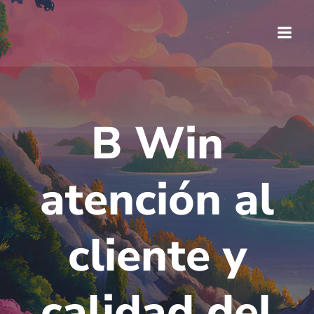
Saltar
al
contenido
B Win
atención al
cliente y
calidad del