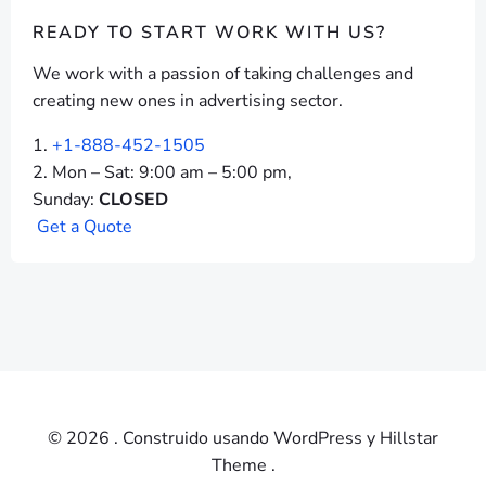
READY TO START
WORK WITH US?
We work with a passion of taking challenges and
creating new ones in advertising sector.
+1-888-452-1505
Mon – Sat: 9:00 am – 5:00 pm,
Sunday:
CLOSED
G
e
t
a
Q
u
o
t
e
© 2026 . Construido usando WordPress y Hillstar
Theme .