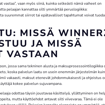
hat vastaa”, vaan myös siinä, kuinka selkeästi nämä vaiheet on
ta pelaajan kannattaa silti ymmärtää peruslogiikka:
a suuremmat siirrot tai epätavalliset tapahtumat voivat tuoda
TU: MISSÄ WINNER
STUU JA MISSÄ
T VASTAAN
n, jossa sama tekninen alusta ja maksuprosessointilogiikka 
tieto, koska palvelun laatu on usein enemmän järjestelmän kuin
imii vakaasti, maksut etenevät johdonmukaisesti ja ohjeistus o
käyttäjä kokee palvelun sujuvampana.
pelaaja odottaa täysin joustavaa käsittelyä, yllättyminen on he
opeita, mutta käyttöehdot antavat silti viivevaraa. Tämä ei ole
rkastuksen välillä. Pelaajan kannalta olennaista on ymmärtää, et