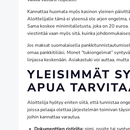
Kannattaa huomata myös kasinon yleinen päivittä
Aloittelijalle tämä ei yleensä ole arjen ongelma, 
Sama koskee minimitalletusta, joka on 20 euroa. 
viestintää vaan myös sitä, kuinka johdonmukaises
Jos maksat suomalaisella pankkitunnistautumisella
omaa pankkitiliäsi. Monet “tukiongelmat” syntyvät i
linjassa keskenään. Asiakastuki voi auttaa, mutta s
YLEISIMMÄT SY
APUA TARVIT
Aloittelija hyötyy eniten siitä, että tunnistaa on
joissa pelaaja olettaa järjestelmän toimivan täysin
joihin kannattaa varautua.
Dokumenttien ristiriita:
nimi, osoite tai syntym