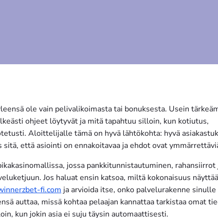
 yleensä ole vain pelivalikoimasta tai bonuksesta. Usein tärke
eästi ohjeet löytyvät ja mitä tapahtuu silloin, kun kotiutus,
tusti. Aloittelijalle tämä on hyvä lähtökohta: hyvä asiakastuk
 sitä, että asiointi on ennakoitavaa ja ehdot ovat ymmärrettävi
ikakasinomallissa, jossa pankkitunnistautuminen, rahansiirrot 
veluketjuun. Jos haluat ensin katsoa, miltä kokonaisuus näyttä
/winnerzbet-fi.com
ja arvioida itse, onko palvelurakenne sinulle
ensä auttaa, missä kohtaa pelaajan kannattaa tarkistaa omat tie
oin, kun jokin asia ei suju täysin automaattisesti.