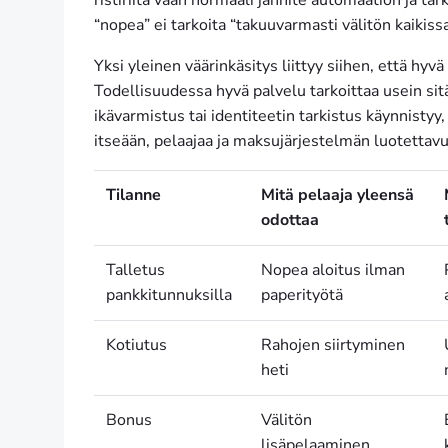
“nopea” ei tarkoita “takuuvarmasti välitön kaikissa
Yksi yleinen väärinkäsitys liittyy siihen, että hyv
Todellisuudessa hyvä palvelu tarkoittaa usein sitä
ikävarmistus tai identiteetin tarkistus käynnistyy
itseään, pelaajaa ja maksujärjestelmän luotettavu
Tilanne
Mitä pelaaja yleensä
odottaa
Talletus
Nopea aloitus ilman
pankkitunnuksilla
paperityötä
Kotiutus
Rahojen siirtyminen
heti
Bonus
Välitön
lisäpelaaminen