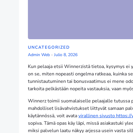
UNCATEGORIZED
Admin Web
-
Julio 8, 2026
Kun pelaaja etsii Winnerzistä tietoa, kysymys ei
on se, miten nopeasti ongelma ratkeaa, kuinka selk
tunnistautuminen tai bonusvaatimus ei mene odote
tarkoita pelkästään nopeita vastauksia, vaan myös
Winnerz toimii suomalaiselle pelaajalle tutussa p
mahdolliset lisävahvistukset liittyvät samaan pal
käytännössä, voit avata
virallinen sivusto https:/
sopiva. Tämä opas käy läpi, missä asiakastuki yle
miksi palvelun laatu näkyy arjessa usein vasta sill