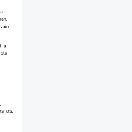
a.
aan.
 vain
 ja
 ole
,
teista,