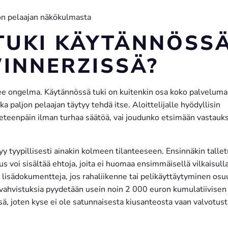
TUKI KÄYTÄNNÖSS
INNERZISSÄ?
lee ongelma. Käytännössä tuki on kuitenkin osa koko palvelumal
a paljon pelaajan täytyy tehdä itse. Aloittelijalle hyödyllisin
eteenpäin ilman turhaa säätöä, vai joudunko etsimään vastauk
yy tyypillisesti ainakin kolmeen tilanteeseen. Ensinnäkin tallet
s voi sisältää ehtoja, joita ei huomaa ensimmäisellä vilkaisulla
lisädokumentteja, jos rahaliikenne tai pelikäyttäytyminen osu
sävahvistuksia pyydetään usein noin 2 000 euron kumulatiivisen
ä, joten kyse ei ole satunnaisesta kiusanteosta vaan valvotust