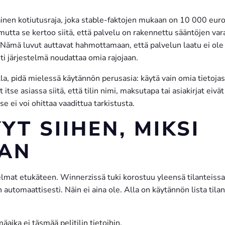
inen kotiutusraja, joka stable-faktojen mukaan on 10 000 euro
mutta se kertoo siitä, että palvelu on rakennettu sääntöjen var
Nämä luvut auttavat hahmottamaan, että palvelun laatu ei ole
ti järjestelmä noudattaa omia rajojaan.
, pidä mielessä käytännön perusasia: käytä vain omia tietojasi
tse asiassa siitä, että tilin nimi, maksutapa tai asiakirjat eivät
e ei voi ohittaa vaadittua tarkistusta.
YT SIIHEN, MIKSI
AAN
gelmat etukäteen. Winnerzissä tuki korostuu yleensä tilanteissa
 automaattisesti. Näin ei aina ole. Alla on käytännön lista tilan
äaika ei täsmää pelitilin tietoihin.