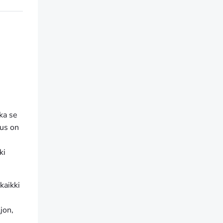
ka se
eus on
ki
kaikki
jon,