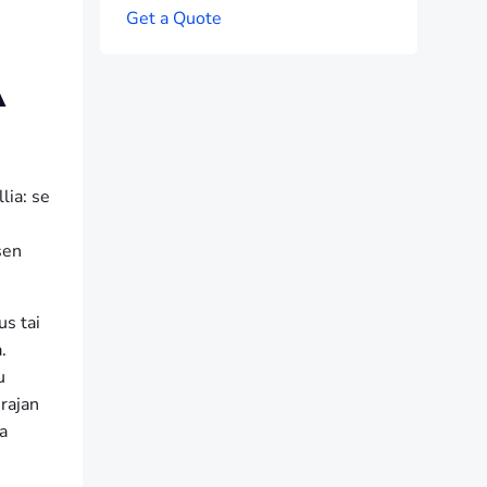
G
e
t
a
Q
u
o
t
e
Ä
lia: se
sen
us tai
.
u
 rajan
a