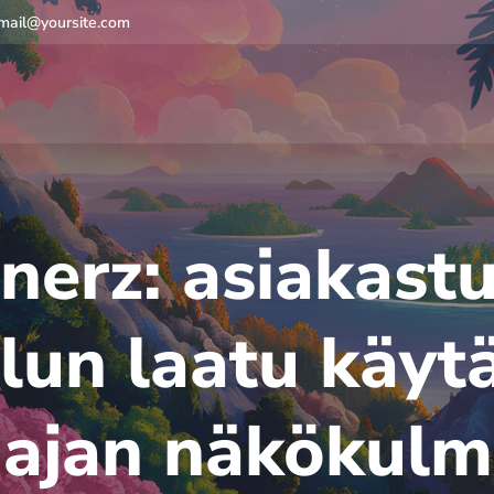
mail@yoursite.com
erz: asiakastu
lun laatu käy
aajan näkökulm