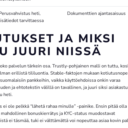
Perusvahvistus heti,
Dokumenttien ajantasaisuus
lisätiedot tarvittaessa
TUKSET JA MIKSI
U JUURI NIISSÄ
koko palvelun tärkein osa. Trustly-pohjainen malli on tuttu, kos
ilman erillistä tililuontia. Stable-faktojen mukaan kotiutusnop
suomalaisiin pankkeihin, vaikka käyttöehdoissa onkin varaa
 ja ehtotekstin välillä on tavallinen, ja juuri siksi asiakastu
u heti.
 ei ole pelkkä “lähetä rahaa minulle” -painike. Ensin pitää olla 
n, mahdollinen bonuskierrätys ja KYC-status muodostavat
istä ei täsmää, tuki ei välttämättä voi nopeuttaa asiaa kovin pal