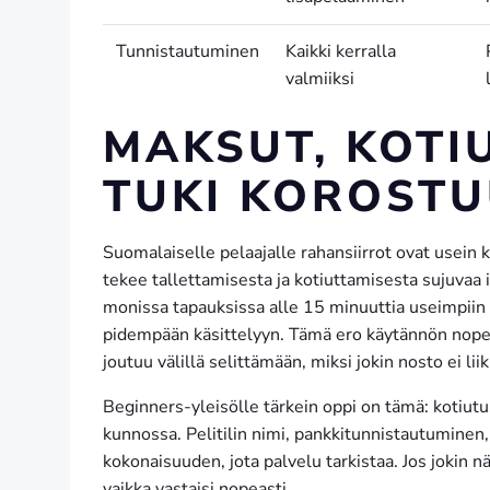
Tunnistautuminen
Kaikki kerralla
valmiiksi
MAKSUT, KOTIU
TUKI KOROSTU
Suomalaiselle pelaajalle rahansiirrot ovat usein 
tekee tallettamisesta ja kotiuttamisesta sujuvaa 
monissa tapauksissa alle 15 minuuttia useimpiin 
pidempään käsittelyyn. Tämä ero käytännön nopeuden
joutuu välillä selittämään, miksi jokin nosto ei liik
Beginners-yleisölle tärkein oppi on tämä: kotiutus
kunnossa. Pelitilin nimi, pankkitunnistautumine
kokonaisuuden, jota palvelu tarkistaa. Jos jokin nä
vaikka vastaisi nopeasti.