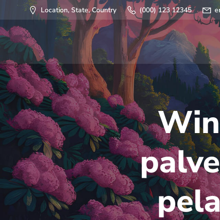
Saltar
Location, State, Country
(000) 123 12345
e
al
contenido
Winn
palve
pel