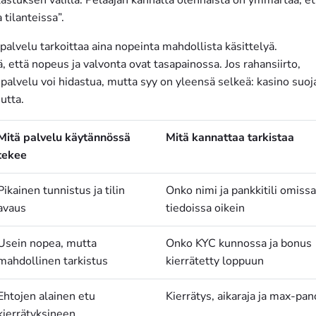
 tilanteissa”.
ä palvelu tarkoittaa aina nopeinta mahdollista käsittelyä.
, että nopeus ja valvonta ovat tasapainossa. Jos rahansiirto,
, palvelu voi hidastua, mutta syy on yleensä selkeä: kasino suoj
utta.
Mitä palvelu käytännössä
Mitä kannattaa tarkistaa
tekee
Pikainen tunnistus ja tilin
Onko nimi ja pankkitili omissa
avaus
tiedoissa oikein
Usein nopea, mutta
Onko KYC kunnossa ja bonus
mahdollinen tarkistus
kierrätetty loppuun
Ehtojen alainen etu
Kierrätys, aikaraja ja max-pan
kierrätyksineen