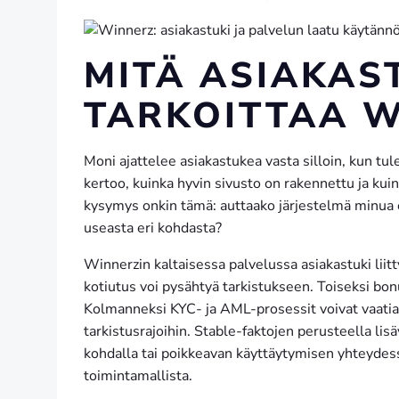
MITÄ ASIAKAS
TARKOITTAA W
Moni ajattelee asiakastukea vasta silloin, kun tu
kertoo, kuinka hyvin sivusto on rakennettu ja kuink
kysymys onkin tämä: auttaako järjestelmä minua 
useasta eri kohdasta?
Winnerzin kaltaisessa palvelussa asiakastuki liitt
kotiutus voi pysähtyä tarkistukseen. Toiseksi bonu
Kolmanneksi KYC- ja AML-prosessit voivat vaatia 
tarkistusrajoihin. Stable-faktojen perusteella li
kohdalla tai poikkeavan käyttäytymisen yhteydess
toimintamallista.