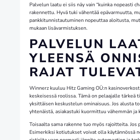
Palvelun laatu ei siis näy vain “kuinka nopeasti c
rakennettu. Hyvä tuki vähentää epävarmuutta, mut
pankkitunnistautuminen nopeuttaa aloitusta, mutt
mukaan lisävarmistuksen.
PALVELUN LAA
YLEENSÄ ONNI
RAJAT TULEVA
Winnerz kuuluu Hitz Gaming OÜ:n kasinoverkostoo
keskeisessä roolissa. Tämä on pelaajalle tärkeä 
yksittäisen keskustelun ominaisuus. Jos alusta to
yhtenäistä, asiakastuki kuormittuu vähemmän ja 
Toisaalta sama rakenne tuo myös rajoitteita. Jos 
Esimerkiksi kotiutukset voivat olla käytännössä n
ristiriita vaan normaali jännite automaation ja ta