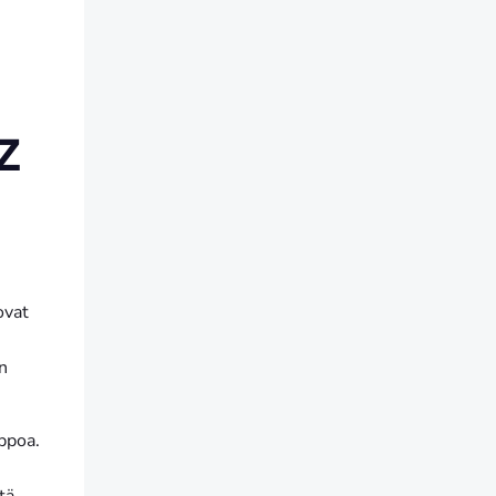
Z
ovat
n
lppoa.
tä