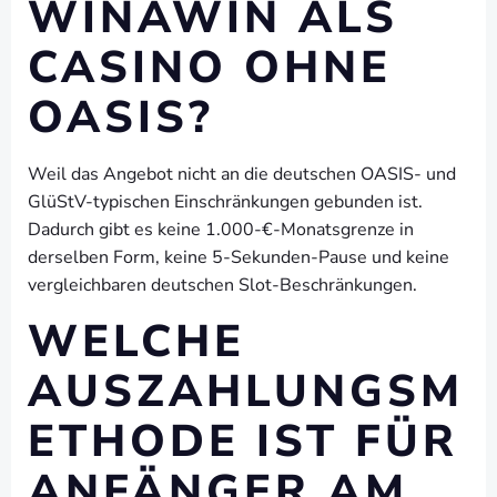
WINAWIN ALS
CASINO OHNE
OASIS?
Weil das Angebot nicht an die deutschen OASIS- und
GlüStV-typischen Einschränkungen gebunden ist.
Dadurch gibt es keine 1.000-€-Monatsgrenze in
derselben Form, keine 5-Sekunden-Pause und keine
vergleichbaren deutschen Slot-Beschränkungen.
WELCHE
AUSZAHLUNGSM
ETHODE IST FÜR
ANFÄNGER AM