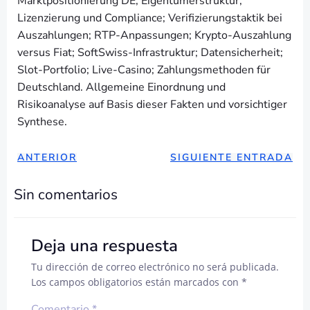
Marktpositionierung DE; Eigentümerstruktur;
Lizenzierung und Compliance; Verifizierungstaktik bei
Auszahlungen; RTP-Anpassungen; Krypto-Auszahlung
versus Fiat; SoftSwiss-Infrastruktur; Datensicherheit;
Slot-Portfolio; Live-Casino; Zahlungsmethoden für
Deutschland. Allgemeine Einordnung und
Risikoanalyse auf Basis dieser Fakten und vorsichtiger
Synthese.
NAVEGACIÓN
NAVEGAC
ANTERIOR
SIGUIENTE ENTRADA
DE
DE
Sin comentarios
ENTRADAS
ENTRADA
Deja una respuesta
Tu dirección de correo electrónico no será publicada.
Los campos obligatorios están marcados con
*
Comentario
*