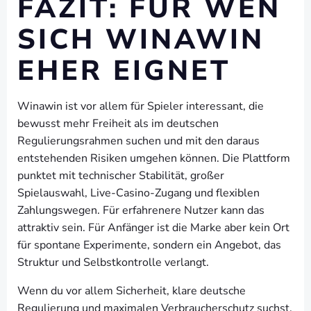
FAZIT: FÜR WEN
SICH WINAWIN
EHER EIGNET
Winawin ist vor allem für Spieler interessant, die
bewusst mehr Freiheit als im deutschen
Regulierungsrahmen suchen und mit den daraus
entstehenden Risiken umgehen können. Die Plattform
punktet mit technischer Stabilität, großer
Spielauswahl, Live-Casino-Zugang und flexiblen
Zahlungswegen. Für erfahrenere Nutzer kann das
attraktiv sein. Für Anfänger ist die Marke aber kein Ort
für spontane Experimente, sondern ein Angebot, das
Struktur und Selbstkontrolle verlangt.
Wenn du vor allem Sicherheit, klare deutsche
Regulierung und maximalen Verbraucherschutz suchst,