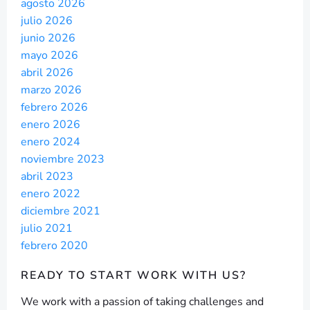
agosto 2026
julio 2026
junio 2026
mayo 2026
abril 2026
marzo 2026
febrero 2026
enero 2026
enero 2024
noviembre 2023
abril 2023
enero 2022
diciembre 2021
julio 2021
febrero 2020
READY TO START
WORK WITH US?
We work with a passion of taking challenges and