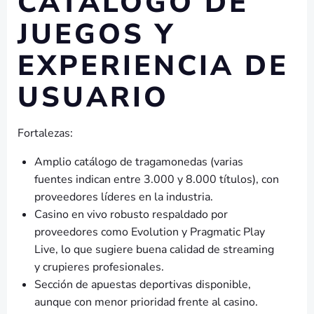
CATÁLOGO DE
JUEGOS Y
EXPERIENCIA DE
USUARIO
Fortalezas:
Amplio catálogo de tragamonedas (varias
fuentes indican entre 3.000 y 8.000 títulos), con
proveedores líderes en la industria.
Casino en vivo robusto respaldado por
proveedores como Evolution y Pragmatic Play
Live, lo que sugiere buena calidad de streaming
y crupieres profesionales.
Sección de apuestas deportivas disponible,
aunque con menor prioridad frente al casino.