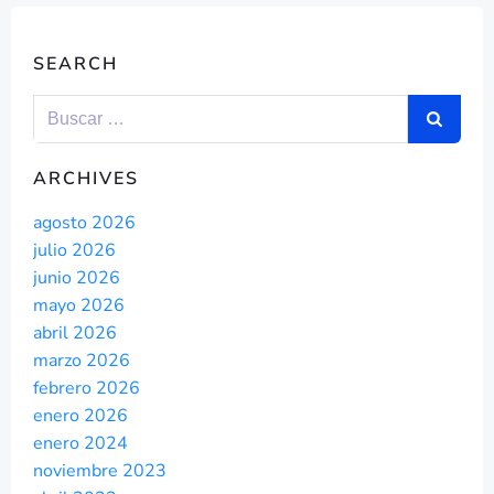
SEARCH
ARCHIVES
agosto 2026
julio 2026
junio 2026
mayo 2026
abril 2026
marzo 2026
febrero 2026
enero 2026
enero 2024
noviembre 2023