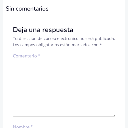
DE
DE
Sin comentarios
ENTRADAS
ENTRADA
Deja una respuesta
Tu dirección de correo electrónico no será publicada.
Los campos obligatorios están marcados con
*
Comentario
*
Nombre
*