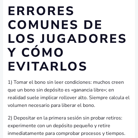
ERRORES
COMUNES DE
LOS JUGADORES
Y CÓMO
EVITARLOS
1) Tomar el bono sin leer condiciones: muchos creen
que un bono sin depósito es «ganancia libre»; en
realidad suele implicar rollover alto. Siempre calcula el
volumen necesario para liberar el bono.
2) Depositar en la primera sesión sin probar retiros:
experimente con un depósito pequeño y retire
inmediatamente para comprobar procesos y tiempos.