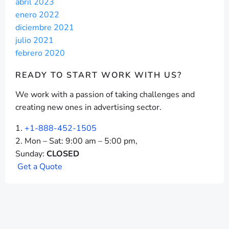
abril 2023
enero 2022
diciembre 2021
julio 2021
febrero 2020
READY TO START
WORK WITH US?
We work with a passion of taking challenges and
creating new ones in advertising sector.
+1-888-452-1505
Mon – Sat: 9:00 am – 5:00 pm,
Sunday:
CLOSED
G
e
t
a
Q
u
o
t
e