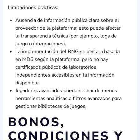
Limitaciones prácticas:
Ausencia de información pública clara sobre el
proveedor de la plataforma; esto puede afectar
la transparencia técnica (por ejemplo, logs de
juego o integraciones).
La implementación del RNG se declara basada
en MD5 según la plataforma, pero no hay
certificados públicos de laboratorios
independientes accesibles en la información
disponible.
Jugadores avanzados pueden echar de menos
herramientas analíticas o filtros avanzados para
gestionar bibliotecas de juegos.
BONOS,
CONDICIONES Y