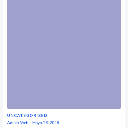
UNCATEGORIZED
Admin Web
-
Mayo 26, 2026