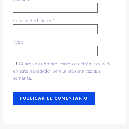
Correo electrónico
*
Web
Guarda mi nombre, correo electrónico y web
en este navegador para la próxima vez que
comente.