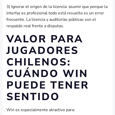
3) Ignorar el origen de la licencia: asumir que porque la
interfaz es profesional todo está resuelto es un error
frecuente. La licencia y auditorías públicas son el
respaldo real frente a disputas.
VALOR PARA
JUGADORES
CHILENOS:
CUÁNDO WIN
PUEDE TENER
SENTIDO
Win es especialmente atractivo para: