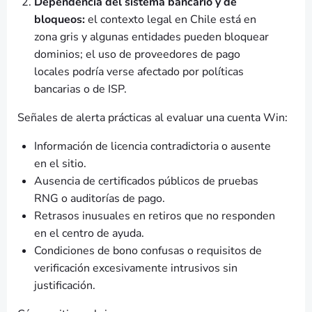
Dependencia del sistema bancario y de
bloqueos:
el contexto legal en Chile está en
zona gris y algunas entidades pueden bloquear
dominios; el uso de proveedores de pago
locales podría verse afectado por políticas
bancarias o de ISP.
Señales de alerta prácticas al evaluar una cuenta Win:
Información de licencia contradictoria o ausente
en el sitio.
Ausencia de certificados públicos de pruebas
RNG o auditorías de pago.
Retrasos inusuales en retiros que no responden
en el centro de ayuda.
Condiciones de bono confusas o requisitos de
verificación excesivamente intrusivos sin
justificación.