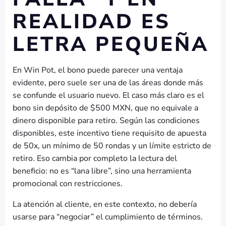
REALIDAD ES
LETRA PEQUEÑA
En Win Pot, el bono puede parecer una ventaja
evidente, pero suele ser una de las áreas donde más
se confunde el usuario nuevo. El caso más claro es el
bono sin depósito de $500 MXN, que no equivale a
dinero disponible para retiro. Según las condiciones
disponibles, este incentivo tiene requisito de apuesta
de 50x, un mínimo de 50 rondas y un límite estricto de
retiro. Eso cambia por completo la lectura del
beneficio: no es “lana libre”, sino una herramienta
promocional con restricciones.
La atención al cliente, en este contexto, no debería
usarse para “negociar” el cumplimiento de términos.