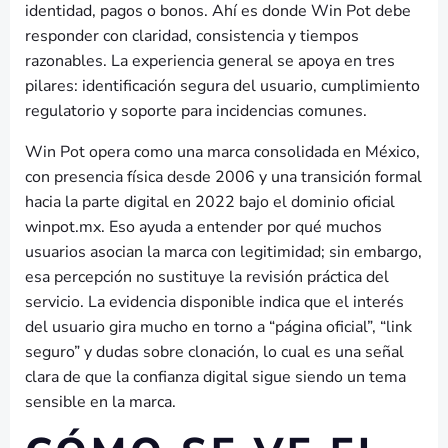
identidad, pagos o bonos. Ahí es donde Win Pot debe
responder con claridad, consistencia y tiempos
razonables. La experiencia general se apoya en tres
pilares: identificación segura del usuario, cumplimiento
regulatorio y soporte para incidencias comunes.
Win Pot opera como una marca consolidada en México,
con presencia física desde 2006 y una transición formal
hacia la parte digital en 2022 bajo el dominio oficial
winpot.mx. Eso ayuda a entender por qué muchos
usuarios asocian la marca con legitimidad; sin embargo,
esa percepción no sustituye la revisión práctica del
servicio. La evidencia disponible indica que el interés
del usuario gira mucho en torno a “página oficial”, “link
seguro” y dudas sobre clonación, lo cual es una señal
clara de que la confianza digital sigue siendo un tema
sensible en la marca.