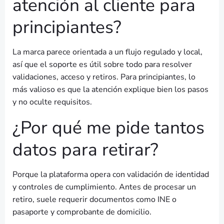
atención al cliente para
principiantes?
La marca parece orientada a un flujo regulado y local,
así que el soporte es útil sobre todo para resolver
validaciones, acceso y retiros. Para principiantes, lo
más valioso es que la atención explique bien los pasos
y no oculte requisitos.
¿Por qué me pide tantos
datos para retirar?
Porque la plataforma opera con validación de identidad
y controles de cumplimiento. Antes de procesar un
retiro, suele requerir documentos como INE o
pasaporte y comprobante de domicilio.