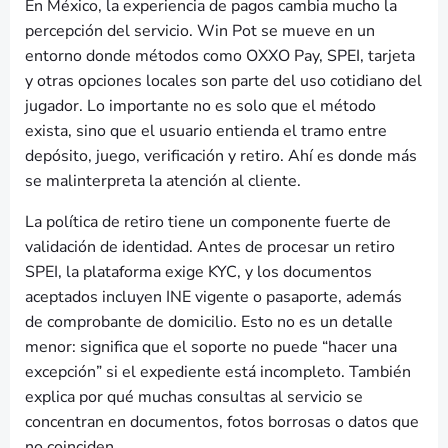
En México, la experiencia de pagos cambia mucho la
percepción del servicio. Win Pot se mueve en un
entorno donde métodos como OXXO Pay, SPEI, tarjeta
y otras opciones locales son parte del uso cotidiano del
jugador. Lo importante no es solo que el método
exista, sino que el usuario entienda el tramo entre
depósito, juego, verificación y retiro. Ahí es donde más
se malinterpreta la atención al cliente.
La política de retiro tiene un componente fuerte de
validación de identidad. Antes de procesar un retiro
SPEI, la plataforma exige KYC, y los documentos
aceptados incluyen INE vigente o pasaporte, además
de comprobante de domicilio. Esto no es un detalle
menor: significa que el soporte no puede “hacer una
excepción” si el expediente está incompleto. También
explica por qué muchas consultas al servicio se
concentran en documentos, fotos borrosas o datos que
no coinciden.