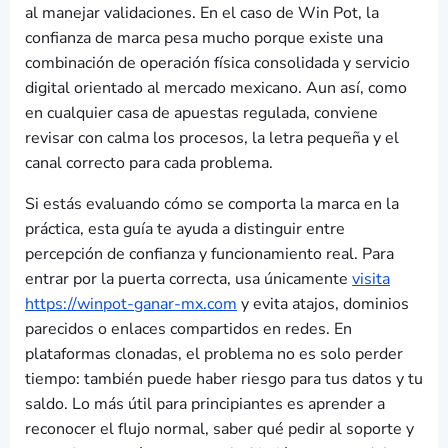
al manejar validaciones. En el caso de Win Pot, la
confianza de marca pesa mucho porque existe una
combinación de operación física consolidada y servicio
digital orientado al mercado mexicano. Aun así, como
en cualquier casa de apuestas regulada, conviene
revisar con calma los procesos, la letra pequeña y el
canal correcto para cada problema.
Si estás evaluando cómo se comporta la marca en la
práctica, esta guía te ayuda a distinguir entre
percepción de confianza y funcionamiento real. Para
entrar por la puerta correcta, usa únicamente
visita
https://winpot-ganar-mx.com
y evita atajos, dominios
parecidos o enlaces compartidos en redes. En
plataformas clonadas, el problema no es solo perder
tiempo: también puede haber riesgo para tus datos y tu
saldo. Lo más útil para principiantes es aprender a
reconocer el flujo normal, saber qué pedir al soporte y