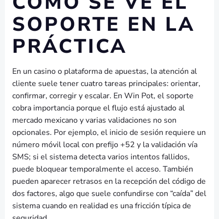
CÓMO SE VE EL
SOPORTE EN LA
PRÁCTICA
En un casino o plataforma de apuestas, la atención al
cliente suele tener cuatro tareas principales: orientar,
confirmar, corregir y escalar. En Win Pot, el soporte
cobra importancia porque el flujo está ajustado al
mercado mexicano y varias validaciones no son
opcionales. Por ejemplo, el inicio de sesión requiere un
número móvil local con prefijo +52 y la validación vía
SMS; si el sistema detecta varios intentos fallidos,
puede bloquear temporalmente el acceso. También
pueden aparecer retrasos en la recepción del código de
dos factores, algo que suele confundirse con “caída” del
sistema cuando en realidad es una fricción típica de
seguridad.