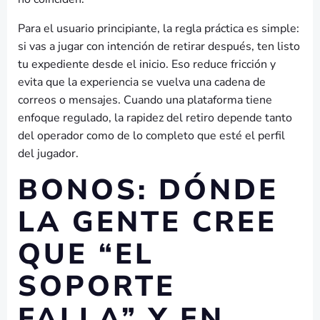
Para el usuario principiante, la regla práctica es simple:
si vas a jugar con intención de retirar después, ten listo
tu expediente desde el inicio. Eso reduce fricción y
evita que la experiencia se vuelva una cadena de
correos o mensajes. Cuando una plataforma tiene
enfoque regulado, la rapidez del retiro depende tanto
del operador como de lo completo que esté el perfil
del jugador.
BONOS: DÓNDE
LA GENTE CREE
QUE “EL
SOPORTE
FALLA” Y EN