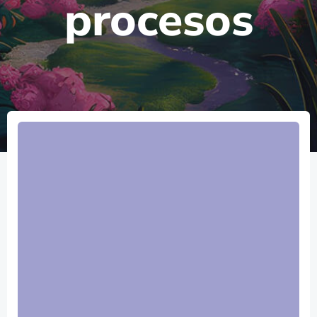
procesos