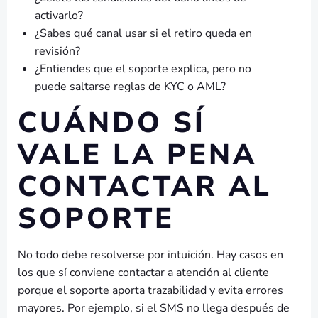
activarlo?
¿Sabes qué canal usar si el retiro queda en
revisión?
¿Entiendes que el soporte explica, pero no
puede saltarse reglas de KYC o AML?
CUÁNDO SÍ
VALE LA PENA
CONTACTAR AL
SOPORTE
No todo debe resolverse por intuición. Hay casos en
los que sí conviene contactar a atención al cliente
porque el soporte aporta trazabilidad y evita errores
mayores. Por ejemplo, si el SMS no llega después de