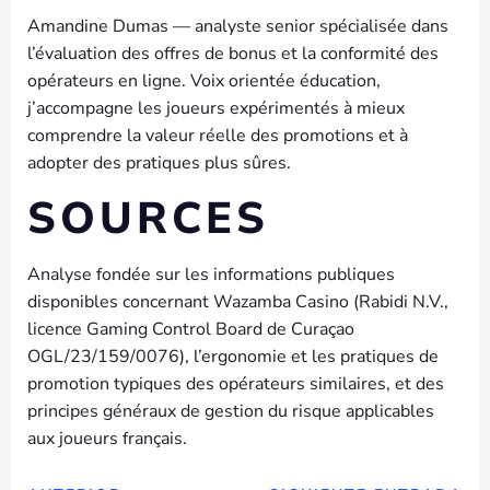
Amandine Dumas — analyste senior spécialisée dans
l’évaluation des offres de bonus et la conformité des
opérateurs en ligne. Voix orientée éducation,
j’accompagne les joueurs expérimentés à mieux
comprendre la valeur réelle des promotions et à
adopter des pratiques plus sûres.
SOURCES
Analyse fondée sur les informations publiques
disponibles concernant Wazamba Casino (Rabidi N.V.,
licence Gaming Control Board de Curaçao
OGL/23/159/0076), l’ergonomie et les pratiques de
promotion typiques des opérateurs similaires, et des
principes généraux de gestion du risque applicables
aux joueurs français.