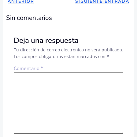
NAVEGACIÓN
NAVEGAC
ANTERIOR
SIGUIENTE ENTRADA
DE
DE
Sin comentarios
ENTRADAS
ENTRADA
Deja una respuesta
Tu dirección de correo electrónico no será publicada.
Los campos obligatorios están marcados con
*
Comentario
*