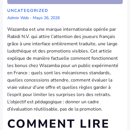
UNCATEGORIZED
Admin Web
-
Mayo 26, 2026
Wazamba est une marque internationale opérée par
Rabidi N.V. qui attire l’attention des joueurs français
grâce à une interface entièrement traduite, une large
ludothèque et des promotions visibles. Cet article
explique de manière factuelle comment fonctionnent
les bonus chez Wazamba pour un public expérimenté
en France : quels sont les mécanismes standards,
quelles concessions attendre, comment évaluer la
vraie valeur d’une offre et quelles règles garder à
l’esprit pour limiter les surprises lors des retraits.
L’objectif est pédagogique : donner un cadre
d’évaluation réutilisable, pas de la promotion.
COMMENT LIRE