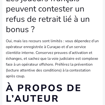
peuvent contester un
refus de retrait lié à un
bonus ?
Oui, mais les recours sont limités : vous dépendez d’un
opérateur enregistrée à Curaçao et d’un service
clientèle interne. Conservez preuves d’activation et
échanges, et sachez que la voie judiciaire est complexe
face à un opérateur offshore. Préférez la prévention
(lecture attentive des conditions) à la contestation
après coup.
À PROPOS DE
L’AUTEUR