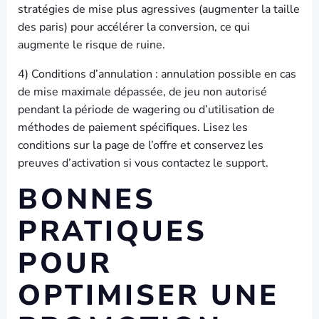
stratégies de mise plus agressives (augmenter la taille
des paris) pour accélérer la conversion, ce qui
augmente le risque de ruine.
4) Conditions d’annulation : annulation possible en cas
de mise maximale dépassée, de jeu non autorisé
pendant la période de wagering ou d’utilisation de
méthodes de paiement spécifiques. Lisez les
conditions sur la page de l’offre et conservez les
preuves d’activation si vous contactez le support.
BONNES
PRATIQUES
POUR
OPTIMISER UNE