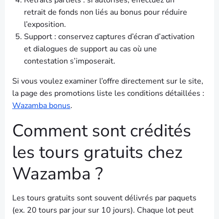
Retraits partiels : si autorisés, effectuez un
retrait de fonds non liés au bonus pour réduire
l’exposition.
Support : conservez captures d’écran d’activation
et dialogues de support au cas où une
contestation s’imposerait.
Si vous voulez examiner l’offre directement sur le site,
la page des promotions liste les conditions détaillées :
Wazamba bonus
.
Comment sont crédités
les tours gratuits chez
Wazamba ?
Les tours gratuits sont souvent délivrés par paquets
(ex. 20 tours par jour sur 10 jours). Chaque lot peut