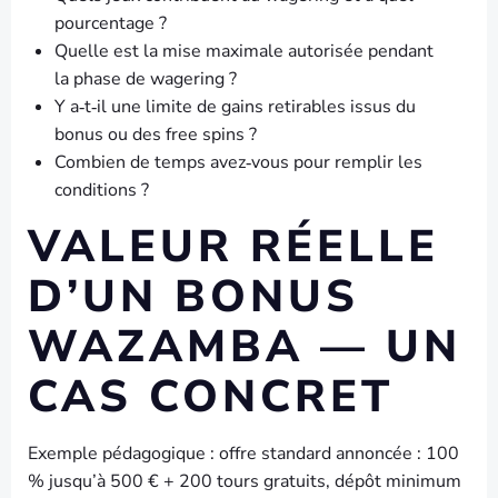
pourcentage ?
Quelle est la mise maximale autorisée pendant
la phase de wagering ?
Y a‑t‑il une limite de gains retirables issus du
bonus ou des free spins ?
Combien de temps avez‑vous pour remplir les
conditions ?
VALEUR RÉELLE
D’UN BONUS
WAZAMBA — UN
CAS CONCRET
Exemple pédagogique : offre standard annoncée : 100
% jusqu’à 500 € + 200 tours gratuits, dépôt minimum