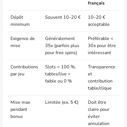
français
Dépôt
Souvent 10–20 €
10–20 €
minimum
acceptable
Exigence de
Généralement
Préférable <
mise
35x (parfois plus
30x pour être
pour free spins)
intéressant
Contributions
Slots = 100 %,
Transparence
par jeu
tables/live =
et
faible ou 0 %
contribution
table/clique
Mise max
Limitée (ex. 5 €)
Doit être
pendant
claire pour
bonus
éviter
annulation