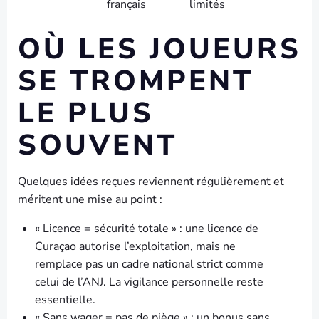
français
limités
OÙ LES JOUEURS
SE TROMPENT
LE PLUS
SOUVENT
Quelques idées reçues reviennent régulièrement et
méritent une mise au point :
« Licence = sécurité totale » : une licence de
Curaçao autorise l’exploitation, mais ne
remplace pas un cadre national strict comme
celui de l’ANJ. La vigilance personnelle reste
essentielle.
« Sans wager = pas de piège » : un bonus sans