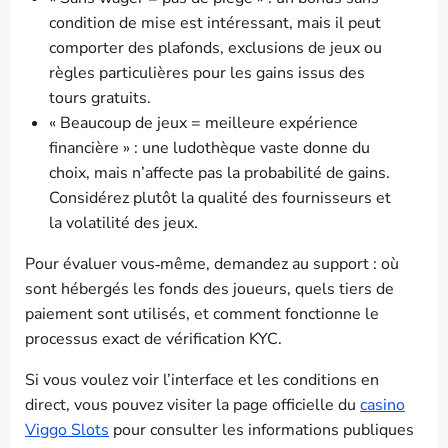
condition de mise est intéressant, mais il peut
comporter des plafonds, exclusions de jeux ou
règles particulières pour les gains issus des
tours gratuits.
« Beaucoup de jeux = meilleure expérience
financière » : une ludothèque vaste donne du
choix, mais n’affecte pas la probabilité de gains.
Considérez plutôt la qualité des fournisseurs et
la volatilité des jeux.
Pour évaluer vous‑même, demandez au support : où
sont hébergés les fonds des joueurs, quels tiers de
paiement sont utilisés, et comment fonctionne le
processus exact de vérification KYC.
Si vous voulez voir l’interface et les conditions en
direct, vous pouvez visiter la page officielle du
casino
Viggo Slots
pour consulter les informations publiques