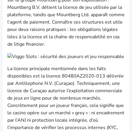
sur le groupe Mountberg pour son exploitation :
Mountberg B.V. détient la licence de jeu utilisée par la
plateforme, tandis que Mountberg Ltd. apparaît comme
l’agent de paiement. Connaître ces structures est utile
pour deux raisons pratiques : les obligations légales
liées à la licence et la chaîne de responsabilité en cas
de litige financier.
La licence principale mentionnée dans les faits
disponibles est la licence 8048/JAZ2020-013 délivrée
par Antillephone N.V. (Curaçao). Techniquement, une
licence de Curaçao autorise l’exploitation commerciale
de jeux en ligne pour de nombreux marchés.
Concrètement pour un joueur français, cela signifie que
le casino opère sur un marché « grey » : ni encadrement
par l’ANJ ni protection locale intégrée, d’où
l’importance de vérifier les processus internes (KYC,