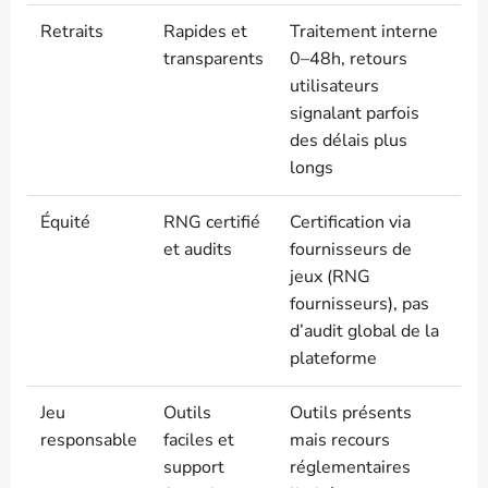
Retraits
Rapides et
Traitement interne
transparents
0–48h, retours
utilisateurs
signalant parfois
des délais plus
longs
Équité
RNG certifié
Certification via
et audits
fournisseurs de
jeux (RNG
fournisseurs), pas
d’audit global de la
plateforme
Jeu
Outils
Outils présents
responsable
faciles et
mais recours
support
réglementaires