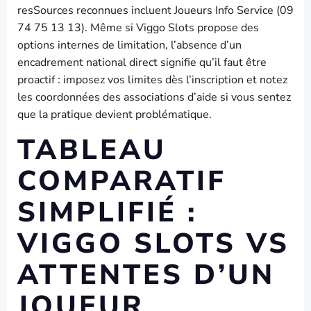
resSources reconnues incluent Joueurs Info Service (09
74 75 13 13). Même si Viggo Slots propose des
options internes de limitation, l’absence d’un
encadrement national direct signifie qu’il faut être
proactif : imposez vos limites dès l’inscription et notez
les coordonnées des associations d’aide si vous sentez
que la pratique devient problématique.
TABLEAU
COMPARATIF
SIMPLIFIÉ :
VIGGO SLOTS VS
ATTENTES D’UN
JOUEUR