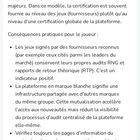
majeurs. Dans ce modèle, la certification est souvent
fournie au niveau des jeux (fournisseurs) plutôt qu’au
niveau d’une certification globale de la plateforme.
Conséquences pratiques pour le joueur :
Les jeux signés par des fournisseurs reconnus
(par exemple ceux cités parmi les leaders du
marché) conservent leurs propres audits RNG et
rapports de retour théorique (RTP). C’est un
indicateur positif.
La plateforme en marque blanche signifie une
infrastructure partagée avec d’autres marques
du même groupe. Cette mutualisation accélère
l’accès aux nouveautés mais réduit la visibilité
du processus d’audit centralisé de la plateforme
elle‑même.
Vérifiez toujours les pages d’information du