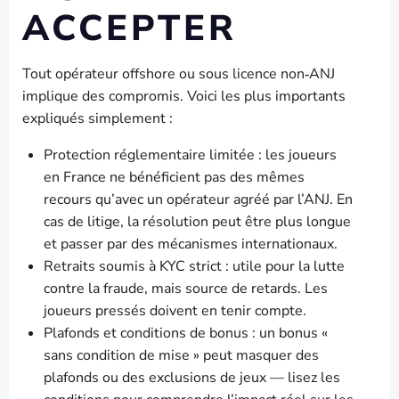
ACCEPTER
Tout opérateur offshore ou sous licence non‑ANJ
implique des compromis. Voici les plus importants
expliqués simplement :
Protection réglementaire limitée : les joueurs
en France ne bénéficient pas des mêmes
recours qu’avec un opérateur agréé par l’ANJ. En
cas de litige, la résolution peut être plus longue
et passer par des mécanismes internationaux.
Retraits soumis à KYC strict : utile pour la lutte
contre la fraude, mais source de retards. Les
joueurs pressés doivent en tenir compte.
Plafonds et conditions de bonus : un bonus «
sans condition de mise » peut masquer des
plafonds ou des exclusions de jeux — lisez les