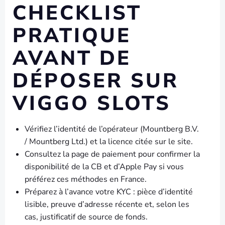
CHECKLIST
PRATIQUE
AVANT DE
DÉPOSER SUR
VIGGO SLOTS
Vérifiez l’identité de l’opérateur (Mountberg B.V.
/ Mountberg Ltd.) et la licence citée sur le site.
Consultez la page de paiement pour confirmer la
disponibilité de la CB et d’Apple Pay si vous
préférez ces méthodes en France.
Préparez à l’avance votre KYC : pièce d’identité
lisible, preuve d’adresse récente et, selon les
cas, justificatif de source de fonds.