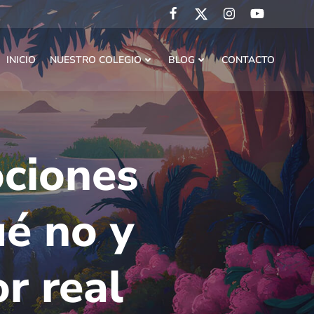
INICIO
NUESTRO COLEGIO
BLOG
CONTACTO
ociones
ué no y
r real