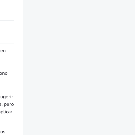
 en
bono
ugerir
e, pero
plicar
ros.