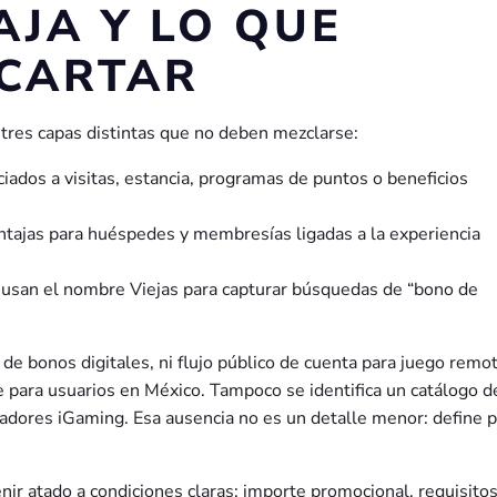
AJA Y LO QUE
SCARTAR
y tres capas distintas que no deben mezclarse:
iados a visitas, estancia, programas de puntos o beneficios
ntajas para huéspedes y membresías ligadas a la experiencia
usan el nombre Viejas para capturar búsquedas de “bono de
de bonos digitales, ni flujo público de cuenta para juego remot
ne para usuarios en México. Tampoco se identifica un catálogo d
peradores iGaming. Esa ausencia no es un detalle menor: define 
nir atado a condiciones claras: importe promocional, requisito