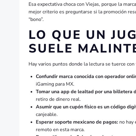
Esa expectativa choca con Viejas, porque la marca 
mejor criterio es preguntarse si la promoción re
“bono”.
LO QUE UN JU
SUELE MALINT
Hay varios puntos donde la lectura se tuerce con f
Confundir marca conocida con operador onli
iGaming para MX.
Tomar una app de lealtad por una billetera d
retiro de dinero real.
Asumir que un cupón físico es un código digit
canjeable.
Esperar soporte mexicano de pagos:
no hay 
remoto en esta marca.