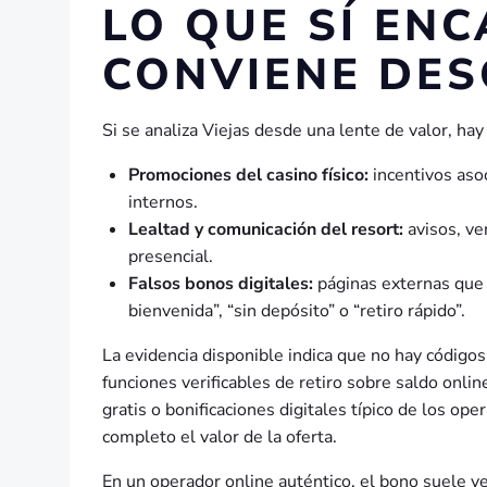
LO QUE SÍ ENC
CONVIENE DE
Si se analiza Viejas desde una lente de valor, ha
Promociones del casino físico:
incentivos asoc
internos.
Lealtad y comunicación del resort:
avisos, ve
presencial.
Falsos bonos digitales:
páginas externas que 
bienvenida”, “sin depósito” o “retiro rápido”.
La evidencia disponible indica que no hay códigos 
funciones verificables de retiro sobre saldo onli
gratis o bonificaciones digitales típico de los o
completo el valor de la oferta.
En un operador online auténtico, el bono suele ve