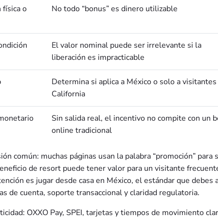
física o
No todo “bonus” es dinero utilizable
ondición
El valor nominal puede ser irrelevante si la
liberación es impracticable
b
Determina si aplica a México o solo a visitantes
California
 monetario
Sin salida real, el incentivo no compite con un 
online tradicional
ión común: muchas páginas usan la palabra “promoción” para s
eneficio de resort puede tener valor para un visitante frecuent
intención es jugar desde casa en México, el estándar que debes a
s de cuenta, soporte transaccional y claridad regulatoria.
cticidad: OXXO Pay, SPEI, tarjetas y tiempos de movimiento cla