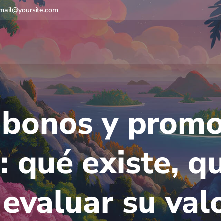
mail@yoursite.com
 bonos y prom
 qué existe, q
evaluar su valo