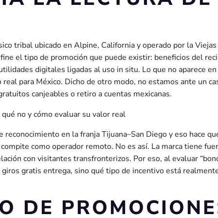
sico tribal ubicado en Alpine, California y operado por la Vieja
ne el tipo de promoción que puede existir: beneficios del reci
utilidades digitales ligadas al uso in situ. Lo que no aparece en
o real para México. Dicho de otro modo, no estamos ante un ca
gratuitos canjeables o retiro a cuentas mexicanas.
ne reconocimiento en la franja Tijuana–San Diego y eso hace qu
mpite como operador remoto. No es así. La marca tiene fuerz
relación con visitantes transfronterizos. Por eso, al evaluar “bo
 giros gratis entrega, sino qué tipo de incentivo está realment
O DE PROMOCIONE