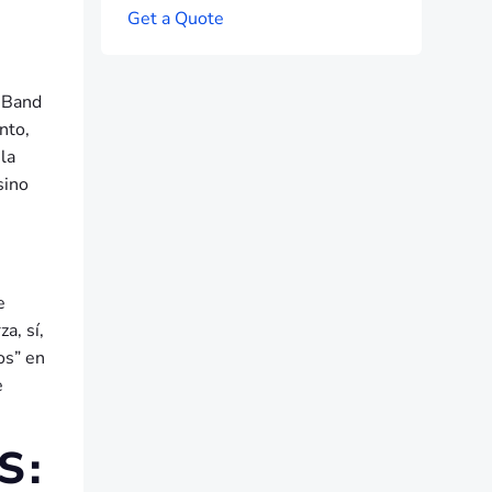
G
e
t
a
Q
u
o
t
e
s Band
nto,
 la
sino
e
a, sí,
nos” en
e
S: