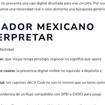
no presenta una caja digital diseñada para ese circuito. Por eso
suelve una necesidad real o solo alimenta una búsqueda genéri
GADOR MEXICANO
ERPRETAR
acilidad:
ne:
que Viejas tenga prestigio regional no significa que opere
e casino:
la presencia digital visible no equivale a depósito y
al:
los cupones del V Club no son lo mismo que un bono onli
evidencia de un flujo compatible con SPEI u OXXO para juego