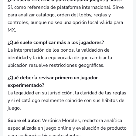
Sí, como referencia de plataforma internacional. Sirve
para analizar catálogo, orden del lobby, reglas y
controles, aunque no sea una opción local válida para
MX.
¿Qué suele complicar más a los jugadores?
La interpretación de los bonos, la validación de
identidad y la idea equivocada de que cambiar la
ubicación resuelve restricciones geográficas.
¿Qué debería revisar primero un jugador
experimentado?
La legalidad en su jurisdicción, la claridad de las reglas
y si el catálogo realmente coincide con sus hábitos de
juego.
Sobre el autor:
Verónica Morales, redactora analítica
especializada en juego online y evaluación de producto
para audiencias hispanohablantes.