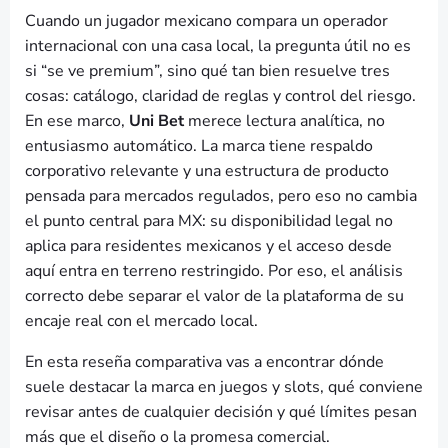
Cuando un jugador mexicano compara un operador
internacional con una casa local, la pregunta útil no es
si “se ve premium”, sino qué tan bien resuelve tres
cosas: catálogo, claridad de reglas y control del riesgo.
En ese marco,
Uni Bet
merece lectura analítica, no
entusiasmo automático. La marca tiene respaldo
corporativo relevante y una estructura de producto
pensada para mercados regulados, pero eso no cambia
el punto central para MX: su disponibilidad legal no
aplica para residentes mexicanos y el acceso desde
aquí entra en terreno restringido. Por eso, el análisis
correcto debe separar el valor de la plataforma de su
encaje real con el mercado local.
En esta reseña comparativa vas a encontrar dónde
suele destacar la marca en juegos y slots, qué conviene
revisar antes de cualquier decisión y qué límites pesan
más que el diseño o la promesa comercial.