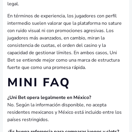
legal.
En términos de experiencia, los jugadores con perfil
intermedio suelen valorar que la plataforma no sature
con ruido visual ni con promociones agresivas. Los
jugadores más avanzados, en cambio, miran la
consistencia de cuotas, el orden del casino y la
capacidad de gestionar límites. En ambos casos, Uni
Bet se entiende mejor como una marca de estructura
fuerte que como una promesa rápida.
MINI FAQ
¿Uni Bet opera legalmente en México?
No. Según la información disponible, no acepta
residentes mexicanos y México está incluido entre los
países restringidos.
¿Es buena referencia para comparar juegos y slots?