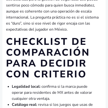
sentirse poco cómodo para quien busca inmediatez,
aunque es coherente con una operación de escala
internacional. La pregunta práctica no es si el sistema
es “duro”, sino si ese nivel de rigor encaja con las
expectativas del jugador en México.
CHECKLIST DE
COMPARACIÓN
PARA DECIDIR
CON CRITERIO
Legalidad local:
confirma si la marca puede
operar para residentes de MX antes de valorar
cualquier otra ventaja.
Catálogo real:
revisa si los juegos que usas de