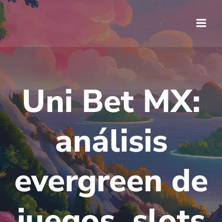
Saltar
al
contenido
Uni Bet MX:
análisis
evergreen de
juegos, slots