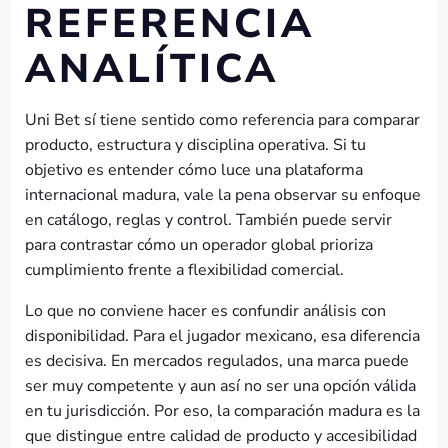
REFERENCIA
ANALÍTICA
Uni Bet sí tiene sentido como referencia para comparar
producto, estructura y disciplina operativa. Si tu
objetivo es entender cómo luce una plataforma
internacional madura, vale la pena observar su enfoque
en catálogo, reglas y control. También puede servir
para contrastar cómo un operador global prioriza
cumplimiento frente a flexibilidad comercial.
Lo que no conviene hacer es confundir análisis con
disponibilidad. Para el jugador mexicano, esa diferencia
es decisiva. En mercados regulados, una marca puede
ser muy competente y aun así no ser una opción válida
en tu jurisdicción. Por eso, la comparación madura es la
que distingue entre calidad de producto y accesibilidad