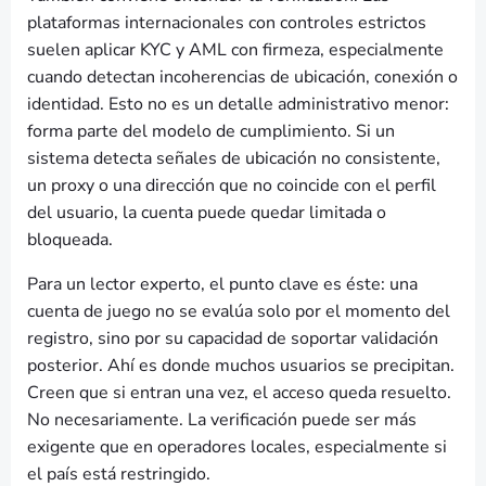
plataformas internacionales con controles estrictos
suelen aplicar KYC y AML con firmeza, especialmente
cuando detectan incoherencias de ubicación, conexión o
identidad. Esto no es un detalle administrativo menor:
forma parte del modelo de cumplimiento. Si un
sistema detecta señales de ubicación no consistente,
un proxy o una dirección que no coincide con el perfil
del usuario, la cuenta puede quedar limitada o
bloqueada.
Para un lector experto, el punto clave es éste: una
cuenta de juego no se evalúa solo por el momento del
registro, sino por su capacidad de soportar validación
posterior. Ahí es donde muchos usuarios se precipitan.
Creen que si entran una vez, el acceso queda resuelto.
No necesariamente. La verificación puede ser más
exigente que en operadores locales, especialmente si
el país está restringido.