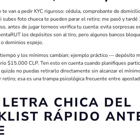
e te van a pedir KYC riguroso: cédula, comprobante de domicili
Si subes foto chueca te pueden parar el retiro; me pasó y tardé
o, antes de jugar torneos verifica tu cuenta: evita sorpresas e
ntaRUT los depósitos son al tiro, pero algunos bancos bloqu
 o dominios espejo.
l tiempo y los mínimos cambian: ejemplo práctico — depósito 
io $15.000 CLP. Ten esto en cuenta cuando planifiques partic
quizás no puedas retirarlo directamente sin alcanzar el mínimo
r retiro; esa es una trampa psicológica frecuente entre aposta
 LETRA CHICA DEL
KLIST RÁPIDO ANT
E