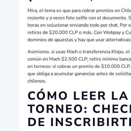
Mira, el tema es que para cobrar premios en Chil
reciente y a veces foto selfie con el documento. 
horas en solucionar enviando todo por chat. Por es
retiros de $20.000 CLP o más. Con Webpay y Cue
dominios de apuestas y hay que usar alternativas
Asimismo, si usas Mach o transferencia Khipu, e
común en Mach $2.500 CLP; retiro mínimo bancar
en torneos: si cobras un premio de $10.000 CLP, 
que obliga a acumular ganancias antes de solicita
chilenos.
CÓMO LEER LA
TORNEO: CHEC
DE INSCRIBIRT