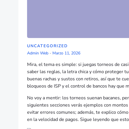
UNCATEGORIZED
Admin Web
-
Marzo 11, 2026
Mira, el tema es simple: si juegas torneos de cas
saber las reglas, la letra chica y cómo proteger 
buenas rachas y sustos con retiros, así que te cu
bloqueos de ISP y el control de bancos hay que 
No voy a mentir: los torneos suenan bacanes, per
siguientes secciones verás ejemplos con montos e
evitar errores comunes; además, te explico cóm
en la velocidad de pagos. Sigue leyendo que esto 