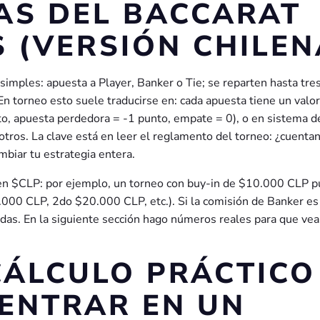
AS DEL BACCARAT
 (VERSIÓN CHILEN
simples: apuesta a Player, Banker o Tie; se reparten hasta tre
 En torneo esto suele traducirse en: cada apuesta tiene un valo
o, apuesta perdedora = -1 punto, empate = 0), o en sistema d
e otros. La clave está en leer el reglamento del torneo: ¿cuenta
biar tu estrategia entera.
o en $CLP: por ejemplo, un torneo con buy-in de $10.000 CLP 
0.000 CLP, 2do $20.000 CLP, etc.). Si la comisión de Banker e
adas. En la siguiente sección hago números reales para que vea
 CÁLCULO PRÁCTICO
 ENTRAR EN UN