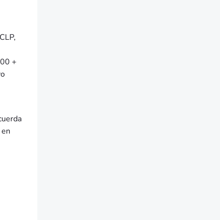
 CLP,
000 +
vo
cuerda
 en