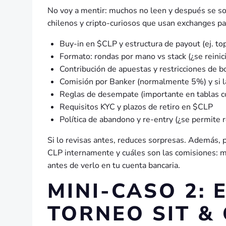
No voy a mentir: muchos no leen y después se sor
chilenos y cripto-curiosos que usan exchanges p
Buy-in en $CLP y estructura de payout (ej. to
Formato: rondas por mano vs stack (¿se reinic
Contribución de apuestas y restricciones de bo
Comisión por Banker (normalmente 5%) y si l
Reglas de desempate (importante en tablas 
Requisitos KYC y plazos de retiro en $CLP
Política de abandono y re-entry (¿se permite 
Si lo revisas antes, reduces sorpresas. Además, p
CLP internamente y cuáles son las comisiones: 
antes de verlo en tu cuenta bancaria.
MINI-CASO 2: 
TORNEO SIT &