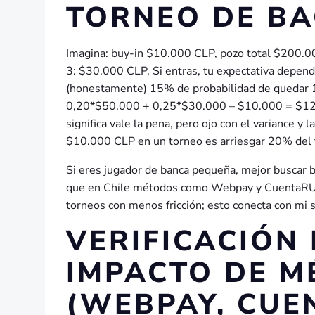
TORNEO DE B
Imagina: buy-in $10.000 CLP, pozo total $200.0
3: $30.000 CLP. Si entras, tu expectativa depende
(honestamente) 15% de probabilidad de quedar 1
0,20*$50.000 + 0,25*$30.000 – $10.000 = $12.00
significa vale la pena, pero ojo con el variance y 
$10.000 CLP en un torneo es arriesgar 20% del 
Si eres jugador de banca pequeña, mejor buscar
que en Chile métodos como Webpay y CuentaRUT a
torneos con menos fricción; esto conecta con mi 
VERIFICACIÓN 
IMPACTO DE M
(WEBPAY, CUE