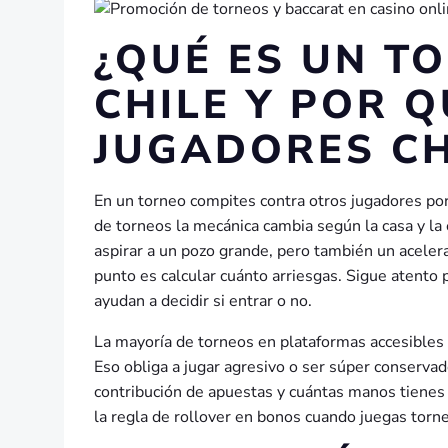
¿QUÉ ES UN T
CHILE Y POR 
JUGADORES CH
En un torneo compites contra otros jugadores por
de torneos la mecánica cambia según la casa y la
aspirar a un pozo grande, pero también un acelera
punto es calcular cuánto arriesgas. Sigue atento
ayudan a decidir si entrar o no.
La mayoría de torneos en plataformas accesibles
Eso obliga a jugar agresivo o ser súper conservado
contribución de apuestas y cuántas manos tienes
la regla de rollover en bonos cuando juegas torn