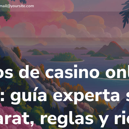
mail@yoursite.com
s de casino on
: guía experta
rat, reglas y r