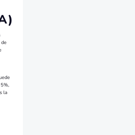
A)
s
r de
e
n
puede
s 5%,
s la