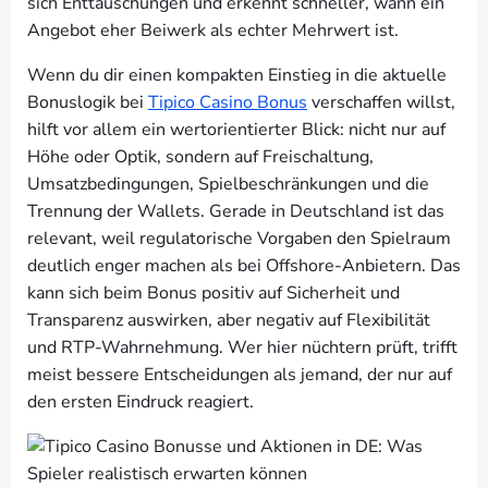
sich Enttäuschungen und erkennt schneller, wann ein
Angebot eher Beiwerk als echter Mehrwert ist.
Wenn du dir einen kompakten Einstieg in die aktuelle
Bonuslogik bei
Tipico Casino Bonus
verschaffen willst,
hilft vor allem ein wertorientierter Blick: nicht nur auf
Höhe oder Optik, sondern auf Freischaltung,
Umsatzbedingungen, Spielbeschränkungen und die
Trennung der Wallets. Gerade in Deutschland ist das
relevant, weil regulatorische Vorgaben den Spielraum
deutlich enger machen als bei Offshore-Anbietern. Das
kann sich beim Bonus positiv auf Sicherheit und
Transparenz auswirken, aber negativ auf Flexibilität
und RTP-Wahrnehmung. Wer hier nüchtern prüft, trifft
meist bessere Entscheidungen als jemand, der nur auf
den ersten Eindruck reagiert.