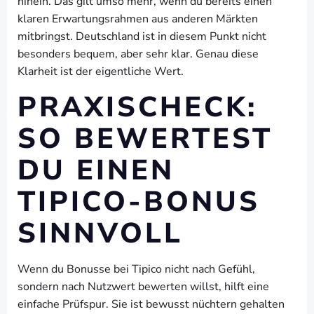
hinein. Das gilt umso mehr, wenn du bereits einen
klaren Erwartungsrahmen aus anderen Märkten
mitbringst. Deutschland ist in diesem Punkt nicht
besonders bequem, aber sehr klar. Genau diese
Klarheit ist der eigentliche Wert.
PRAXISCHECK:
SO BEWERTEST
DU EINEN
TIPICO-BONUS
SINNVOLL
Wenn du Bonusse bei Tipico nicht nach Gefühl,
sondern nach Nutzwert bewerten willst, hilft eine
einfache Prüfspur. Sie ist bewusst nüchtern gehalten