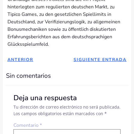
hinterlegten zum regulierten deutschen Markt, zu
Tipico Games, zu den gesetzlichen Spiellimits in
Deutschland, zur Verifizierungslogik, zu allgemeinen
Bonusmechaniken sowie zu öffentlich diskutierten
Erfahrungsberichten aus dem deutschsprachigen
Glücksspielumfeld.
NAVEGACIÓN
NAVEGAC
ANTERIOR
SIGUIENTE ENTRADA
DE
DE
Sin comentarios
ENTRADAS
ENTRADA
Deja una respuesta
Tu dirección de correo electrónico no será publicada.
Los campos obligatorios están marcados con
*
Comentario
*