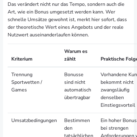
Das verändert nicht nur das Tempo, sondern auch die
Art, wie ein Bonus umgesetzt werden kann. Wer
schnelle Umsätze gewohnt ist, merkt hier sofort, dass
der theoretische Wert eines Angebots und der reale
Nutzwert auseinanderlaufen können.
Warum es
Kriterium
zählt
Praktische Folg
Trennung
Bonusse
Vorhandene Kun
Sportwetten /
sind nicht
bekommt nicht
Games
automatisch
zwangsläufig
übertragbar
denselben
Einstiegsvorteil
Umsatzbedingungen
Bestimmen
Ein hoher Bonus
den
bei strengen
tatsächlichen
Anforderungen 