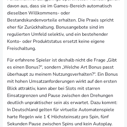
davon aus, dass sie im Games-Bereich automatisch
dieselben Willkommens- oder
Bestandskundenvorteile erhalten. Die Praxis spricht
eher für Zurückhaltung. Bonusangebote sind im
regulierten Umfeld selektiv, und ein bestehender
Konto- oder Produktstatus ersetzt keine eigene
Freischaltung.
Für erfahrene Spieler ist deshalb nicht die Frage „Gibt
es einen Bonus?“, sondern „Welche Art Bonus passt
überhaupt zu meinem Nutzungsverhalten?“. Ein Bonus
mit hohen Umsatzanforderungen wirkt auf den ersten
Blick attraktiv, kann aber bei Slots mit starren
Einsatzgrenzen und Pause zwischen den Drehungen
deutlich unpraktischer sein als erwartet. Dazu kommt:
In Deutschland gelten für virtuelle Automatenspiele
harte Regeln wie 1 € Höchsteinsatz pro Spin, fünf
Sekunden Pause zwischen Spins und kein Autoplay.