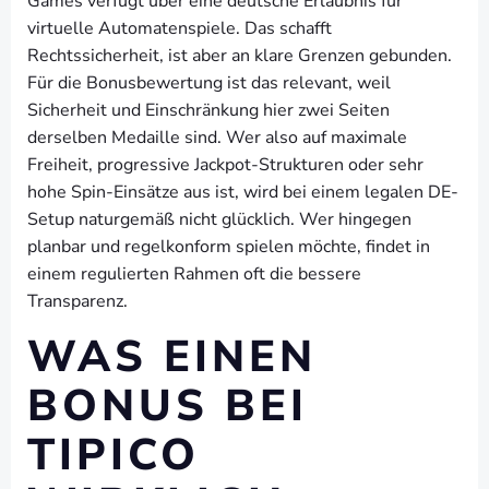
Games verfügt über eine deutsche Erlaubnis für
virtuelle Automatenspiele. Das schafft
Rechtssicherheit, ist aber an klare Grenzen gebunden.
Für die Bonusbewertung ist das relevant, weil
Sicherheit und Einschränkung hier zwei Seiten
derselben Medaille sind. Wer also auf maximale
Freiheit, progressive Jackpot-Strukturen oder sehr
hohe Spin-Einsätze aus ist, wird bei einem legalen DE-
Setup naturgemäß nicht glücklich. Wer hingegen
planbar und regelkonform spielen möchte, findet in
einem regulierten Rahmen oft die bessere
Transparenz.
WAS EINEN
BONUS BEI
TIPICO