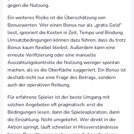
gegen die Nutzung.
Ein weiteres Risiko ist die Überschätzung von
Bonuswerten. Wer einen Bonus nur als „gratis Geld“
liest, ignoriert die Kosten in Zeit, Tempo und Bindung.
Umsatzbedingungen können dazu führen, dass du trotz
Bonus kaum flexibel bleibst. Außerdem kann eine
erneute Verifizierung oder eine manuelle
Auszahlungskontrolle die Nutzung weniger spontan
machen, als es die Oberfläche suggeriert. Ein Bonus ist
deshalb nicht nur eine Frage des Betrags, sondern
auch der operativen Reibung.
Für erfahrene Spieler ist der beste Umgang mit
solchen Angeboten oft pragmatisch: erst die
Bedingungen lesen, dann die Spielexploration, dann
die Einzahlung. Nicht umgekehrt. Wer direkt in die
Aktion springt, läuft schneller in Missverständnisse