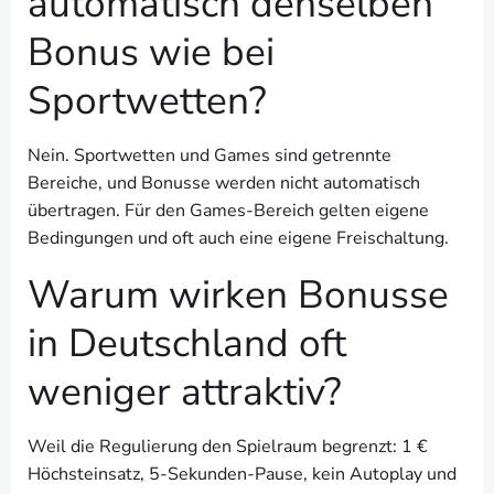
automatisch denselben
Bonus wie bei
Sportwetten?
Nein. Sportwetten und Games sind getrennte
Bereiche, und Bonusse werden nicht automatisch
übertragen. Für den Games-Bereich gelten eigene
Bedingungen und oft auch eine eigene Freischaltung.
Warum wirken Bonusse
in Deutschland oft
weniger attraktiv?
Weil die Regulierung den Spielraum begrenzt: 1 €
Höchsteinsatz, 5-Sekunden-Pause, kein Autoplay und