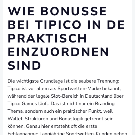
WIE BONUSSE
BEI TIPICO IN DE
PRAKTISCH
EINZUORDNEN
SIND
Die wichtigste Grundlage ist die saubere Trennung:
Tipico ist vor allem als Sportwetten-Marke bekannt,
während der legale Slot-Bereich in Deutschland über
Tipico Games läuft. Das ist nicht nur ein Branding-
Thema, sondern auch ein praktischer Punkt, weil
Wallet-Strukturen und Bonuslogik getrennt sein
können. Genau hier entsteht oft die erste
Fehlannahme: Langjährige Sportwetten-Kunden gehen