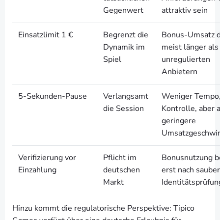
Gegenwert
attraktiv sein
Einsatzlimit 1 €
Begrenzt die
Bonus-Umsatz d
Dynamik im
meist länger als
Spiel
unregulierten
Anbietern
5-Sekunden-Pause
Verlangsamt
Weniger Tempo
die Session
Kontrolle, aber 
geringere
Umsatzgeschwin
Verifizierung vor
Pflicht im
Bonusnutzung b
Einzahlung
deutschen
erst nach saube
Markt
Identitätsprüfun
Hinzu kommt die regulatorische Perspektive: Tipico