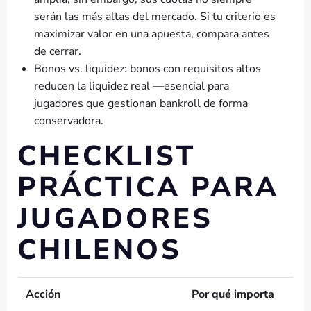
serán las más altas del mercado. Si tu criterio es
maximizar valor en una apuesta, compara antes
de cerrar.
Bonos vs. liquidez: bonos con requisitos altos
reducen la liquidez real —esencial para
jugadores que gestionan bankroll de forma
conservadora.
CHECKLIST
PRÁCTICA PARA
JUGADORES
CHILENOS
Acción
Por qué importa