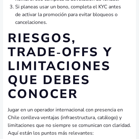
Si planeas usar un bono, completa el KYC antes
de activar la promoción para evitar bloqueos o
cancelaciones.
RIESGOS,
TRADE‑OFFS Y
LIMITACIONES
QUE DEBES
CONOCER
Jugar en un operador internacional con presencia en
Chile conlleva ventajas (infraestructura, catálogo) y
limitaciones que no siempre se comunican con claridad.
Aquí están los puntos más relevantes: