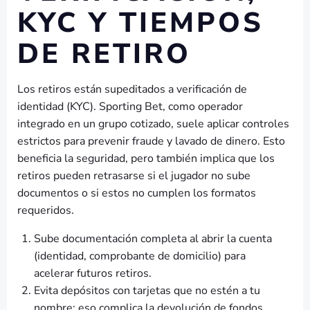
KYC Y TIEMPOS
DE RETIRO
Los retiros están supeditados a verificación de
identidad (KYC). Sporting Bet, como operador
integrado en un grupo cotizado, suele aplicar controles
estrictos para prevenir fraude y lavado de dinero. Esto
beneficia la seguridad, pero también implica que los
retiros pueden retrasarse si el jugador no sube
documentos o si estos no cumplen los formatos
requeridos.
Sube documentación completa al abrir la cuenta
(identidad, comprobante de domicilio) para
acelerar futuros retiros.
Evita depósitos con tarjetas que no estén a tu
nombre: eso complica la devolución de fondos.