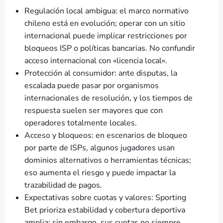
Regulación local ambigua: el marco normativo
chileno está en evolución; operar con un sitio
internacional puede implicar restricciones por
bloqueos ISP o políticas bancarias. No confundir
acceso internacional con «licencia local».
Protección al consumidor: ante disputas, la
escalada puede pasar por organismos
internacionales de resolución, y los tiempos de
respuesta suelen ser mayores que con
operadores totalmente locales.
Acceso y bloqueos: en escenarios de bloqueo
por parte de ISPs, algunos jugadores usan
dominios alternativos o herramientas técnicas;
eso aumenta el riesgo y puede impactar la
trazabilidad de pagos.
Expectativas sobre cuotas y valores: Sporting
Bet prioriza estabilidad y cobertura deportiva
amplia; sin embargo, sus cuotas no siempre