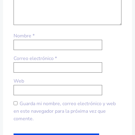
Nombre
*
Correo electrónico
*
Web
Guarda mi nombre, correo electrónico y web
en este navegador para la próxima vez que
comente.