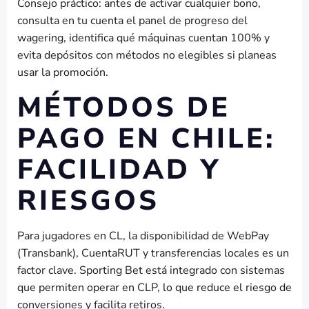
Consejo práctico: antes de activar cualquier bono,
consulta en tu cuenta el panel de progreso del
wagering, identifica qué máquinas cuentan 100% y
evita depósitos con métodos no elegibles si planeas
usar la promoción.
MÉTODOS DE
PAGO EN CHILE:
FACILIDAD Y
RIESGOS
Para jugadores en CL, la disponibilidad de WebPay
(Transbank), CuentaRUT y transferencias locales es un
factor clave. Sporting Bet está integrado con sistemas
que permiten operar en CLP, lo que reduce el riesgo de
conversiones y facilita retiros.