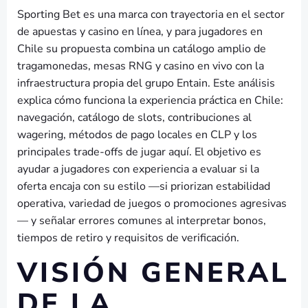
Sporting Bet es una marca con trayectoria en el sector
de apuestas y casino en línea, y para jugadores en
Chile su propuesta combina un catálogo amplio de
tragamonedas, mesas RNG y casino en vivo con la
infraestructura propia del grupo Entain. Este análisis
explica cómo funciona la experiencia práctica en Chile:
navegación, catálogo de slots, contribuciones al
wagering, métodos de pago locales en CLP y los
principales trade-offs de jugar aquí. El objetivo es
ayudar a jugadores con experiencia a evaluar si la
oferta encaja con su estilo —si priorizan estabilidad
operativa, variedad de juegos o promociones agresivas
— y señalar errores comunes al interpretar bonos,
tiempos de retiro y requisitos de verificación.
VISIÓN GENERAL
DE LA