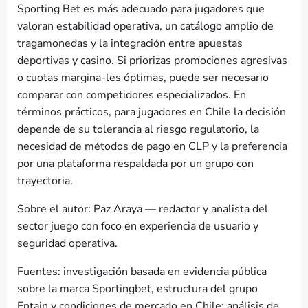
Sporting Bet es más adecuado para jugadores que
valoran estabilidad operativa, un catálogo amplio de
tragamonedas y la integración entre apuestas
deportivas y casino. Si priorizas promociones agresivas
o cuotas margina-les óptimas, puede ser necesario
comparar con competidores especializados. En
términos prácticos, para jugadores en Chile la decisión
depende de su tolerancia al riesgo regulatorio, la
necesidad de métodos de pago en CLP y la preferencia
por una plataforma respaldada por un grupo con
trayectoria.
Sobre el autor: Paz Araya — redactor y analista del
sector juego con foco en experiencia de usuario y
seguridad operativa.
Fuentes: investigación basada en evidencia pública
sobre la marca Sportingbet, estructura del grupo
Entain y condiciones de mercado en Chile; análisis de