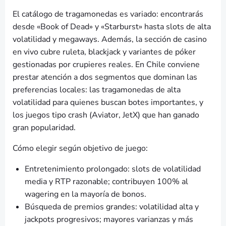
El catálogo de tragamonedas es variado: encontrarás
desde «Book of Dead» y «Starburst» hasta slots de alta
volatilidad y megaways. Además, la sección de casino
en vivo cubre ruleta, blackjack y variantes de póker
gestionadas por crupieres reales. En Chile conviene
prestar atención a dos segmentos que dominan las
preferencias locales: las tragamonedas de alta
volatilidad para quienes buscan botes importantes, y
los juegos tipo crash (Aviator, JetX) que han ganado
gran popularidad.
Cómo elegir según objetivo de juego:
Entretenimiento prolongado: slots de volatilidad
media y RTP razonable; contribuyen 100% al
wagering en la mayoría de bonos.
Búsqueda de premios grandes: volatilidad alta y
jackpots progresivos; mayores varianzas y más