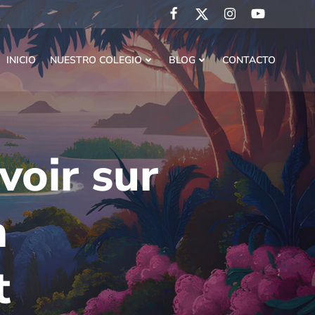
INICIO
NUESTRO COLEGIO
BLOG
CONTACTO
avoir sur
n
t