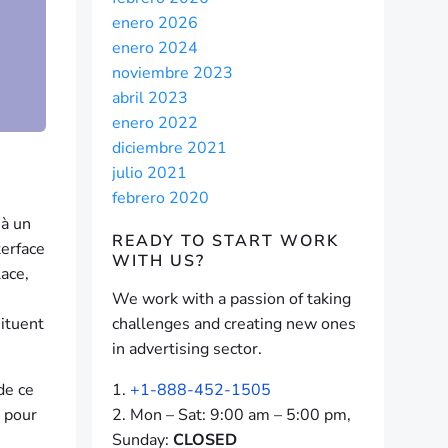
enero 2026
enero 2024
noviembre 2023
abril 2023
enero 2022
diciembre 2021
julio 2021
febrero 2020
 à un
READY TO START
WORK
terface
WITH US?
lace,
We work with a passion of taking
situent
challenges and creating new ones
in advertising sector.
de ce
+1-888-452-1505
e pour
Mon – Sat: 9:00 am – 5:00 pm,
Sunday:
CLOSED