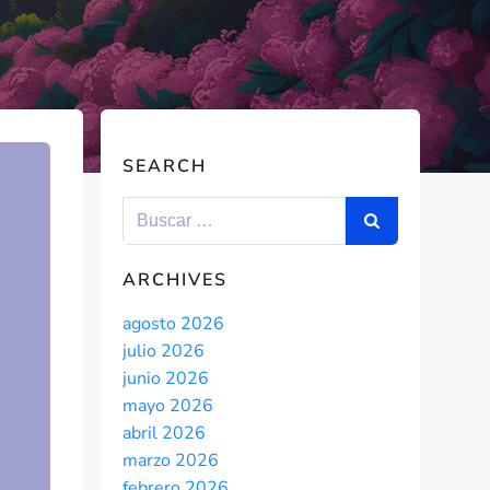
SEARCH
ARCHIVES
agosto 2026
julio 2026
junio 2026
mayo 2026
abril 2026
marzo 2026
febrero 2026