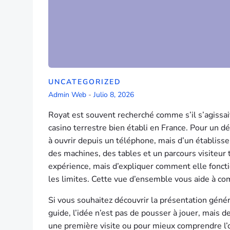
UNCATEGORIZED
Admin Web
-
Julio 8, 2026
Royat est souvent recherché comme s’il s’agissait 
casino terrestre bien établi en France. Pour un dé
à ouvrir depuis un téléphone, mais d’un établiss
des machines, des tables et un parcours visiteur 
expérience, mais d’expliquer comment elle foncti
les limites. Cette vue d’ensemble vous aide à co
Si vous souhaitez découvrir la présentation généra
guide, l’idée n’est pas de pousser à jouer, mais d
une première visite ou pour mieux comprendre l’o