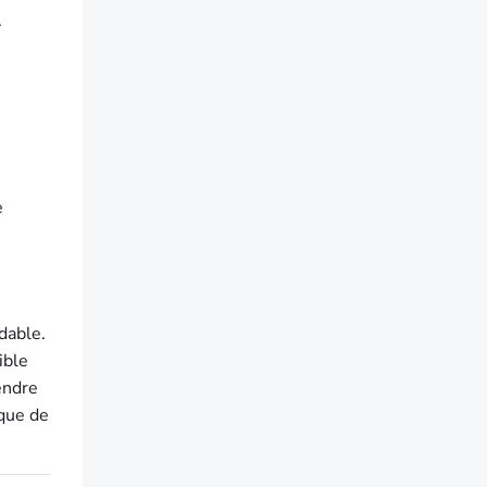
.
:
e
dable.
ible
endre
ique de