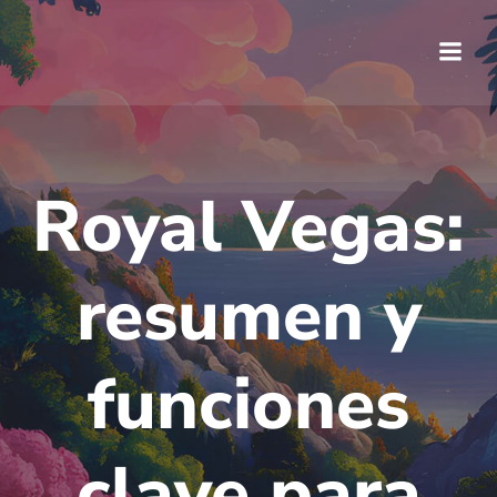
Saltar
al
contenido
Royal Vegas:
resumen y
funciones
clave para