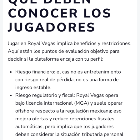
CONOCER LOS
JUGADORES
Jugar en Royal Vegas implica beneficios y restricciones.
Aquí están los puntos de evaluación objetivo para
decidir si la plataforma encaja con tu perfil:
Riesgo financiero: el casino es entretenimiento
con riesgo real de pérdida; no es una forma de
ingreso estable.
Riesgo regulatorio y fiscal: Royal Vegas opera
bajo licencia internacional (MGA) y suele operar
offshore respecto a la regulación mexicana; eso
mejora ofertas y reduce retenciones fiscales
automáticas, pero implica que los jugadores
deben considerar la situación tributaria personal