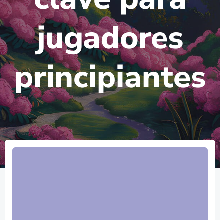
jugadores
principiantes