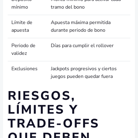
mínimo
tramo del bono
Límite de
Apuesta máxima permitida
apuesta
durante periodo de bono
Periodo de
Días para cumplir el rollover
validez
Exclusiones
Jackpots progresivos y ciertos
juegos pueden quedar fuera
RIESGOS,
LÍMITES Y
TRADE-OFFS
QUE DEBEN