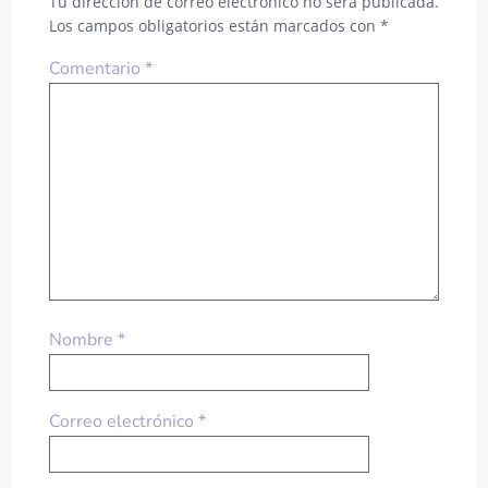
Tu dirección de correo electrónico no será publicada.
Los campos obligatorios están marcados con
*
Comentario
*
Nombre
*
Correo electrónico
*