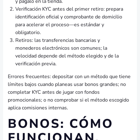
y págalo en la tienda.
Verificación KYC antes del primer retiro: prepara
identificación oficial y comprobante de domicilio
para acelerar el proceso—es estándar y
obligatorio.
Retiros: las transferencias bancarias y
monederos electrónicos son comunes; la
velocidad depende del método elegido y de la
verificación previa.
Errores frecuentes: depositar con un método que tiene
límites bajos cuando planeas usar bonos grandes; no
completar KYC antes de jugar con fondos
promocionales; o no comprobar si el método escogido
aplica comisiones internas.
BONOS: CÓMO
FUNCIONAN,