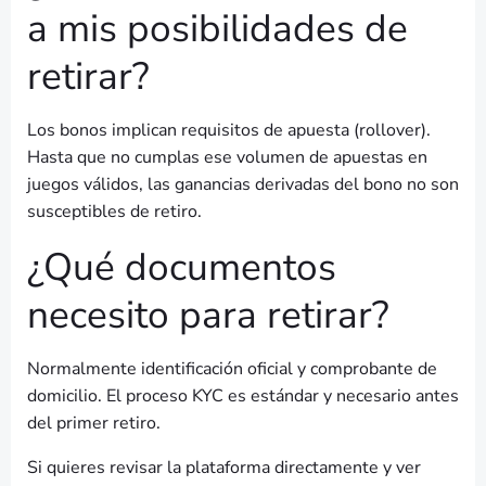
a mis posibilidades de
retirar?
Los bonos implican requisitos de apuesta (rollover).
Hasta que no cumplas ese volumen de apuestas en
juegos válidos, las ganancias derivadas del bono no son
susceptibles de retiro.
¿Qué documentos
necesito para retirar?
Normalmente identificación oficial y comprobante de
domicilio. El proceso KYC es estándar y necesario antes
del primer retiro.
Si quieres revisar la plataforma directamente y ver