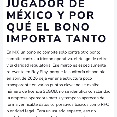
JUGADOR DE
MÉXICO Y POR
QUÉ EL BONO
IMPORTA TANTO
En MX, un bono no compite solo contra otro bono;
compite contra la fricción operativa, el riesgo de retiro
y la claridad regulatoria. Ese marco es especialmente
relevante en Rey Play, porque la auditoría disponible
en abril de 2026 deja ver una estructura poco
transparente en varios puntos clave: no se exhibe
número de licencia SEGOB, no se identifica con claridad
la empresa operadora matriz y tampoco aparecen de
forma verificable datos corporativos básicos como RFC
o entidad legal. Para un usuario experto, eso no