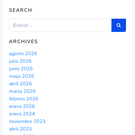
SEARCH
ARCHIVES
agosto 2026
julio 2026
junio 2026
mayo 2026
abril 2026
marzo 2026
febrero 2026
enero 2026
enero 2024
noviembre 2023
abril 2023