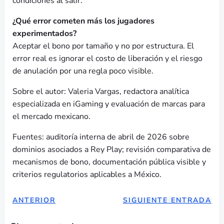
condiciones al salir.
¿Qué error cometen más los jugadores
experimentados?
Aceptar el bono por tamaño y no por estructura. El
error real es ignorar el costo de liberación y el riesgo
de anulación por una regla poco visible.
Sobre el autor: Valeria Vargas, redactora analítica
especializada en iGaming y evaluación de marcas para
el mercado mexicano.
Fuentes: auditoría interna de abril de 2026 sobre
dominios asociados a Rey Play; revisión comparativa de
mecanismos de bono, documentación pública visible y
criterios regulatorios aplicables a México.
NAVEGACIÓN
NAVEGAC
ANTERIOR
SIGUIENTE ENTRADA