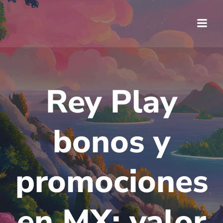
Saltar
al
contenido
Rey Play
bonos y
promociones
en MX: valor