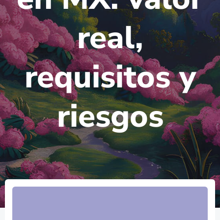
real,
requisitos y
riesgos