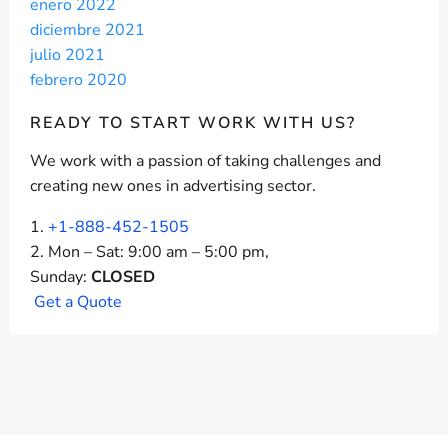
enero 2022
diciembre 2021
julio 2021
febrero 2020
READY TO START
WORK WITH US?
We work with a passion of taking challenges and
creating new ones in advertising sector.
+1-888-452-1505
Mon – Sat: 9:00 am – 5:00 pm,
Sunday:
CLOSED
G
e
t
a
Q
u
o
t
e