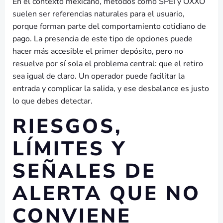
En el contexto mexicano, métodos como SPEI y OXXO
suelen ser referencias naturales para el usuario,
porque forman parte del comportamiento cotidiano de
pago. La presencia de este tipo de opciones puede
hacer más accesible el primer depósito, pero no
resuelve por sí sola el problema central: que el retiro
sea igual de claro. Un operador puede facilitar la
entrada y complicar la salida, y ese desbalance es justo
lo que debes detectar.
RIESGOS,
LÍMITES Y
SEÑALES DE
ALERTA QUE NO
CONVIENE