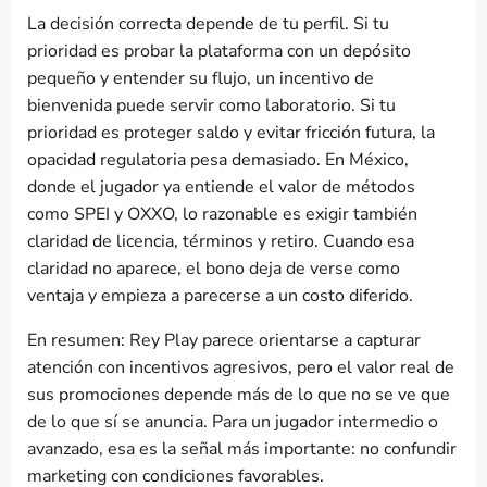
La decisión correcta depende de tu perfil. Si tu
prioridad es probar la plataforma con un depósito
pequeño y entender su flujo, un incentivo de
bienvenida puede servir como laboratorio. Si tu
prioridad es proteger saldo y evitar fricción futura, la
opacidad regulatoria pesa demasiado. En México,
donde el jugador ya entiende el valor de métodos
como SPEI y OXXO, lo razonable es exigir también
claridad de licencia, términos y retiro. Cuando esa
claridad no aparece, el bono deja de verse como
ventaja y empieza a parecerse a un costo diferido.
En resumen: Rey Play parece orientarse a capturar
atención con incentivos agresivos, pero el valor real de
sus promociones depende más de lo que no se ve que
de lo que sí se anuncia. Para un jugador intermedio o
avanzado, esa es la señal más importante: no confundir
marketing con condiciones favorables.