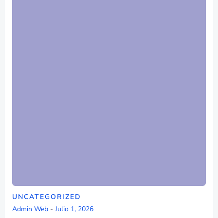
UNCATEGORIZED
Admin Web
-
Julio 1, 2026