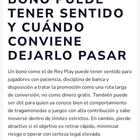
TENER SENTIDO
Y CUÁNDO
CONVIENE
DEJARLO PASAR
Un bono como el de Rey Play puede tener sentido para
jugadores con paciencia, disciplina de banca y
disposición a tratar la promoción como una ruta larga
de conversión, no como dinero gratis. También puede
ser útil para quien ya conoce bien el comportamiento
de tragamonedas o juegos con alta contribución y sabe
moverse dentro de límites estrictos. En cambio, pierde
atractivo si el objetivo es retirar rápido, minimizar
riesgo o operar con certeza legal elevada.