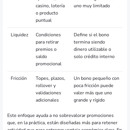
casino, lotería
uno muy limitado
o producto
puntual
Liquidez
Condiciones
Define si el bono
para retirar
termina siendo
premios o
dinero utilizable o
saldo
solo crédito interno
promocional
Fricción
Topes, plazos,
Un bono pequeño con
rollover y
poca fricción puede
validaciones
valer más que uno
adicionales
grande y rígido
Este enfoque ayuda a no sobrevalorar promociones
que, en la práctica, están diseñadas más para retener