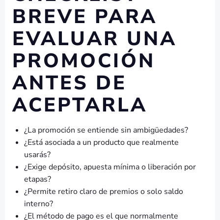
BREVE PARA
EVALUAR UNA
PROMOCIÓN
ANTES DE
ACEPTARLA
¿La promoción se entiende sin ambigüedades?
¿Está asociada a un producto que realmente
usarás?
¿Exige depósito, apuesta mínima o liberación por
etapas?
¿Permite retiro claro de premios o solo saldo
interno?
¿El método de pago es el que normalmente