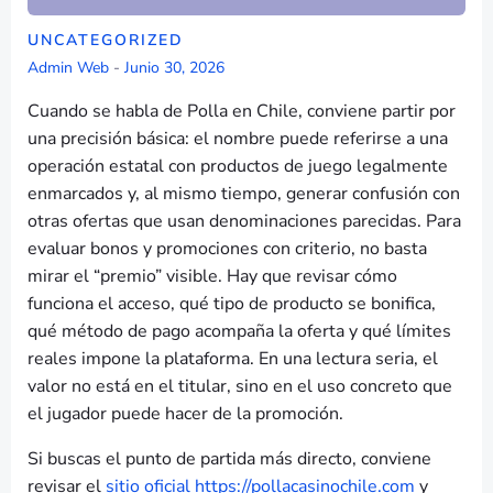
UNCATEGORIZED
Admin Web
-
Junio 30, 2026
Cuando se habla de Polla en Chile, conviene partir por
una precisión básica: el nombre puede referirse a una
operación estatal con productos de juego legalmente
enmarcados y, al mismo tiempo, generar confusión con
otras ofertas que usan denominaciones parecidas. Para
evaluar bonos y promociones con criterio, no basta
mirar el “premio” visible. Hay que revisar cómo
funciona el acceso, qué tipo de producto se bonifica,
qué método de pago acompaña la oferta y qué límites
reales impone la plataforma. En una lectura seria, el
valor no está en el titular, sino en el uso concreto que
el jugador puede hacer de la promoción.
Si buscas el punto de partida más directo, conviene
revisar el
sitio oficial https://pollacasinochile.com
y