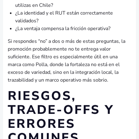
utilizas en Chile?
¿La identidad y el RUT están correctamente
validados?
¿La ventaja compensa la fricción operativa?
Si respondes “no” a dos o más de estas preguntas, la
promoción probablemente no te entrega valor
suficiente. Ese filtro es especialmente útil en una
marca como Polla, donde la fortaleza no está en el
exceso de variedad, sino en la integración local, la
trazabilidad y un marco operativo más sobrio.
RIESGOS,
TRADE-OFFS Y
ERRORES
COMUNES