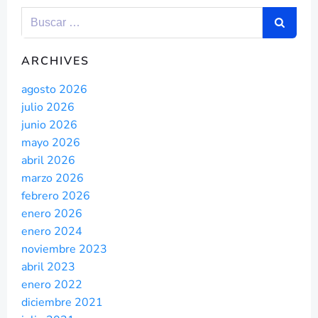
ARCHIVES
agosto 2026
julio 2026
junio 2026
mayo 2026
abril 2026
marzo 2026
febrero 2026
enero 2026
enero 2024
noviembre 2023
abril 2023
enero 2022
diciembre 2021