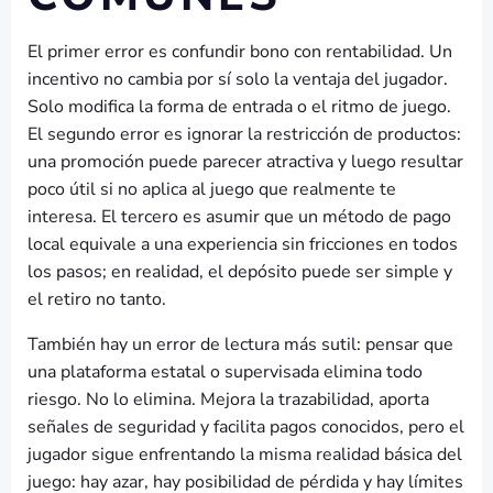
El primer error es confundir bono con rentabilidad. Un
incentivo no cambia por sí solo la ventaja del jugador.
Solo modifica la forma de entrada o el ritmo de juego.
El segundo error es ignorar la restricción de productos:
una promoción puede parecer atractiva y luego resultar
poco útil si no aplica al juego que realmente te
interesa. El tercero es asumir que un método de pago
local equivale a una experiencia sin fricciones en todos
los pasos; en realidad, el depósito puede ser simple y
el retiro no tanto.
También hay un error de lectura más sutil: pensar que
una plataforma estatal o supervisada elimina todo
riesgo. No lo elimina. Mejora la trazabilidad, aporta
señales de seguridad y facilita pagos conocidos, pero el
jugador sigue enfrentando la misma realidad básica del
juego: hay azar, hay posibilidad de pérdida y hay límites