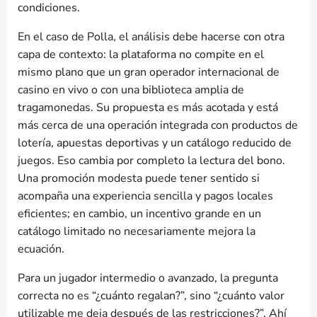
condiciones.
En el caso de Polla, el análisis debe hacerse con otra
capa de contexto: la plataforma no compite en el
mismo plano que un gran operador internacional de
casino en vivo o con una biblioteca amplia de
tragamonedas. Su propuesta es más acotada y está
más cerca de una operación integrada con productos de
lotería, apuestas deportivas y un catálogo reducido de
juegos. Eso cambia por completo la lectura del bono.
Una promoción modesta puede tener sentido si
acompaña una experiencia sencilla y pagos locales
eficientes; en cambio, un incentivo grande en un
catálogo limitado no necesariamente mejora la
ecuación.
Para un jugador intermedio o avanzado, la pregunta
correcta no es “¿cuánto regalan?”, sino “¿cuánto valor
utilizable me deja después de las restricciones?”. Ahí