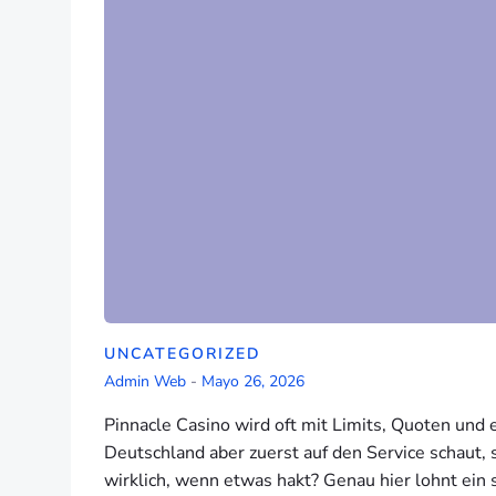
UNCATEGORIZED
Admin Web
-
Mayo 26, 2026
Pinnacle Casino wird oft mit Limits, Quoten und
Deutschland aber zuerst auf den Service schaut, 
wirklich, wenn etwas hakt? Genau hier lohnt ein s