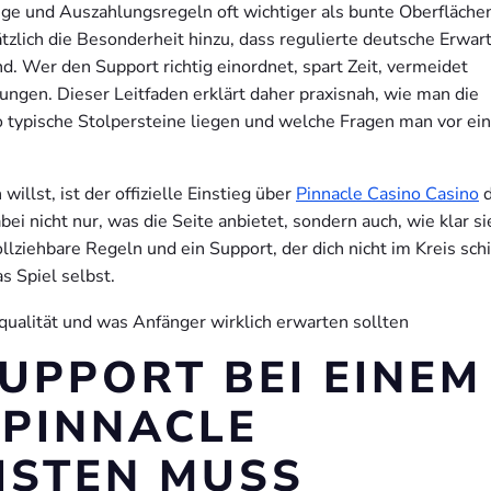
ege und Auszahlungsregeln oft wichtiger als bunte Oberfläche
zlich die Besonderheit hinzu, dass regulierte deutsche Erwa
nd. Wer den Support richtig einordnet, spart Zeit, vermeidet
ungen. Dieser Leitfaden erklärt daher praxisnah, wie man die
o typische Stolpersteine liegen und welche Fragen man vor ei
llst, ist der offizielle Einstieg über
Pinnacle Casino Casino
d
ei nicht nur, was die Seite anbietet, sondern auch, wie klar si
lziehbare Regeln und ein Support, der dich nicht im Kreis schi
s Spiel selbst.
PPORT BEI EINEM
 PINNACLE
EISTEN MUSS