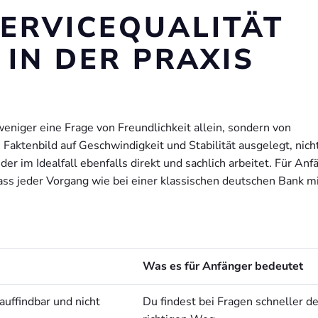
SERVICEQUALITÄT
 IN DER PRAXIS
weniger eine Frage von Freundlichkeit allein, sondern von
m Faktenbild auf Geschwindigkeit und Stabilität ausgelegt, nich
er im Idealfall ebenfalls direkt und sachlich arbeitet. Für Anf
ass jeder Vorgang wie bei einer klassischen deutschen Bank m
Was es für Anfänger bedeutet
auffindbar und nicht
Du findest bei Fragen schneller d