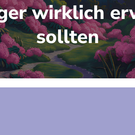
er wirklich e
sollten