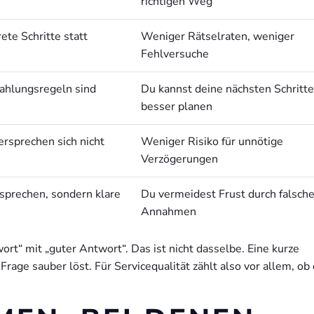
richtigen Weg
te Schritte statt
Weniger Rätselraten, weniger
Fehlversuche
zahlungsregeln sind
Du kannst deine nächsten Schritte
besser planen
rsprechen sich nicht
Weniger Risiko für unnötige
Verzögerungen
sprechen, sondern klare
Du vermeidest Frust durch falsch
Annahmen
t“ mit „guter Antwort“. Das ist nicht dasselbe. Eine kurze
 Frage sauber löst. Für Servicequalität zählt also vor allem, ob