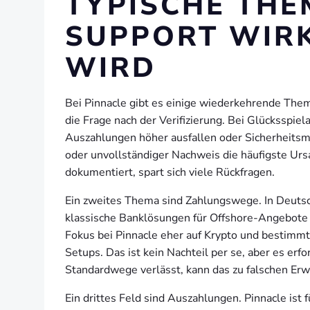
TYPISCHE THE
SUPPORT WIR
WIRD
Bei Pinnacle gibt es einige wiederkehrende Theme
die Frage nach der Verifizierung. Bei Glücksspiel
Auszahlungen höher ausfallen oder Sicherheitsme
oder unvollständiger Nachweis die häufigste Urs
dokumentiert, spart sich viele Rückfragen.
Ein zweites Thema sind Zahlungswege. In Deutsc
klassische Banklösungen für Offshore-Angebote n
Fokus bei Pinnacle eher auf Krypto und bestimmt
Setups. Das ist kein Nachteil per se, aber es er
Standardwege verlässt, kann das zu falschen Erw
Ein drittes Feld sind Auszahlungen. Pinnacle ist 