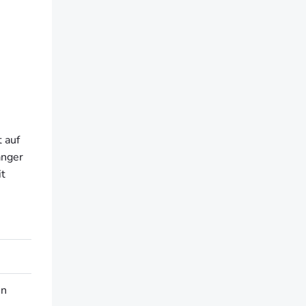
t auf
änger
it
en