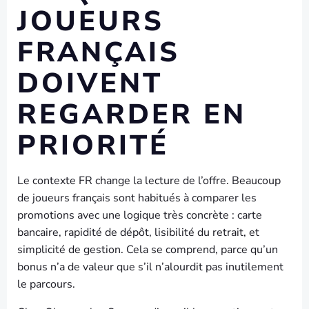
JOUEURS
FRANÇAIS
DOIVENT
REGARDER EN
PRIORITÉ
Le contexte FR change la lecture de l’offre. Beaucoup
de joueurs français sont habitués à comparer les
promotions avec une logique très concrète : carte
bancaire, rapidité de dépôt, lisibilité du retrait, et
simplicité de gestion. Cela se comprend, parce qu’un
bonus n’a de valeur que s’il n’alourdit pas inutilement
le parcours.