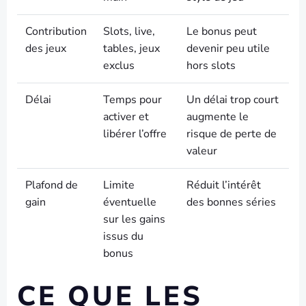
Contribution
Slots, live,
Le bonus peut
des jeux
tables, jeux
devenir peu utile
exclus
hors slots
Délai
Temps pour
Un délai trop court
activer et
augmente le
libérer l’offre
risque de perte de
valeur
Plafond de
Limite
Réduit l’intérêt
gain
éventuelle
des bonnes séries
sur les gains
issus du
bonus
CE QUE LES