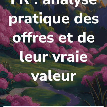
pratique des
offres et de
leur vraie
valeur