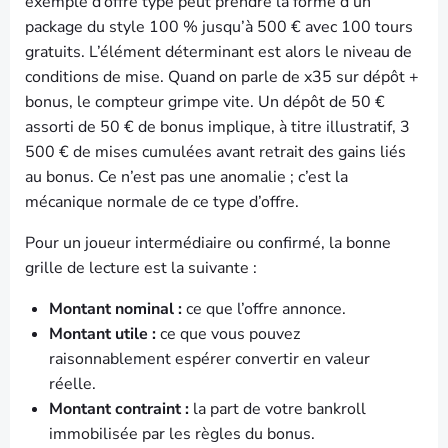
exemple d’offre type peut prendre la forme d’un
package du style 100 % jusqu’à 500 € avec 100 tours
gratuits. L’élément déterminant est alors le niveau de
conditions de mise. Quand on parle de x35 sur dépôt +
bonus, le compteur grimpe vite. Un dépôt de 50 €
assorti de 50 € de bonus implique, à titre illustratif, 3
500 € de mises cumulées avant retrait des gains liés
au bonus. Ce n’est pas une anomalie ; c’est la
mécanique normale de ce type d’offre.
Pour un joueur intermédiaire ou confirmé, la bonne
grille de lecture est la suivante :
Montant nominal :
ce que l’offre annonce.
Montant utile :
ce que vous pouvez
raisonnablement espérer convertir en valeur
réelle.
Montant contraint :
la part de votre bankroll
immobilisée par les règles du bonus.