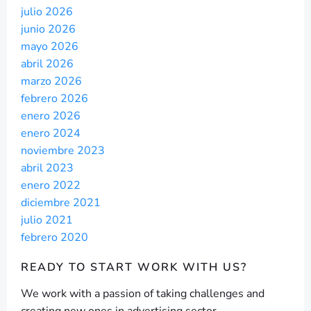
julio 2026
junio 2026
mayo 2026
abril 2026
marzo 2026
febrero 2026
enero 2026
enero 2024
noviembre 2023
abril 2023
enero 2022
diciembre 2021
julio 2021
febrero 2020
READY TO START
WORK WITH US?
We work with a passion of taking challenges and