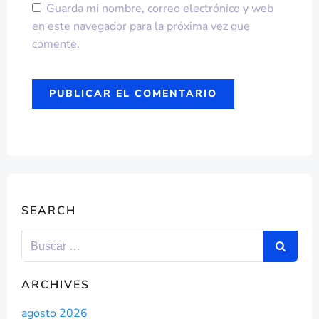
Guarda mi nombre, correo electrónico y web
en este navegador para la próxima vez que
comente.
SEARCH
ARCHIVES
agosto 2026