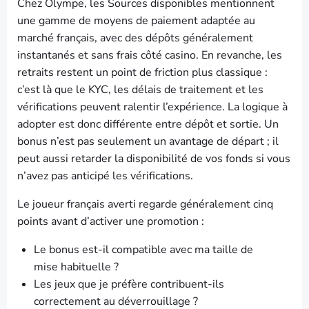
Chez Olympe, les Sources disponibles mentionnent
une gamme de moyens de paiement adaptée au
marché français, avec des dépôts généralement
instantanés et sans frais côté casino. En revanche, les
retraits restent un point de friction plus classique :
c’est là que le KYC, les délais de traitement et les
vérifications peuvent ralentir l’expérience. La logique à
adopter est donc différente entre dépôt et sortie. Un
bonus n’est pas seulement un avantage de départ ; il
peut aussi retarder la disponibilité de vos fonds si vous
n’avez pas anticipé les vérifications.
Le joueur français averti regarde généralement cinq
points avant d’activer une promotion :
Le bonus est-il compatible avec ma taille de
mise habituelle ?
Les jeux que je préfère contribuent-ils
correctement au déverrouillage ?