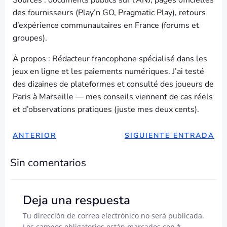
Sources : documents publics sur l’ANJ, pages officielles
des fournisseurs (Play’n GO, Pragmatic Play), retours
d’expérience communautaires en France (forums et
groupes).
À propos : Rédacteur francophone spécialisé dans les
jeux en ligne et les paiements numériques. J’ai testé
des dizaines de plateformes et consulté des joueurs de
Paris à Marseille — mes conseils viennent de cas réels
et d’observations pratiques (juste mes deux cents).
NAVEGACIÓN
NAVEGAC
ANTERIOR
SIGUIENTE ENTRADA
DE
DE
Sin comentarios
ENTRADAS
ENTRADA
Deja una respuesta
Tu dirección de correo electrónico no será publicada.
Los campos obligatorios están marcados con
*