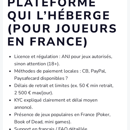
PLATEFORME
QUI L’HÉBERGE
(POUR JOUEURS
EN FRANCE)
Licence et régulation : ANJ pour jeux autorisés,
sinon attention (18+).
Méthodes de paiement locales : CB, PayPal,
Paysafecard disponibles ?
Délais de retrait et limites (ex. 50 € min retrait,
2 500 € max/jour).
KYC expliqué clairement et délai moyen
annoncé.
Présence de jeux populaires en France (Poker,
Book of Dead, mini games).
Support en français / FAQ détaillée.