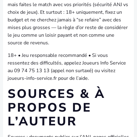
mais faites le match avec vos priorités (sécurité ANJ vs
choix de jeux). Et surtout : 18+ uniquement, fixez un
budget et ne cherchez jamais à “se refaire” avec des
mises plus grosses — la règle d’or reste de considérer
le jeu comme un loisir payant et non comme une
source de revenus.
18+ • Jeu responsable recommandé • Si vous
ressentez des difficultés, appelez Joueurs Info Service
au 09 74 75 13 13 (appel non surtaxé) ou visitez
joueurs-info-service.fr pour de l’aide.
SOURCES & À
PROPOS DE
L’AUTEUR