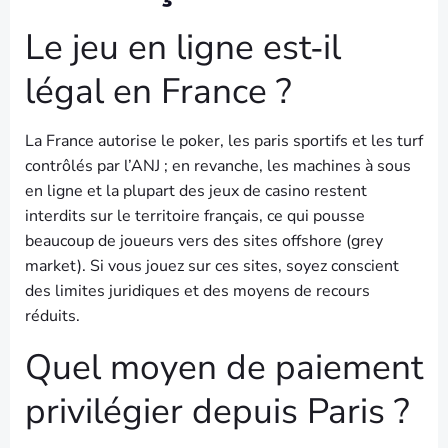
Le jeu en ligne est‑il
légal en France ?
La France autorise le poker, les paris sportifs et les turf
contrôlés par l’ANJ ; en revanche, les machines à sous
en ligne et la plupart des jeux de casino restent
interdits sur le territoire français, ce qui pousse
beaucoup de joueurs vers des sites offshore (grey
market). Si vous jouez sur ces sites, soyez conscient
des limites juridiques et des moyens de recours
réduits.
Quel moyen de paiement
privilégier depuis Paris ?