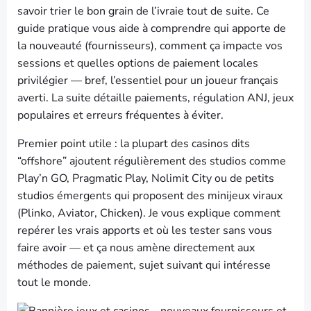
savoir trier le bon grain de l’ivraie tout de suite. Ce
guide pratique vous aide à comprendre qui apporte de
la nouveauté (fournisseurs), comment ça impacte vos
sessions et quelles options de paiement locales
privilégier — bref, l’essentiel pour un joueur français
averti. La suite détaille paiements, régulation ANJ, jeux
populaires et erreurs fréquentes à éviter.
Premier point utile : la plupart des casinos dits
“offshore” ajoutent régulièrement des studios comme
Play’n GO, Pragmatic Play, Nolimit City ou de petits
studios émergents qui proposent des minijeux viraux
(Plinko, Aviator, Chicken). Je vous explique comment
repérer les vrais apports et où les tester sans vous
faire avoir — et ça nous amène directement aux
méthodes de paiement, sujet suivant qui intéresse
tout le monde.