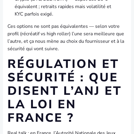
équivalent ; retraits rapides mais volatilité et
KYC parfois exigé.
Ces options ne sont pas équivalentes — selon votre
profil (récréatif vs high roller) l’une sera meilleure que
l’autre, et ça nous mène au choix du fournisseur et à la
sécurité qui vont suivre.
RÉGULATION ET
SÉCURITÉ : QUE
DISENT L’ANJ ET
LA LOI EN
FRANCE ?
Real talk : en France, l’Autorité Nationale des Jeux