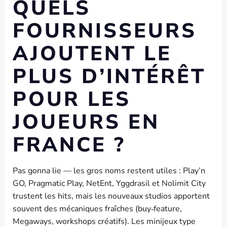
QUELS
FOURNISSEURS
AJOUTENT LE
PLUS D’INTÉRÊT
POUR LES
JOUEURS EN
FRANCE ?
Pas gonna lie — les gros noms restent utiles : Play’n
GO, Pragmatic Play, NetEnt, Yggdrasil et Nolimit City
trustent les hits, mais les nouveaux studios apportent
souvent des mécaniques fraîches (buy‑feature,
Megaways, workshops créatifs). Les minijeux type