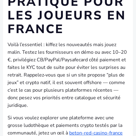
PRATIQUE POUR
LES JOUEURS EN
FRANCE
Voilà l’essentiel : kiffez les nouveautés mais jouez
malin. Testez les fournisseurs en démo ou avec 10–20
€, privilégiez CB/PayPal/Paysafecard côté paiement et
faites le KYC tout de suite pour éviter les surprises au
retrait. Rappelez‑vous que si un site propose “plus de
jeux” et crypto natif, il est souvent offshore — comme
c’est le cas pour plusieurs plateformes récentes —
donc pesez vos priorités entre catalogue et sécurité
juridique.
Si vous voulez explorer une plateforme avec une
grosse ludothèque et paiements crypto testés par la
communauté, jetez un œil à
beton-red-casino-france