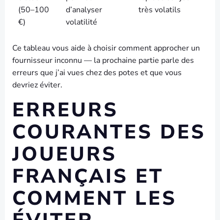
(50–100
d’analyser
très volatils
€)
volatilité
Ce tableau vous aide à choisir comment approcher un
fournisseur inconnu — la prochaine partie parle des
erreurs que j’ai vues chez des potes et que vous
devriez éviter.
ERREURS
COURANTES DES
JOUEURS
FRANÇAIS ET
COMMENT LES