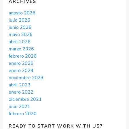
ARCHIVES
agosto 2026
julio 2026
junio 2026
mayo 2026
abril 2026
marzo 2026
febrero 2026
enero 2026
enero 2024
noviembre 2023
abril 2023
enero 2022
diciembre 2021
julio 2021
febrero 2020
READY TO START
WORK WITH US?