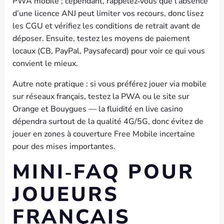
PWA mobile ; cependant, rappelez‑vous que l’absence
d’une licence ANJ peut limiter vos recours, donc lisez
les CGU et vérifiez les conditions de retrait avant de
déposer. Ensuite, testez les moyens de paiement
locaux (CB, PayPal, Paysafecard) pour voir ce qui vous
convient le mieux.
Autre note pratique : si vous préférez jouer via mobile
sur réseaux français, testez la PWA ou le site sur
Orange et Bouygues — la fluidité en live casino
dépendra surtout de la qualité 4G/5G, donc évitez de
jouer en zones à couverture Free Mobile incertaine
pour des mises importantes.
MINI‑FAQ POUR
JOUEURS
FRANÇAIS