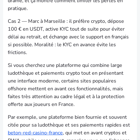
drame, et ça montre comment limiter les pertes en
pratique.
Cas 2 — Marc à Marseille : il préfère crypto, dépose
100 € en USDT, active KYC tout de suite pour éviter
délai au retrait, et échange avec le support en français
si possible. Moralité : le KYC en avance évite les
frictions.
Si vous cherchez une plateforme qui combine large
ludothèque et paiements crypto tout en présentant
une interface moderne, certains sites populaires
offshore mettent en avant ces fonctionnalités, mais
faites très attention au cadre légal et à la protection
offerte aux joueurs en France.
Par exemple, une plateforme bien fournie et souvent
citée pour sa ludothèque et ses paiements rapides est
beton-red-casino-france
, qui met en avant cryptos et