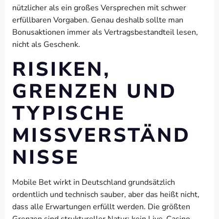
nützlicher als ein großes Versprechen mit schwer
erfüllbaren Vorgaben. Genau deshalb sollte man
Bonusaktionen immer als Vertragsbestandteil lesen,
nicht als Geschenk.
RISIKEN,
GRENZEN UND
TYPISCHE
MISSVERSTÄND
NISSE
Mobile Bet wirkt in Deutschland grundsätzlich
ordentlich und technisch sauber, aber das heißt nicht,
dass alle Erwartungen erfüllt werden. Die größten