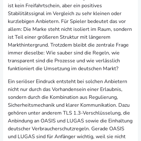
ist kein Freifahrtschein, aber ein positives
Stabilitätssignal im Vergleich zu sehr kleinen oder
kurzlebigen Anbietern. Für Spieler bedeutet das vor
allem: Die Marke steht nicht isoliert im Raum, sondern
ist Teil einer größeren Struktur mit längerem
Markthintergrund. Trotzdem bleibt die zentrale Frage
immer dieselbe: Wie sauber sind die Regeln, wie
transparent sind die Prozesse und wie verlässlich
funktioniert die Umsetzung im deutschen Markt?
Ein seriöser Eindruck entsteht bei solchen Anbietern
nicht nur durch das Vorhandensein einer Erlaubnis,
sondern durch die Kombination aus Regulierung,
Sicherheitsmechanik und klarer Kommunikation. Dazu
gehören unter anderem TLS 1.3-Verschlüsselung, die
Anbindung an OASIS und LUGAS sowie die Einhaltung
deutscher Verbraucherschutzregeln. Gerade OASIS
und LUGAS sind für Anfänger wichtig, weil sie nicht