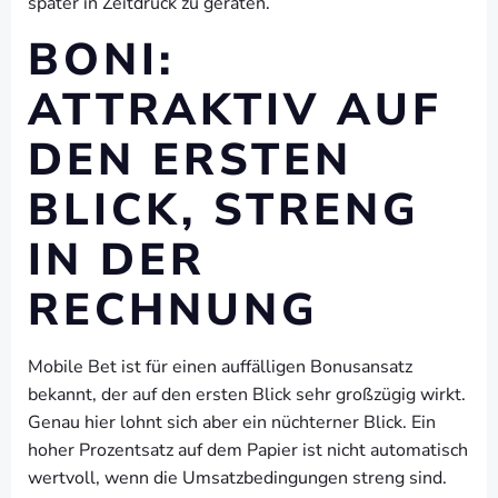
später in Zeitdruck zu geraten.
BONI:
ATTRAKTIV AUF
DEN ERSTEN
BLICK, STRENG
IN DER
RECHNUNG
Mobile Bet ist für einen auffälligen Bonusansatz
bekannt, der auf den ersten Blick sehr großzügig wirkt.
Genau hier lohnt sich aber ein nüchterner Blick. Ein
hoher Prozentsatz auf dem Papier ist nicht automatisch
wertvoll, wenn die Umsatzbedingungen streng sind.