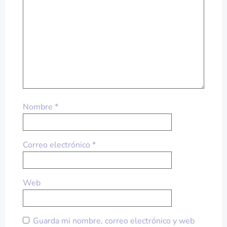
Nombre
*
Correo electrónico
*
Web
Guarda mi nombre, correo electrónico y web