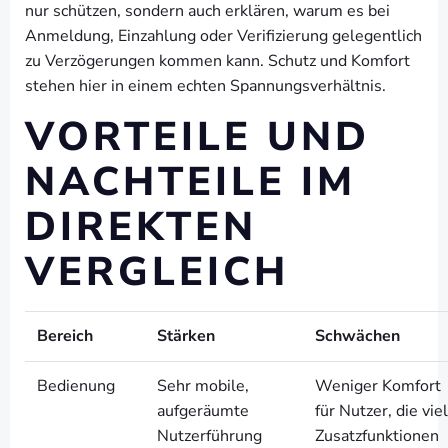
nur schützen, sondern auch erklären, warum es bei
Anmeldung, Einzahlung oder Verifizierung gelegentlich
zu Verzögerungen kommen kann. Schutz und Komfort
stehen hier in einem echten Spannungsverhältnis.
VORTEILE UND
NACHTEILE IM
DIREKTEN
VERGLEICH
Bereich
Stärken
Schwächen
Bedienung
Sehr mobile,
Weniger Komfort
aufgeräumte
für Nutzer, die vie
Nutzerführung
Zusatzfunktionen