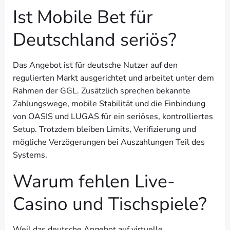
Ist Mobile Bet für
Deutschland seriös?
Das Angebot ist für deutsche Nutzer auf den
regulierten Markt ausgerichtet und arbeitet unter dem
Rahmen der GGL. Zusätzlich sprechen bekannte
Zahlungswege, mobile Stabilität und die Einbindung
von OASIS und LUGAS für ein seriöses, kontrolliertes
Setup. Trotzdem bleiben Limits, Verifizierung und
mögliche Verzögerungen bei Auszahlungen Teil des
Systems.
Warum fehlen Live-
Casino und Tischspiele?
Weil das deutsche Angebot auf virtuelle