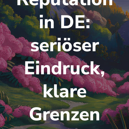
in DE:
seriöser
Eindruck,
klare
Grenzen