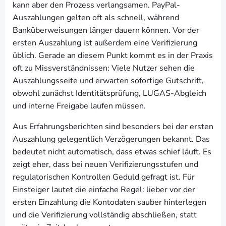
kann aber den Prozess verlangsamen. PayPal-
Auszahlungen gelten oft als schnell, während
Banküberweisungen länger dauern können. Vor der
ersten Auszahlung ist außerdem eine Verifizierung
üblich. Gerade an diesem Punkt kommt es in der Praxis
oft zu Missverständnissen: Viele Nutzer sehen die
Auszahlungsseite und erwarten sofortige Gutschrift,
obwohl zunächst Identitätsprüfung, LUGAS-Abgleich
und interne Freigabe laufen müssen.
Aus Erfahrungsberichten sind besonders bei der ersten
Auszahlung gelegentlich Verzögerungen bekannt. Das
bedeutet nicht automatisch, dass etwas schief läuft. Es
zeigt eher, dass bei neuen Verifizierungsstufen und
regulatorischen Kontrollen Geduld gefragt ist. Für
Einsteiger lautet die einfache Regel: lieber vor der
ersten Einzahlung die Kontodaten sauber hinterlegen
und die Verifizierung vollständig abschließen, statt