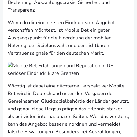
Bedienung, Auszahlungspraxis, Sicherheit und
Transparenz.
Wenn du dir einen ersten Eindruck vom Angebot
verschaffen möchtest, ist Mobile Bet ein guter
Ausgangspunkt für die Einordnung der mobilen
Nutzung, der Spielauswahl und der sichtbaren
Vertrauenssignale für den deutschen Markt.
Wichtig ist dabei eine nüchterne Perspektive: Mobile
Bet wird in Deutschland unter den Vorgaben der
Gemeinsamen Glücksspielbehörde der Länder genutzt,
und genau diese Regeln prägen das Erlebnis stärker
als bei vielen internationalen Seiten. Wer das versteht,
kann das Angebot besser einordnen und vermeidet
falsche Erwartungen. Besonders bei Auszahlungen,