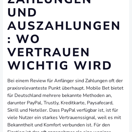
UND
AUSZAHLUNGEN
: WO
VERTRAUEN
WICHTIG WIRD
Bei einem Review für Anfänger sind Zahlungen oft der
praxisrelevanteste Punkt überhaupt. Mobile Bet bietet
für Deutschland mehrere bekannte Methoden an,
darunter PayPal, Trustly, Kreditkarte, Paysafecard,
Skrill und Neteller. Dass PayPal verfügbar ist, ist für
viele Nutzer ein starkes Vertrauenssignal, weil es mit
Bekanntheit und Komfort verbunden ist. Für den