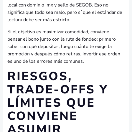
local con dominio .mx y sello de SEGOB. Eso no
significa que todo sea malo, pero sí que el estándar de
lectura debe ser más estricto.
Si el objetivo es maximizar comodidad, conviene
pensar el bono junto con la ruta de fondeo: primero
saber con qué depositas, luego cuánto te exige la
promoción y después cómo retiras. Invertir ese orden
es uno de los errores más comunes.
RIESGOS,
TRADE-OFFS Y
LÍMITES QUE
CONVIENE
ASUMIR