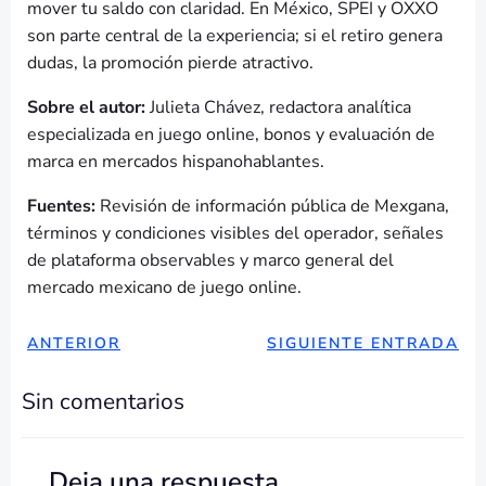
mover tu saldo con claridad. En México, SPEI y OXXO
son parte central de la experiencia; si el retiro genera
dudas, la promoción pierde atractivo.
Sobre el autor:
Julieta Chávez, redactora analítica
especializada en juego online, bonos y evaluación de
marca en mercados hispanohablantes.
Fuentes:
Revisión de información pública de Mexgana,
términos y condiciones visibles del operador, señales
de plataforma observables y marco general del
mercado mexicano de juego online.
NAVEGACIÓN
NAVEGAC
ANTERIOR
SIGUIENTE ENTRADA
DE
DE
Sin comentarios
ENTRADAS
ENTRADA
Deja una respuesta