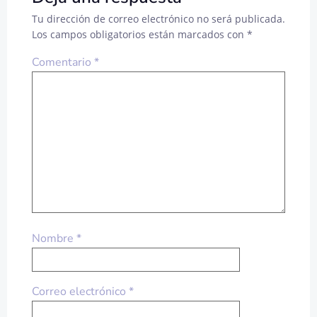
Tu dirección de correo electrónico no será publicada.
Los campos obligatorios están marcados con
*
Comentario
*
Nombre
*
Correo electrónico
*