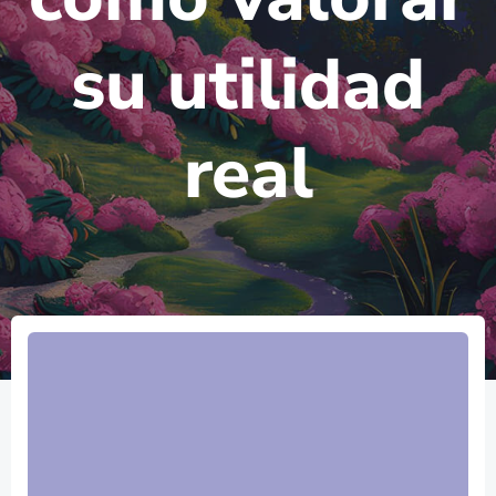
su utilidad
real