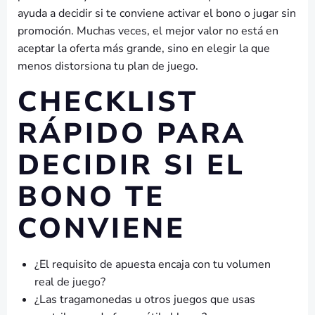
ayuda a decidir si te conviene activar el bono o jugar sin
promoción. Muchas veces, el mejor valor no está en
aceptar la oferta más grande, sino en elegir la que
menos distorsiona tu plan de juego.
CHECKLIST
RÁPIDO PARA
DECIDIR SI EL
BONO TE
CONVIENE
¿El requisito de apuesta encaja con tu volumen
real de juego?
¿Las tragamonedas u otros juegos que usas