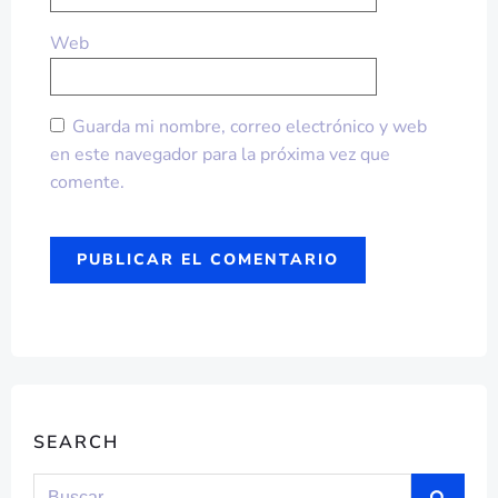
Web
Guarda mi nombre, correo electrónico y web
en este navegador para la próxima vez que
comente.
SEARCH