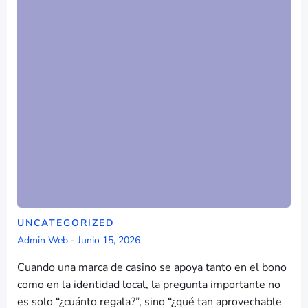
UNCATEGORIZED
Admin Web
-
Junio 15, 2026
Cuando una marca de casino se apoya tanto en el bono
como en la identidad local, la pregunta importante no
es solo “¿cuánto regala?”, sino “¿qué tan aprovechable