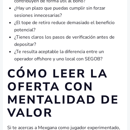
contribuyen de forma útil al bono?
¿Hay un plazo que puedas cumplir sin forzar
sesiones innecesarias?
¿El tope de retiro reduce demasiado el beneficio
potencial?
¿Tienes claros los pasos de verificación antes de
depositar?
¿Te resulta aceptable la diferencia entre un
operador offshore y uno local con SEGOB?
CÓMO LEER LA
OFERTA CON
MENTALIDAD DE
VALOR
Si te acercas a Mexgana como jugador experimentado,