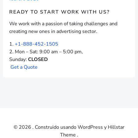
READY TO START
WORK WITH US?
We work with a passion of taking challenges and
creating new ones in advertising sector.
+1-888-452-1505
Mon – Sat: 9:00 am – 5:00 pm,
Sunday:
CLOSED
G
e
t
a
Q
u
o
t
e
© 2026 . Construido usando WordPress y Hillstar
Theme .