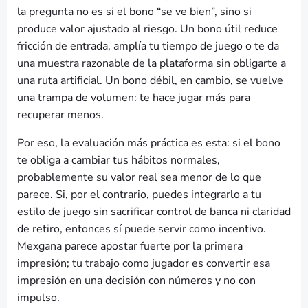
la pregunta no es si el bono “se ve bien”, sino si
produce valor ajustado al riesgo. Un bono útil reduce
fricción de entrada, amplía tu tiempo de juego o te da
una muestra razonable de la plataforma sin obligarte a
una ruta artificial. Un bono débil, en cambio, se vuelve
una trampa de volumen: te hace jugar más para
recuperar menos.
Por eso, la evaluación más práctica es esta: si el bono
te obliga a cambiar tus hábitos normales,
probablemente su valor real sea menor de lo que
parece. Si, por el contrario, puedes integrarlo a tu
estilo de juego sin sacrificar control de banca ni claridad
de retiro, entonces sí puede servir como incentivo.
Mexgana parece apostar fuerte por la primera
impresión; tu trabajo como jugador es convertir esa
impresión en una decisión con números y no con
impulso.