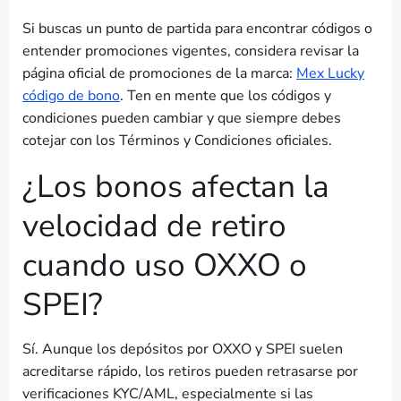
Si buscas un punto de partida para encontrar códigos o
entender promociones vigentes, considera revisar la
página oficial de promociones de la marca:
Mex Lucky
código de bono
. Ten en mente que los códigos y
condiciones pueden cambiar y que siempre debes
cotejar con los Términos y Condiciones oficiales.
¿Los bonos afectan la
velocidad de retiro
cuando uso OXXO o
SPEI?
Sí. Aunque los depósitos por OXXO y SPEI suelen
acreditarse rápido, los retiros pueden retrasarse por
verificaciones KYC/AML, especialmente si las