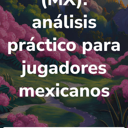
análisis
práctico para
jugadores
mexicanos