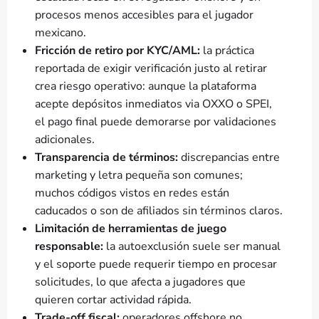
procesos menos accesibles para el jugador
mexicano.
Fricción de retiro por KYC/AML:
la práctica
reportada de exigir verificación justo al retirar
crea riesgo operativo: aunque la plataforma
acepte depósitos inmediatos via OXXO o SPEI,
el pago final puede demorarse por validaciones
adicionales.
Transparencia de términos:
discrepancias entre
marketing y letra pequeña son comunes;
muchos códigos vistos en redes están
caducados o son de afiliados sin términos claros.
Limitación de herramientas de juego
responsable:
la autoexclusión suele ser manual
y el soporte puede requerir tiempo en procesar
solicitudes, lo que afecta a jugadores que
quieren cortar actividad rápida.
Trade-off fiscal:
operadores offshore no