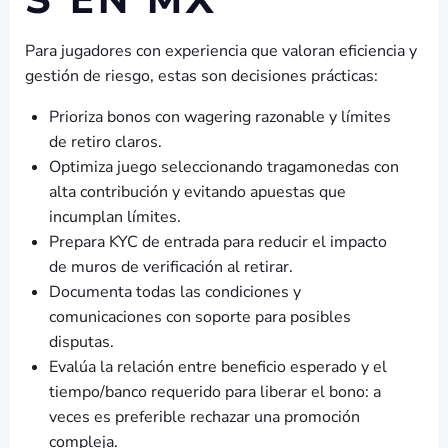
S EN MX
Para jugadores con experiencia que valoran eficiencia y
gestión de riesgo, estas son decisiones prácticas:
Prioriza bonos con wagering razonable y límites
de retiro claros.
Optimiza juego seleccionando tragamonedas con
alta contribución y evitando apuestas que
incumplan límites.
Prepara KYC de entrada para reducir el impacto
de muros de verificación al retirar.
Documenta todas las condiciones y
comunicaciones con soporte para posibles
disputas.
Evalúa la relación entre beneficio esperado y el
tiempo/banco requerido para liberar el bono: a
veces es preferible rechazar una promoción
compleja.