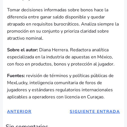
Tomar decisiones informadas sobre bonos hace la
diferencia entre ganar saldo disponible y quedar
atrapado en requisitos burocráticos. Analiza siempre la
promoción en su conjunto y prioriza claridad sobre
atractivo nominal.
Sobre el autor:
Diana Herrera. Redactora analítica
especializada en la industria de apuestas en México,
con foco en productos, bonos y protección al jugador.
Fuentes:
revisión de términos y políticas públicas de
MexLucky, inteligencia comunitaria de foros de
jugadores y estándares regulatorios internacionales
aplicables a operadores con licencia en Curaçao.
NAVEGACIÓN
NAVEGAC
ANTERIOR
SIGUIENTE ENTRADA
DE
DE
Sin comentarios