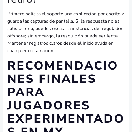
Primero solicita al soporte una explicación por escrito y
guarda las capturas de pantalla. Si la respuesta no es
satisfactoria, puedes escalar a instancias del regulador
offshore; sin embargo, la resolución puede ser lenta.
Mantener registros claros desde el inicio ayuda en
cualquier reclamación.
RECOMENDACIO
NES FINALES
PARA
JUGADORES
EXPERIMENTADO