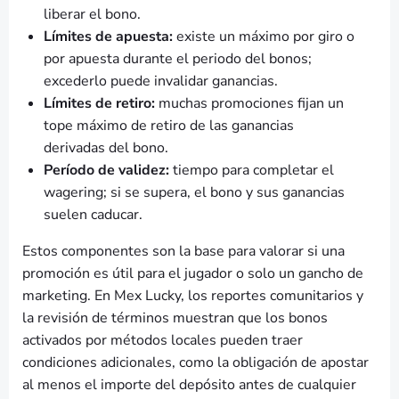
liberar el bono.
Límites de apuesta:
existe un máximo por giro o
por apuesta durante el periodo del bonos;
excederlo puede invalidar ganancias.
Límites de retiro:
muchas promociones fijan un
tope máximo de retiro de las ganancias
derivadas del bono.
Período de validez:
tiempo para completar el
wagering; si se supera, el bono y sus ganancias
suelen caducar.
Estos componentes son la base para valorar si una
promoción es útil para el jugador o solo un gancho de
marketing. En Mex Lucky, los reportes comunitarios y
la revisión de términos muestran que los bonos
activados por métodos locales pueden traer
condiciones adicionales, como la obligación de apostar
al menos el importe del depósito antes de cualquier