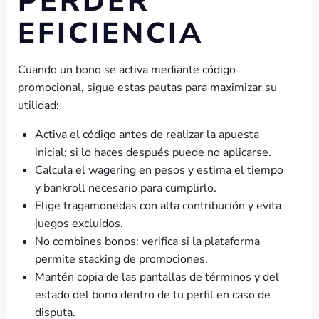
PERDER
EFICIENCIA
Cuando un bono se activa mediante código
promocional, sigue estas pautas para maximizar su
utilidad:
Activa el código antes de realizar la apuesta
inicial; si lo haces después puede no aplicarse.
Calcula el wagering en pesos y estima el tiempo
y bankroll necesario para cumplirlo.
Elige tragamonedas con alta contribución y evita
juegos excluidos.
No combines bonos: verifica si la plataforma
permite stacking de promociones.
Mantén copia de las pantallas de términos y del
estado del bono dentro de tu perfil en caso de
disputa.