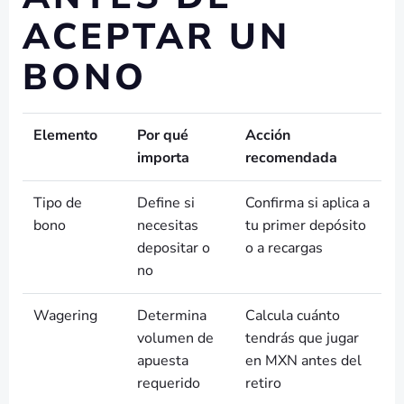
ACEPTAR UN
BONO
Elemento
Por qué
Acción
importa
recomendada
Tipo de
Define si
Confirma si aplica a
bono
necesitas
tu primer depósito
depositar o
o a recargas
no
Wagering
Determina
Calcula cuánto
volumen de
tendrás que jugar
apuesta
en MXN antes del
requerido
retiro